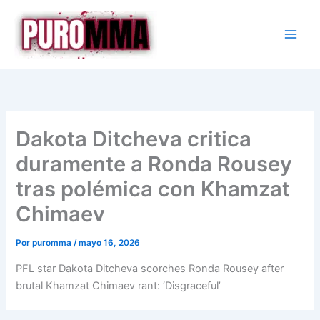
Ir
al
contenido
Dakota Ditcheva critica
duramente a Ronda Rousey
tras polémica con Khamzat
Chimaev
Por
puromma
/
mayo 16, 2026
PFL star Dakota Ditcheva scorches Ronda Rousey after
brutal Khamzat Chimaev rant: ‘Disgraceful’