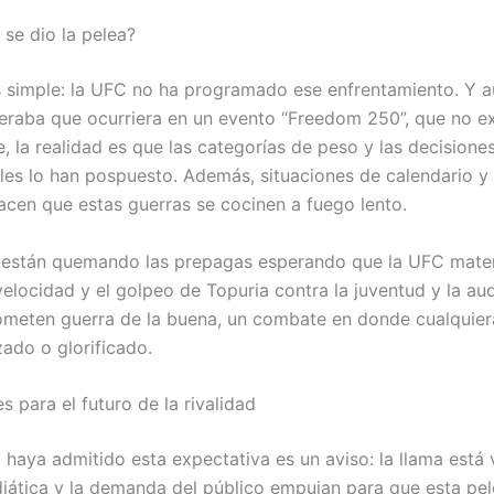
 se dio la pelea?
s simple: la UFC no ha programado ese enfrentamiento. Y 
eraba que ocurriera en un evento “Freedom 250”, que no ex
, la realidad es que las categorías de peso y las decisione
es lo han pospuesto. Además, situaciones de calendario y 
acen que estas guerras se cocinen a fuego lento.
 están quemando las prepagas esperando que la UFC materi
elocidad y el golpeo de Topuria contra la juventud y la au
ometen guerra de la buena, un combate en donde cualquier
zado o glorificado.
s para el futuro de la rivalidad
 haya admitido esta expectativa es un aviso: la llama está 
iática y la demanda del público empujan para que esta pe