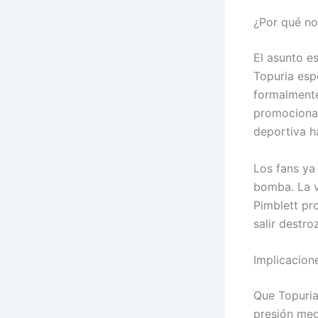
¿Por qué no
El asunto e
Topuria esp
formalmente
promocional
deportiva h
Los fans ya
bomba. La v
Pimblett pr
salir destro
Implicacione
Que Topuria
presión med