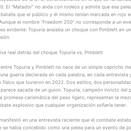
. El “Matador” no anda con rodeos y admite que esa pelea
 batalla que el público y él mismo tenían marcada en rojo e
 Aunque el nombre “Freedom 250” no corresponde a un even
n es evidente: Topuria ansiaba un choque con Pimblett en u
sión.
iva real detrás del choque Topuria vs. Pimblett
d entre Topuria y Pimblett no nace de un simple capricho me
 una guerra declarada en cada palabra, en cada entrevista 
o físico que tuvieron en 2022. Dos estilos, dos personalida
 parece sacada de un guion. Topuria, campeón invicto del 
 la promesa carismática del peso ligero, representan la mez
bate explosivo que cualquier organización soñaría tener.
a manifestó en una entrevista reciente que el combate estab
e se había concebido como una pelea para un evento de p