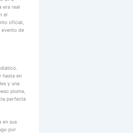
 era real
n el
to oficial,
n evento de
diático.
y hasta en
des y una
peso pluma,
cla perfecta
a en sus
ago por