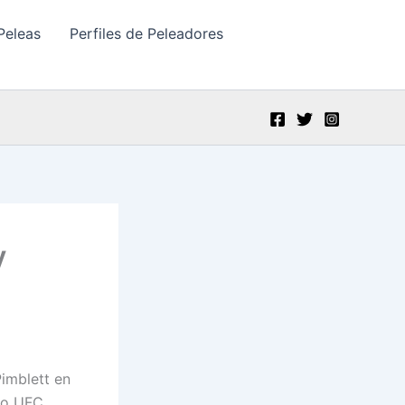
Peleas
Perfiles de Peleadores
y
Pimblett en
do UFC