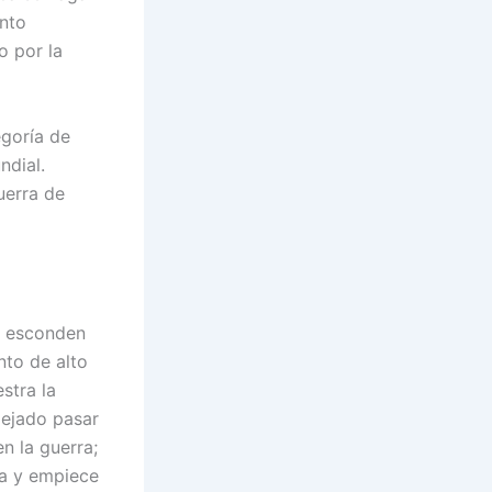
ento
o por la
egoría de
ndial.
uerra de
 y esconden
nto de alto
stra la
dejado pasar
n la guerra;
bra y empiece