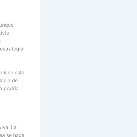
aunque
iste
s
estrategia
alice esta
dacia de
a podría
viva. La
lea se haga