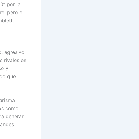
0” por la
e, pero el
blett.
o, agresivo
s rivales en
co y
ido que
arisma
dos como
ra generar
randes