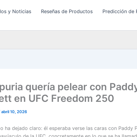
los y Noticias
Reseñas de Productos
Predicción de 
opuria quería pelear con Padd
ett en UFC Freedom 250
/
abril 10, 2026
 lo ha dejado claro: él esperaba verse las caras con Paddy 
ayúsculo de la UFC, concretamente en lo que se ha llama