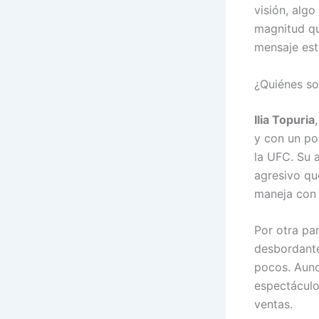
visión, alg
magnitud qu
mensaje est
¿Quiénes so
Ilia Topuria
y con un po
la UFC. Su 
agresivo qu
maneja con 
Por otra pa
desbordante
pocos. Aunq
espectáculo
ventas.