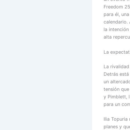
Freedom 250
para él, una
calendario.
la intenció
alta repercu
La expectat
La rivalida
Detrás está
un altercad
tensión que
y Pimblett,
para un com
Ilia Topuri
planes y qu