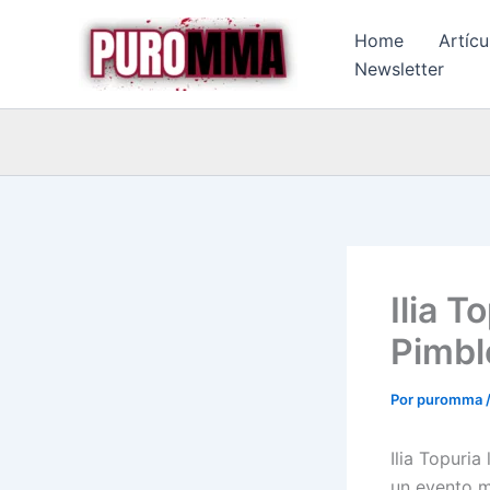
Ir
Home
Artícu
al
Newsletter
contenido
Ilia T
Pimbl
Por
puromma
Ilia Topuria
un evento m