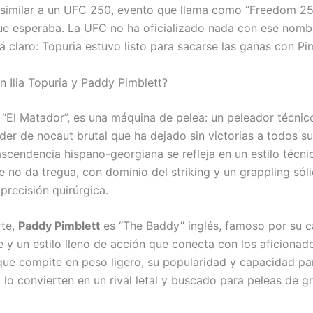
o similar a un UFC 250, evento que llama como “Freedom 25
e esperaba. La UFC no ha oficializado nada con ese nombr
á claro: Topuria estuvo listo para sacarse las ganas con Pim
n Ilia Topuria y Paddy Pimblett?
, “El Matador”, es una máquina de pelea: un peleador técnic
der de nocaut brutal que ha dejado sin victorias a todos su
ascendencia hispano-georgiana se refleja en un estilo técni
e no da tregua, con dominio del striking y un grappling sól
precisión quirúrgica.
rte,
Paddy Pimblett
es “The Baddy” inglés, famoso por su c
 y un estilo lleno de acción que conecta con los aficiona
ue compite en peso ligero, su popularidad y capacidad pa
 lo convierten en un rival letal y buscado para peleas de g