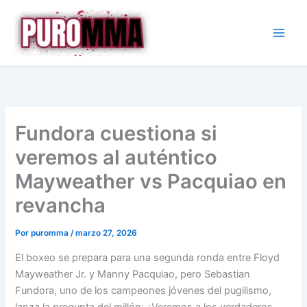
Ir
al
contenido
Fundora cuestiona si
veremos al auténtico
Mayweather vs Pacquiao en
revancha
Por
puromma
/
marzo 27, 2026
El boxeo se prepara para una segunda ronda entre Floyd
Mayweather Jr. y Manny Pacquiao, pero Sebastian
Fundora, uno de los campeones jóvenes del pugilismo,
lanza la pregunta del millón: ¿Veremos a los verdaderos