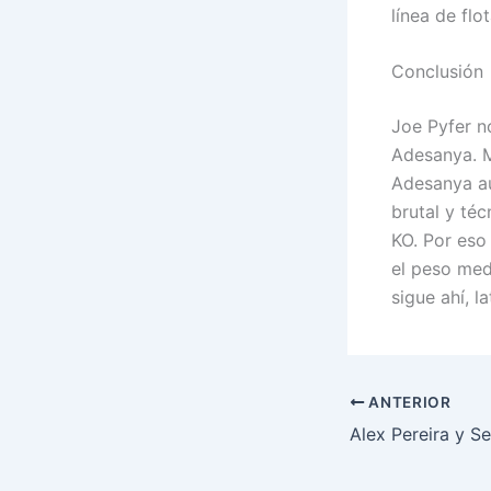
línea de flo
Conclusión
Joe Pyfer no
Adesanya. M
Adesanya aú
brutal y té
KO. Por eso 
el peso medi
sigue ahí, l
ANTERIOR