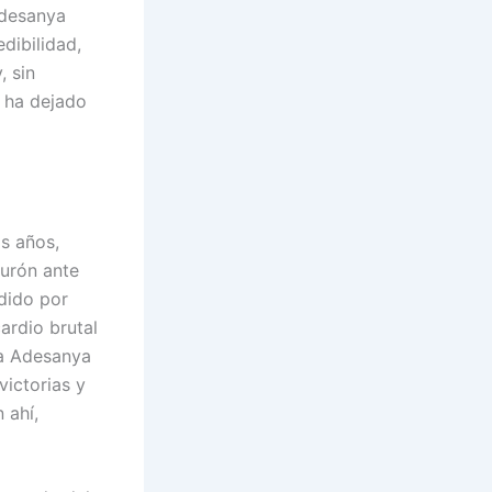
Adesanya
dibilidad,
, sin
l ha dejado
s años,
turón ante
ndido por
ardio brutal
 a Adesanya
ictorias y
 ahí,