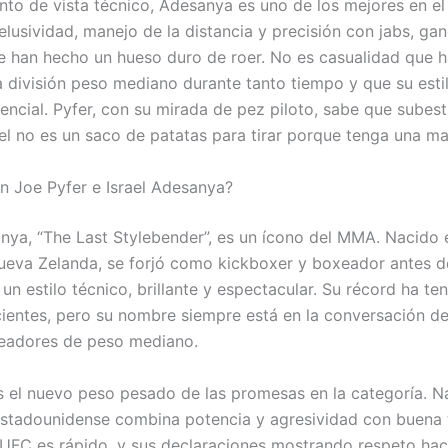
nto de vista técnico, Adesanya es uno de los mejores en e
 elusividad, manejo de la distancia y precisión con jabs, ga
e han hecho un hueso duro de roer. No es casualidad que 
 división peso mediano durante tanto tiempo y que su esti
encial. Pyfer, con su mirada de pez piloto, sabe que subest
ael no es un saco de patatas para tirar porque tenga una ma
n Joe Pyfer e Israel Adesanya?
anya, “The Last Stylebender”, es un ícono del MMA. Nacido 
ueva Zelanda, se forjó como kickboxer y boxeador antes 
n estilo técnico, brillante y espectacular. Su récord ha te
ecientes, pero su nombre siempre está en la conversación de
eadores de peso mediano.
s el nuevo peso pesado de las promesas en la categoría. N
estadounidense combina potencia y agresividad con buena 
UFC es rápido, y sus declaraciones mostrando respeto haci