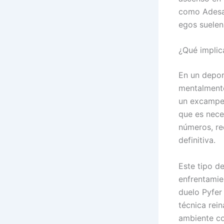
como Adesa
egos suelen
¿Qué implic
En un depor
mentalmente
un excampeó
que es nece
números, re
definitiva.
Este tipo d
enfrentamie
duelo Pyfer 
técnica rein
ambiente co