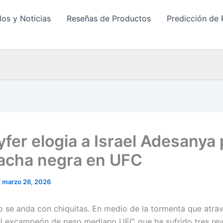
los y Noticias
Reseñas de Productos
Predicción de 
yfer elogia a Israel Adesanya
racha negra en UFC
/
marzo 26, 2026
o se anda con chiquitas. En medio de la tormenta que atravi
l excampeón de peso mediano UFC que ha sufrido tres rev