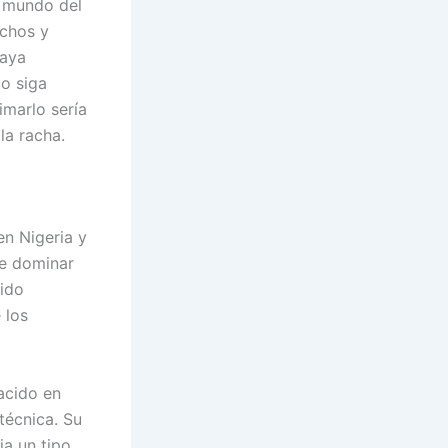
l mundo del
nchos y
haya
lo siga
imarlo sería
la racha.
en Nigeria y
de dominar
nido
 los
acido en
técnica. Su
a un tipo