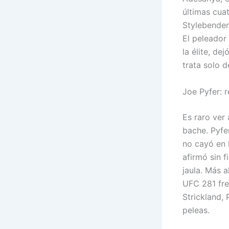
últimas cuat
Stylebender
El peleador
la élite, d
trata solo d
Joe Pyfer: 
Es raro ver
bache. Pyfer
no cayó en 
afirmó sin 
jaula. Más a
UFC 281 fre
Strickland,
peleas.