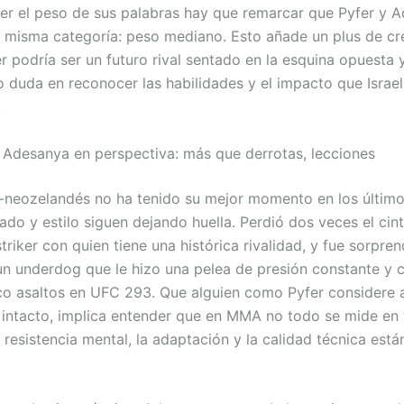
er el peso de sus palabras hay que remarcar que Pyfer y 
a misma categoría: peso mediano. Esto añade un plus de cre
 podría ser un futuro rival sentado en la esquina opuesta y
 duda en reconocer las habilidades y el impacto que Israe
.
 Adesanya en perspectiva: más que derrotas, lecciones
o-neozelandés no ha tenido su mejor momento en los último
ado y estilo siguen dejando huella. Perdió dos veces el cin
striker con quien tiene una histórica rivalidad, y fue sorpre
 un underdog que le hizo una pelea de presión constante y c
co asaltos en UFC 293. Que alguien como Pyfer considere
 intacto, implica entender que en MMA no todo se mide en v
 resistencia mental, la adaptación y la calidad técnica están