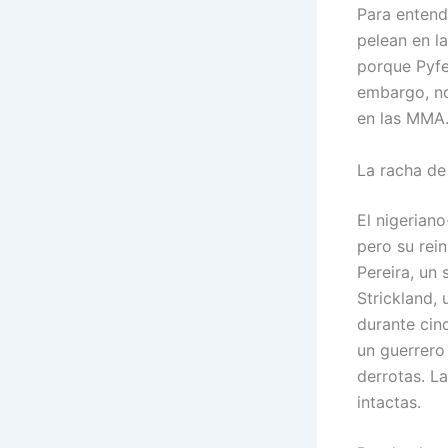
Para entend
pelean en l
porque Pyfer
embargo, no
en las MMA
La racha de
El nigerian
pero su rein
Pereira, un 
Strickland,
durante cin
un guerrero
derrotas. La
intactas.