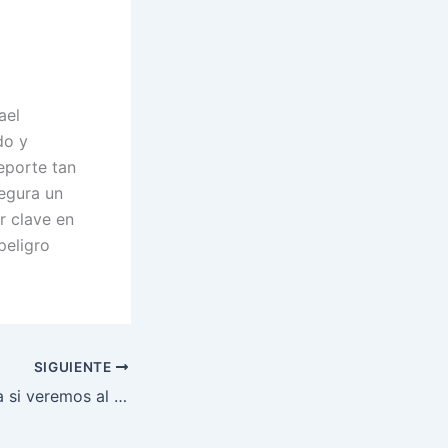
ael
do y
eporte tan
egura un
r clave en
peligro
SIGUIENTE
Fundora cuestiona si veremos al auténtico Mayweather vs Pacquiao en revancha