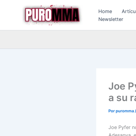
Ir
Home
Artícu
al
Newsletter
contenido
Joe P
a su 
Por
puromma
Joe Pyfer n
Adesanya, e