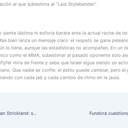
tación al que subestima al “Last Stylebender”.
 siente lástima ni euforia barata ante la actual racha de Isr
ás bien lanza un mensaje claro: el respeto se gana pelean
n lo tiene, aunque las estadísticas no acompañen. En un d
cnico como el MMA, subestimar al pasado oponente solo as
Pyfer mira de frente y sabe que Israel sigue siendo un acto
ano. Que nadie se confíe: el estilo puede cambiar, pero el 
atiendo con cada jab y cada cambio de ritmo en la jaula.
Alex Pereira y Sean Strickland: sparring brutal acaba en KO