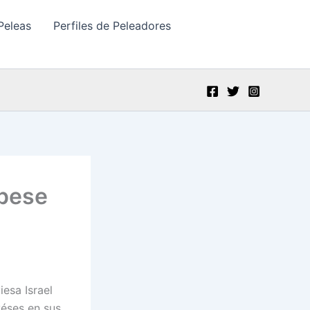
Peleas
Perfiles de Peleadores
 pese
esa Israel
éses en sus