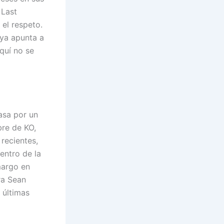
 Last
 el respeto.
 ya apunta a
quí no se
asa por un
bre de KO,
 recientes,
entro de la
amargo en
ra Sean
 últimas