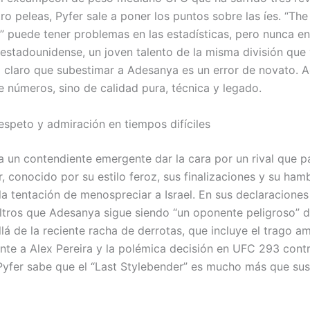
ro peleas, Pyfer sale a poner los puntos sobre las íes. “The
” puede tener problemas en las estadísticas, pero nunca en
 estadounidense, un joven talento de la misma división que
ejó claro que subestimar a Adesanya es un error de novato. A
e números, sino de calidad pura, técnica y legado.
respeto y admiración en tiempos difíciles
 a un contendiente emergente dar la cara por un rival que p
, conocido por su estilo feroz, sus finalizaciones y su ham
la tentación de menospreciar a Israel. En sus declaraciones
filtros que Adesanya sigue siendo “un oponente peligroso” d
llá de la reciente racha de derrotas, que incluye el trago 
nte a Alex Pereira y la polémica decisión en UFC 293 cont
 Pyfer sabe que el “Last Stylebender” es mucho más que sus