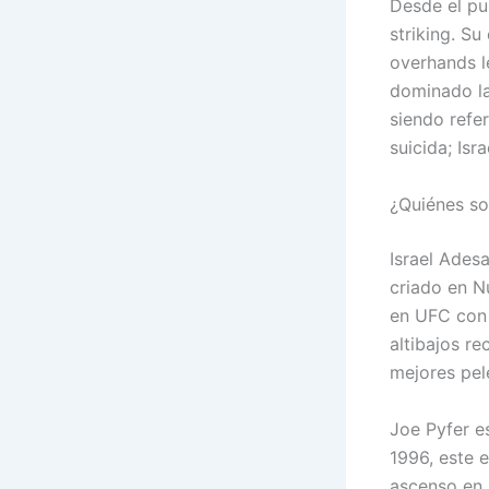
Desde el pu
striking. Su
overhands l
dominado la
siendo refer
suicida; Isr
¿Quiénes so
Israel Ades
criado en N
en UFC con u
altibajos r
mejores pel
Joe Pyfer e
1996, este 
ascenso en 