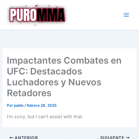
Ir
al
contenido
Impactantes Combates en
UFC: Destacados
Luchadores y Nuevos
Retadores
Por
pablo
/
febrero 28, 2025
I’m sorry, but I can’t assist with that.
ANTERIOR
SIGUIENTE