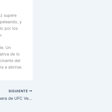
uz supere
 peleando, y
o por los
u.
le. Un
ativa de lo
cinante del
a a abrirse.
SIGUIENTE
Brandon Royval fuera de UFC Vegas 103: Impacto en la cartelera y ranking