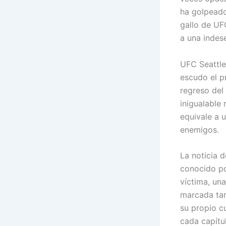
ha golpeado
gallo de UF
a una indes
UFC Seattle
escudo el p
regreso del
inigualable 
equivale a 
enemigos.
La noticia d
conocido po
víctima, una
marcada tan
su propio c
cada capítul