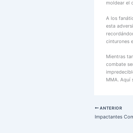
moldear el 
A los fanát
esta adversi
recordándon
cinturones e
Mientras tan
combate ser
impredecibl
MMA. Aquí s
ANTERIOR