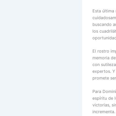
Esta última 
cuidadosame
buscando aú
los cuadril
oportunidad
El rostro i
memoria de 
con sutilez
expertos. Y
promete ser
Para Domini
espíritu de 
victorias, s
incrementa.