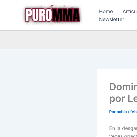
Ir
Home
Artícu
al
Newsletter
contenido
Domin
por L
Por
pablo
/
feb
En la desga
veces opaca