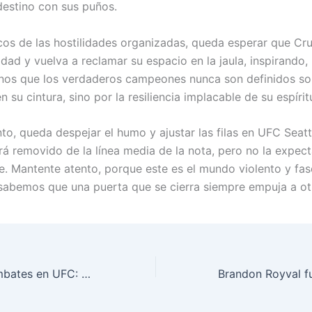
destino con sus puños.
icos de las hostilidades organizadas, queda esperar que Cr
dad y vuelva a reclamar su espacio en la jaula, inspirando,
os que los verdaderos campeones nunca son definidos sol
n su cintura, sino por la resiliencia implacable de su espírit
to, queda despejar el humo y ajustar las filas en UFC Seatt
á removido de la línea media de la nota, pero no la expect
e. Mantente atento, porque este es el mundo violento y fas
abemos que una puerta que se cierra siempre empuja a otr
Impactantes Combates en UFC: Destacados Luchadores y Nuevos Retadores