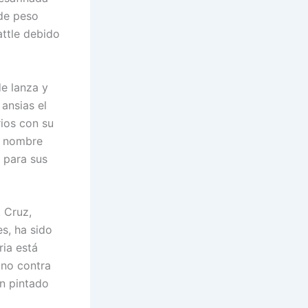
de peso
attle debido
e lanza y
ansias el
rios con su
su nombre
 para sus
. Cruz,
s, ha sido
ria está
ono contra
an pintado