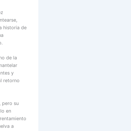
ez
ntearse,
 historia de
na
o.
no de la
mantelar
antes y
l retorno
, pero su
olo en
nfrentamiento
uelva a