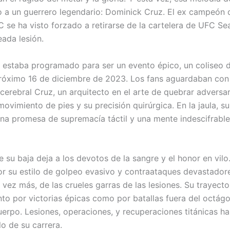
 a un guerrero legendario: Dominick Cruz. El ex campeón 
C se ha visto forzado a retirarse de la cartelera de UFC Se
eada lesión.
 estaba programado para ser un evento épico, un coliseo d
róximo 16 de diciembre de 2023. Los fans aguardaban con 
 cerebral Cruz, un arquitecto en el arte de quebrar adversa
movimiento de pies y su precisión quirúrgica. En la jaula, 
una promesa de supremacía táctil y una mente indescifrable
e su baja deja a los devotos de la sangre y el honor en vilo
r su estilo de golpeo evasivo y contraataques devastadore
 vez más, de las crueles garras de las lesiones. Su trayecto
to por victorias épicas como por batallas fuera del octág
uerpo. Lesiones, operaciones, y recuperaciones titánicas h
o de su carrera.