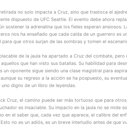
retirada no solo impacta a Cruz, sino que trastoca el ajedr
nte dispuesto de UFC Seattle. El evento debe ahora repla
n sostener la adrenalina que los fieles esperan ansiosos. La
áteros nos ha enseñado que cada caída de un guerrero es u
 para que otros surjan de las sombras y tomen el escenari
mplacable de la jaula ha apartado a Cruz del combate, pero 
aquellos que han visto sus batallas. Su habilidad para des
as un oponente sigue siendo una clase magistral para aspir
 aunque su regreso a la acción se ha pospuesto, su eventua
 uno digno de un libro de leyendas.
ck Cruz, el camino puede ser más tortuoso que para otros
luchador es insaciable. Su impacto en la jaula no se mide s
ino en el saber que, cada vez que aparece, el calibre del e
 Esto no es un adiós, es un breve interludio antes de que v