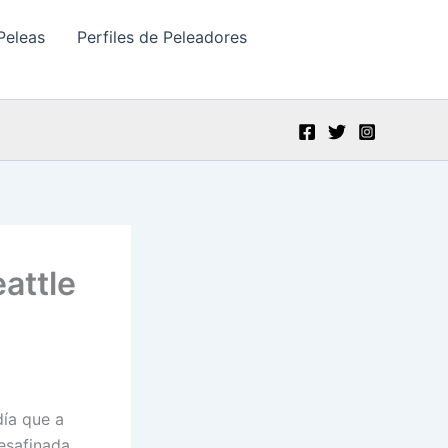
Peleas
Perfiles de Peleadores
attle
día que a
desafinada