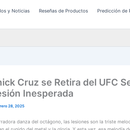
los y Noticias
Reseñas de Productos
Predicción de 
ick Cruz se Retira del UFC Se
esión Inesperada
rero 28, 2025
rradora danza del octágono, las lesiones son la triste melo
n el rugido del metal y la gloria. Y esta vez, esa melodía 