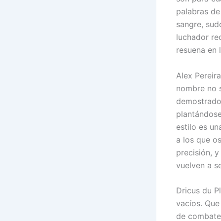
palabras de
sangre, sud
luchador re
resuena en l
Alex Pereira
nombre no s
demostrado 
plantándose
estilo es u
a los que o
precisión, 
vuelven a s
Dricus du P
vacíos. Que
de combate 