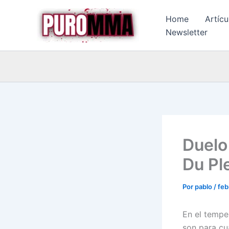
Ir
Home
Artícu
al
Newsletter
contenido
Duelo
Du Pl
Por
pablo
/
feb
En el tempe
son para cua