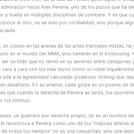
 admiración hacia Alex Pereira, uno de los pocos que ha d
or y huella en múltiples disciplinas de combate. Y es que 
conoce al otro, no es solo por cordialidad, sino porque alg
a jaula.
, un coloso en las arenas de las artes marciales mixtas, ha
olo en el mundo del MMA, sino también en el kickboxing. 
ser un titán que no temió en su ascenso entre categorías 
 cara a cara con los más duros como un roble inquebranta
na oda a la agresividad calculada: poderoso striking que de
san desafiarlo. En su arsenal, cada golpe es un poema de d
y es que cuando la derecha de Pereira se lanza, los oponent
er los mismos.
lessis, un guerrero por derecho propio, no es un hombre d
 él reconozca a Pereira como uno de los “mejores atletas 
de todos los tiempos” no es una casualidad, sino una decl