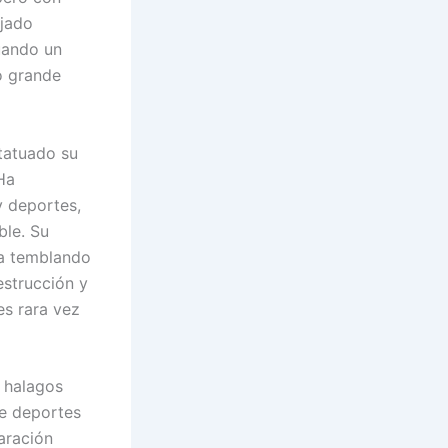
ejado
cuando un
o grande
 tatuado su
Ha
y deportes,
ble. Su
ja temblando
estrucción y
es rara vez
e halagos
de deportes
aración