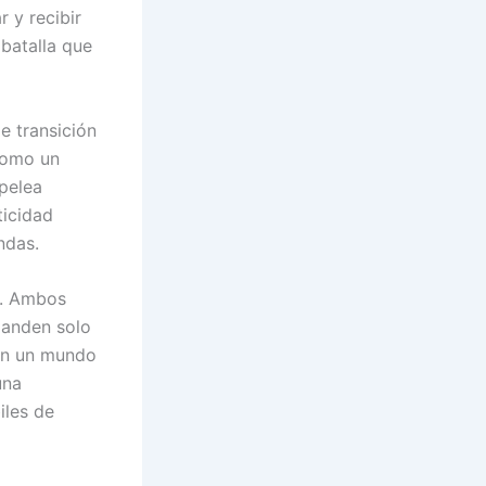
r y recibir
 batalla que
e transición
 como un
 pelea
ticidad
ndas.
a. Ambos
panden solo
 En un mundo
una
iles de