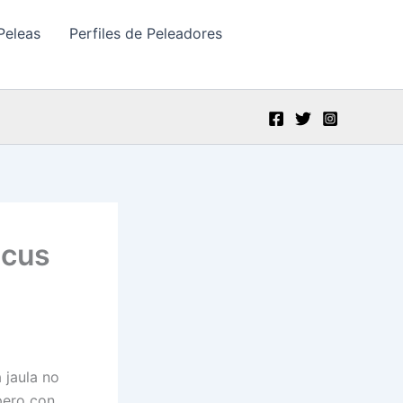
Peleas
Perfiles de Peleadores
icus
 jaula no
spero con