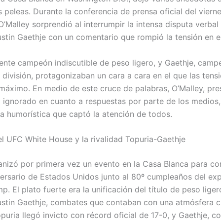
s peleas. Durante la conferencia de prensa oficial del viern
O’Malley sorprendió al interrumpir la intensa disputa verbal e
ustin Gaethje con un comentario que rompió la tensión en el
gente campeón indiscutible de peso ligero, y Gaethje, camp
 división, protagonizaban un cara a cara en el que las tens
 máximo. En medio de este cruce de palabras, O’Malley, pre
 ignorado en cuanto a respuestas por parte de los medios,
ea humorística que captó la atención de todos.
l UFC White House y la rivalidad Topuria-Gaethje
nizó por primera vez un evento en la Casa Blanca para 
versario de Estados Unidos junto al 80º cumpleaños del ex
. El plato fuerte era la unificación del título de peso ligero
ustin Gaethje, combates que contaban con una atmósfera 
opuria llegó invicto con récord oficial de 17-0, y Gaethje, c