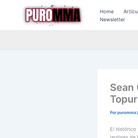
Ir
Home
Artícu
al
Newsletter
contenido
Sean 
Topur
Por
puromma
El históric
jardines de