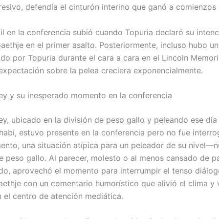
gresivo, defendía el cinturón interino que ganó a comienzos
til en la conferencia subió cuando Topuria declaró su inten
aethje en el primer asalto. Posteriormente, incluso hubo u
do por Topuria durante el cara a cara en el Lincoln Memoria
 expectación sobre la pelea creciera exponencialmente.
ey y su inesperado momento en la conferencia
ey, ubicado en la división de peso gallo y peleando ese día
abi, estuvo presente en la conferencia pero no fue interr
nto, una situación atípica para un peleador de su nivel—
de peso gallo. Al parecer, molesto o al menos cansado de p
do, aprovechó el momento para interrumpir el tenso diálog
aethje con un comentario humorístico que alivió el clima y 
n el centro de atención mediática.