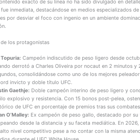
ontenido exacto de su línea no ha sido divulgado en detalle
 fue inmediata, destacándose en medios especializados d
les por desviar el foco con ingenio en un ambiente dominad
ón.
 de los protagonistas
a Topuria:
Campeón indiscutido de peso ligero desde octub
ando derrotó a Charles Oliveira por nocaut en 2 minutos y 
gundos, consolidándose como uno de los mejores peleador
ord invicto y doble título UFC.
stin Gaethje:
Doble campeón interino de peso ligero y con
ilo explosivo y resistencia. Con 15 bonos post-pelea, osten
stórico de UFC en porcentaje de premios tras sus combates
an O’Malley:
Ex campeón de peso gallo, destacado por su 
lpeando desde la distancia y su faceta mediática. En 2026,
 alto nivel competitivo pese a no contar con la misma aten
dios durante el UFC White House.