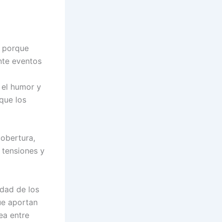
o porque
nte eventos
 el humor y
que los
obertura,
 tensiones y
idad de los
ue aportan
ea entre