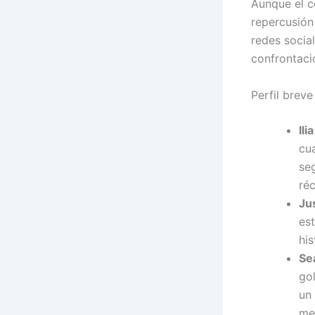
Aunque el c
repercusión
redes socia
confrontaci
Perfil breve
Ili
cu
se
réc
Ju
est
hi
Se
go
un
me