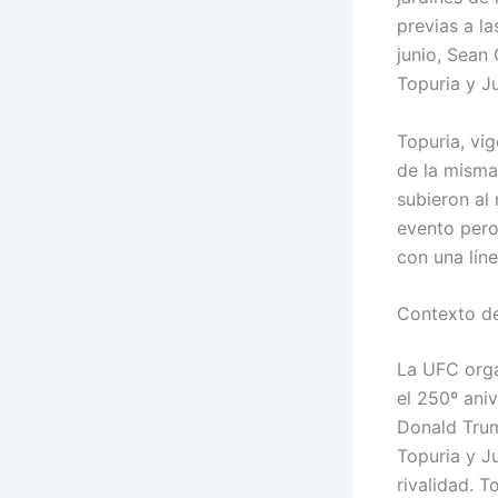
previas a la
junio, Sean 
Topuria y J
Topuria, vi
de la misma
subieron al
evento pero
con una lín
Contexto de
La UFC orga
el 250º ani
Donald Trump
Topuria y J
rivalidad. T