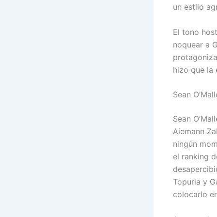
un estilo a
El tono hos
noquear a G
protagoniza
hizo que la
Sean O’Mall
Sean O’Mall
Aiemann Zah
ningún mome
el ranking 
desapercibi
Topuria y G
colocarlo e