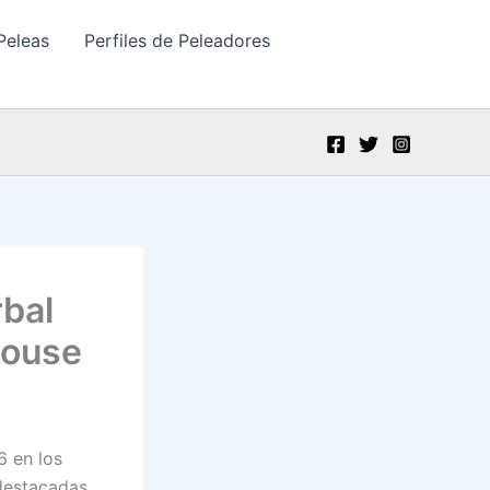
Peleas
Perfiles de Peleadores
rbal
House
6 en los
 destacadas