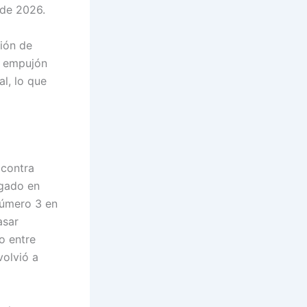
 de 2026.
ción de
n empujón
l, lo que
 contra
ogado en
número 3 en
asar
o entre
volvió a