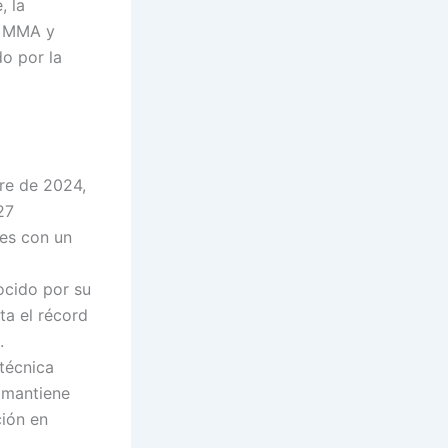
, la
e MMA y
o por la
re de 2024,
27
es con un
ocido por su
ta el récord
.
técnica
 mantiene
ción en