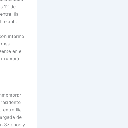
es 12 de
ntre Ilia
 recinto.
eón interino
iones
sente en el
 irrumpió
conmemorar
presidente
 entre Ilia
cargada de
on 37 años y