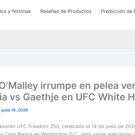
los y Noticias
Reseñas de Productos
Predicción de 
O’Malley irrumpe en pelea ve
ia vs Gaethje en UFC White 
/
junio 14, 2026
o evento UFC Freedom 250, celebrado el 14 de junio de 202
 la Casa Blanca en Washington D.C., dejó varias anécdotas