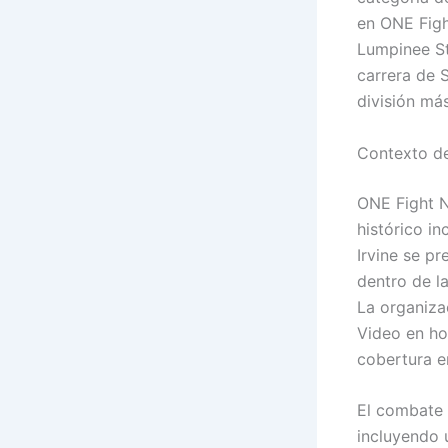
en ONE Figh
Lumpinee St
carrera de 
división má
Contexto d
ONE Fight N
histórico in
Irvine se p
dentro de la
La organiza
Video en ho
cobertura e
El combate 
incluyendo 