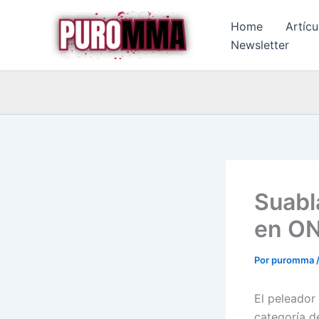
Ir
Home
Artícu
al
Newsletter
contenido
Suabl
en ON
Por
puromma
El peleador
categoría d