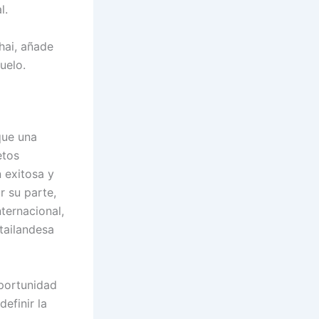
l.
hai, añade
uelo.
que una
etos
 exitosa y
 su parte,
ternacional,
tailandesa
oportunidad
efinir la