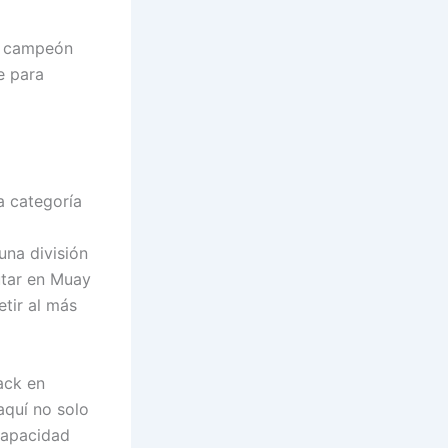
en campeón
e para
a categoría
una división
tar en Muay
etir al más
ack en
aquí no solo
capacidad