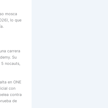
eso mosca
026), lo que
a.
una carrera
ademy. Su
n 5 nocauts,
 alta en ONE
icial con
pelea contra
prueba de