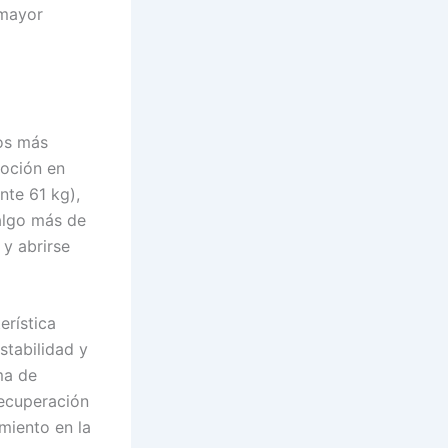
 mayor
tos más
oción en
nte 61 kg),
algo más de
y abrirse
erística
stabilidad y
ma de
recuperación
miento en la