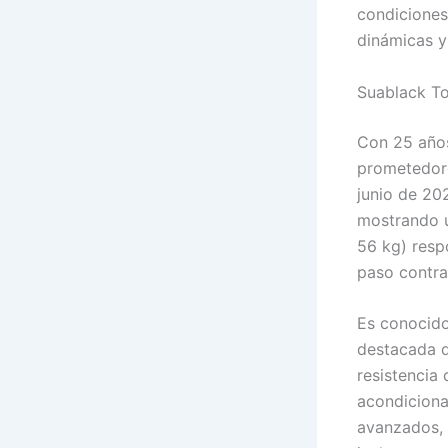
condiciones
dinámicas y
Suablack Tor
Con 25 años
prometedor
junio de 20
mostrando u
56 kg) resp
paso contra
Es conocido
destacada q
resistencia
acondiciona
avanzados, 