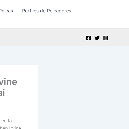
Peleas
Perfiles de Peleadores
vine
ai
 en la
hen Irvine