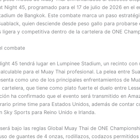
t Night 45, programado para el 17 de julio de 2026 en el 
adium de Bangkok. Este combate marca un paso estratégi
Suablack, quien desciende desde peso gallo para probarse 
s ligera y competitiva dentro de la cartelera de ONE Champ
el combate
ight 45 tendrá lugar en Lumpinee Stadium, un recinto con 
calculable para el Muay Thai profesional. La pelea entre Su
resenta como uno de los principales enfrentamientos de Mu
 cartelera, que tiene como plato fuerte el duelo entre Less
ción ha confirmado que el evento será transmitido en Ama
rario prime time para Estados Unidos, además de contar c
n Sky Sports para Reino Unido e Irlanda.
será bajo las reglas Global Muay Thai de ONE Championsh
uso de guantes de 4 onzas, rodillazos, codazos permitidos