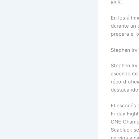
jaula.
En los últi
durante un 
prepara el 
Stephen Irvi
Stephen Irv
ascendente
récord ofici
destacando 
El escocés 
Friday Figh
ONE Champio
Suablack se
nervios y ca