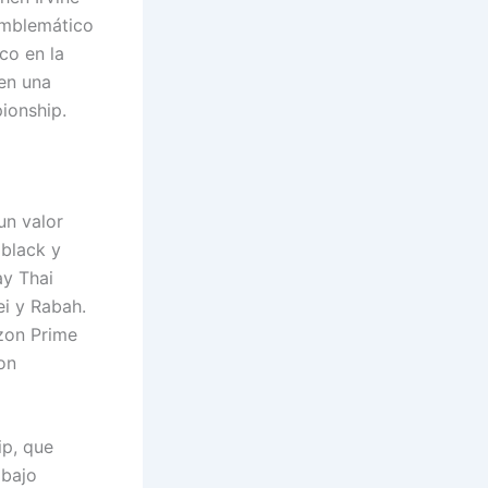
emblemático
co en la
en una
ionship.
un valor
ablack y
ay Thai
ei y Rabah.
zon Prime
on
ip, que
 bajo