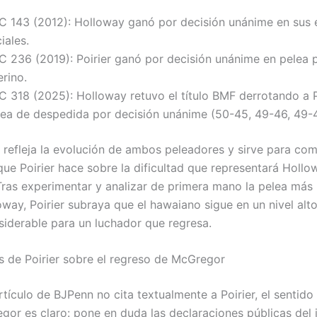
C 143 (2012): Holloway ganó por decisión unánime en sus 
ciales.
C 236 (2019): Poirier ganó por decisión unánime en pelea p
erino.
C 318 (2025): Holloway retuvo el título BMF derrotando a P
lea de despedida por decisión unánime (50-45, 49-46, 49-
ía refleja la evolución de ambos peleadores y sirve para co
que Poirier hace sobre la dificultad que representará Hollo
ras experimentar y analizar de primera mano la pelea más 
oway, Poirier subraya que el hawaiano sigue en un nivel alto
siderable para un luchador que regresa.
 de Poirier sobre el regreso de McGregor
tículo de BJPenn no cita textualmente a Poirier, el sentido
gor es claro: pone en duda las declaraciones públicas del 