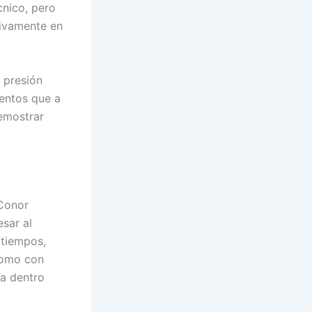
cnico, pero
tivamente en
 presión
entos que a
demostrar
 Conor
sar al
 tiempos,
como con
sa dentro