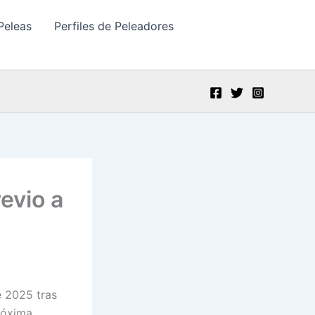
Peleas
Perfiles de Peleadores
revio a
e 2025 tras
róxima