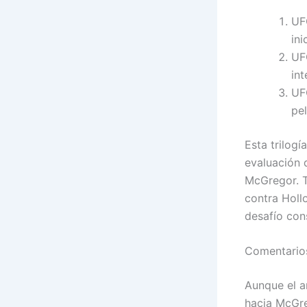
UF
ini
UF
int
UF
pe
Esta trilog
evaluación 
McGregor. T
contra Holl
desafío con
Comentarios
Aunque el ar
hacia McGre