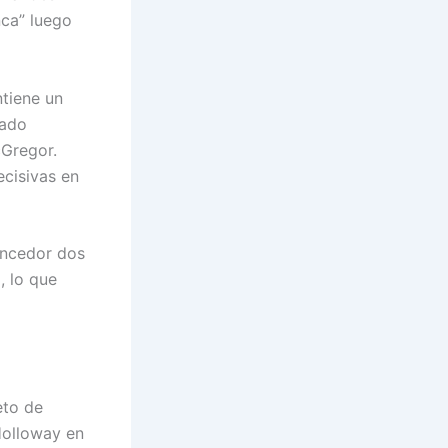
nca” luego
tiene un
rado
cGregor.
ecisivas en
vencedor dos
, lo que
eto de
Holloway en