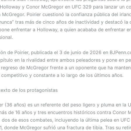
 Holloway y Conor McGregor en UFC 329 para lanzar un c
a McGregor. Poirier cuestionó la confianza pública del irlan
nunca” tras más de cinco años de inactividad y destacó la 
pone enfrentar a Holloway, a quien acababa de enfrentar en
ional.
ión de Poirier, publicada el 3 de junio de 2026 en BJPenn.
pítulo en la rivalidad entre ambos peleadores y pone en pe
l regreso de McGregor frente a un oponente que ha manten
 competitivo y constante a lo largo de los últimos años.
texto de los protagonistas
ier (36 años) es un referente del peso ligero y pluma en la
más de 16 años y tres encuentros históricos contra Conor 
ó dos de esos combates, incluyendo la última pelea en UF
1, donde McGregor sufrió una fractura de tibia. Tras su retir