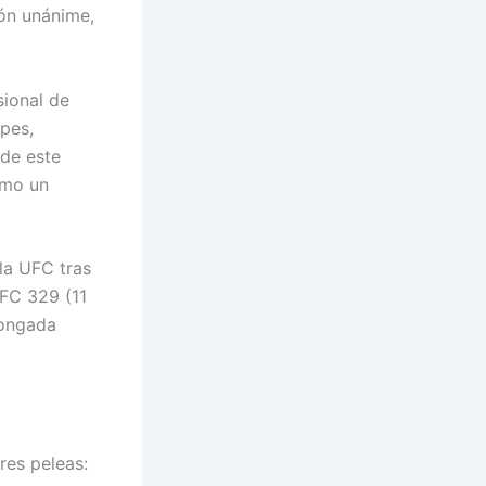
ón unánime,
ional de
pes,
 de este
omo un
la UFC tras
FC 329 (11
longada
res peleas: