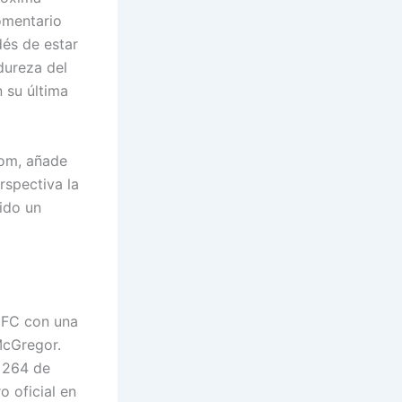
omentario
dés de estar
dureza del
 su última
com, añade
rspectiva la
ido un
 UFC con una
McGregor.
C 264 de
o oficial en