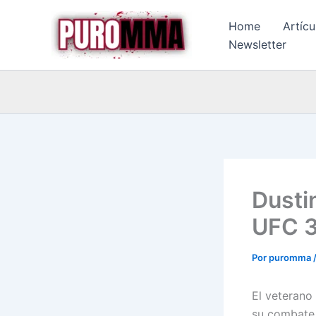
Ir
Home
Artícu
al
Newsletter
contenido
Dustin
UFC 3
Por
puromma
El veterano 
su combate 