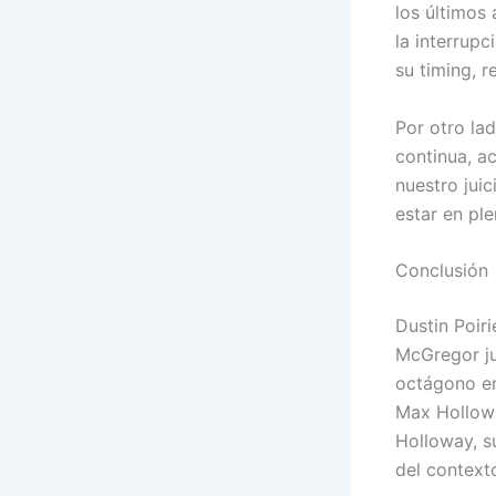
los últimos
la interrup
su timing, re
Por otro la
continua, a
nuestro jui
estar en ple
Conclusión
Dustin Poir
McGregor ju
octágono en
Max Hollowa
Holloway, s
del context