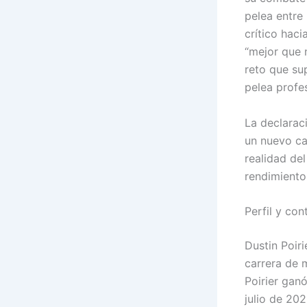
pelea entre
crítico haci
“mejor que 
reto que su
pelea profes
La declarac
un nuevo ca
realidad de
rendimiento
Perfil y con
Dustin Poir
carrera de 
Poirier gan
julio de 202