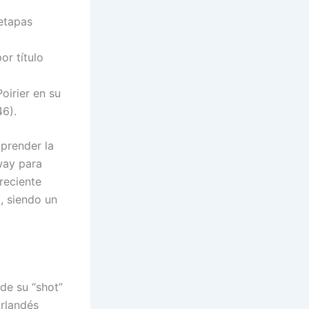
etapas
or título
oirier en su
46).
mprender la
way para
reciente
, siendo un
 de su “shot”
irlandés