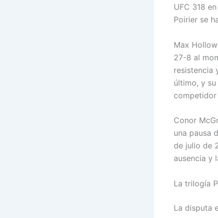
UFC 318 en 
Poirier se 
Max Hollowa
27-8 al mom
resistencia 
último, y s
competidor 
Conor McGre
una pausa d
de julio de
ausencia y l
La trilogía 
La disputa 