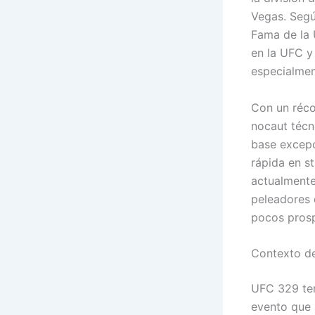
Vegas. Segú
Fama de la 
en la UFC y
especialmen
Con un réco
nocaut técn
base excepc
rápida en s
actualmente
peleadores 
pocos prosp
Contexto d
UFC 329 ten
evento que a