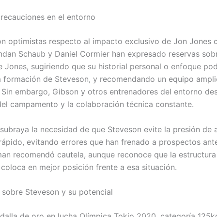
recauciones en el entorno
n optimistas respecto al impacto exclusivo de Jon Jones
ndan Schaub y Daniel Cormier han expresado reservas sobr
e Jones, sugiriendo que su historial personal o enfoque pod
a formación de Steveson, y recomendando un equipo ampli
. Sin embargo, Gibson y otros entrenadores del entorno des
del campamento y la colaboración técnica constante.
subraya la necesidad de que Steveson evite la presión de 
ápido, evitando errores que han frenado a prospectos ant
an recomendó cautela, aunque reconoce que la estructura
 coloca en mejor posición frente a esa situación.
 sobre Steveson y su potencial
dalla de oro en lucha Olímpica Tokio 2020, categoría 125k