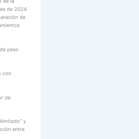
 de la
les de 2024.
paración de
amientos
 de peso
o con
or de
limitado” y
ción entre