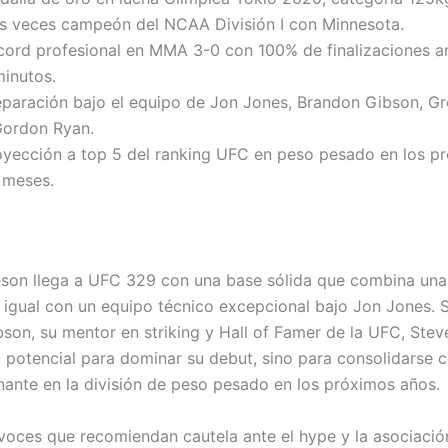
s veces campeón del NCAA División I con Minnesota.
cord profesional en MMA 3-0 con 100% de finalizaciones an
minutos.
eparación bajo el equipo de Jon Jones, Brandon Gibson, G
Gordon Ryan.
oyección a top 5 del ranking UFC en peso pesado en los p
 meses.
son llega a UFC 329 con una base sólida que combina una
n igual con un equipo técnico excepcional bajo Jon Jones. 
son, su mentor en striking y Hall of Famer de la UFC, Ste
el potencial para dominar su debut, sino para consolidarse
nante en la división de peso pesado en los próximos años.
 voces que recomiendan cautela ante el hype y la asociació