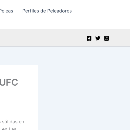
Peleas
Perfiles de Peleadores
 UFC
 sólidas en
o en Las