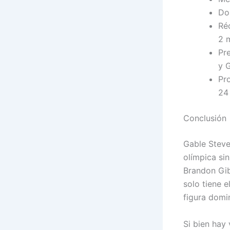
Do
Ré
2 
Pr
y 
Pr
24
Conclusión
Gable Steve
olímpica si
Brandon Gib
solo tiene 
figura domi
Si bien hay