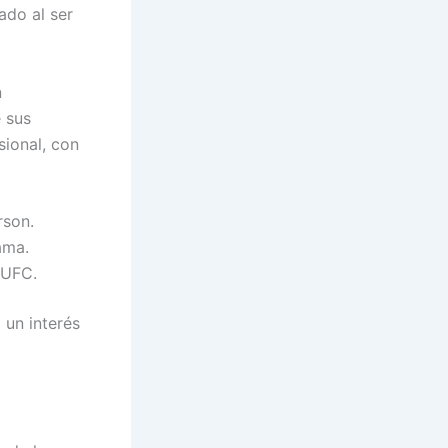
ado al ser
n
 sus
sional, con
rson.
ama.
 UFC.
 un interés