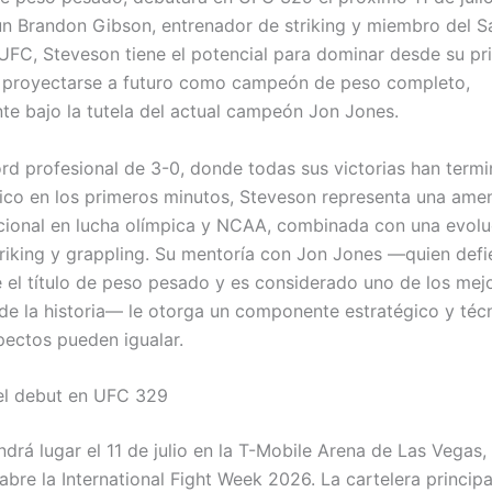
n Brandon Gibson, entrenador de striking y miembro del Sa
UFC, Steveson tiene el potencial para dominar desde su pr
 proyectarse a futuro como campeón de peso completo,
te bajo la tutela del actual campeón Jon Jones.
rd profesional de 3-0, donde todas sus victorias han term
ico en los primeros minutos, Steveson representa una ame
ional en lucha olímpica y NCAA, combinada con una evolu
triking y grappling. Su mentoría con Jon Jones —quien def
 el título de peso pesado y es considerado uno de los mej
de la historia— le otorga un componente estratégico y téc
ectos pueden igualar.
el debut en UFC 329
drá lugar el 11 de julio en la T-Mobile Arena de Las Vegas,
bre la International Fight Week 2026. La cartelera principa