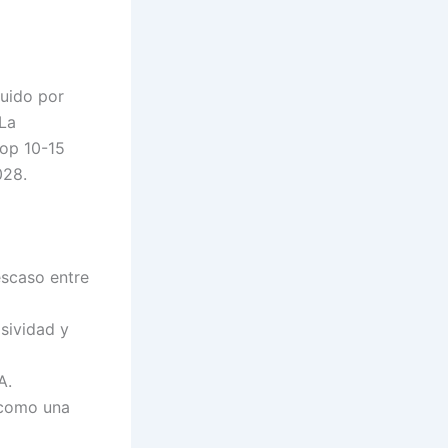
uido por
 La
top 10-15
028.
escaso entre
osividad y
A.
 como una