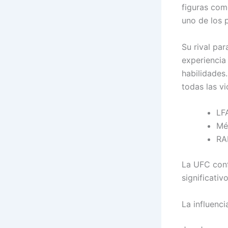
figuras com
uno de los 
Su rival par
experiencia
habilidades
todas las v
LF
Mé
RA
La UFC confi
significati
La influenc