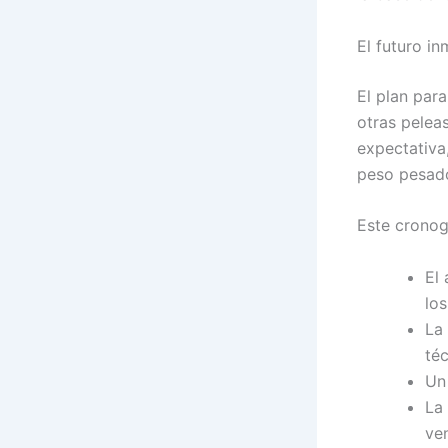
El futuro i
El plan par
otras pelea
expectativa
peso pesado
Este cronog
El
lo
La 
téc
Un 
La
ven