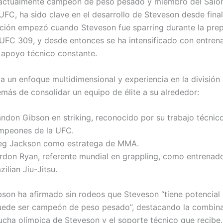
actualmente campeón de peso pesado y miembro del Salón
UFC, ha sido clave en el desarrollo de Steveson desde fina
ción empezó cuando Steveson fue sparring durante la pre
UFC 309, y desde entonces se ha intensificado con entren
 apoyo técnico constante.
a un enfoque multidimensional y experiencia en la división
más de consolidar un equipo de élite a su alrededor:
andon Gibson en striking, reconocido por su trabajo técnic
mpeones de la UFC.
eg Jackson como estratega de MMA.
rdon Ryan, referente mundial en grappling, como entrenad
zilian Jiu-Jitsu.
son ha afirmado sin rodeos que Steveson “tiene potencial i
uede ser campeón de peso pesado”, destacando la combina
lucha olímpica de Steveson y el soporte técnico que recibe.