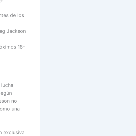
tes de los
reg Jackson
róximos 18-
 lucha
Según
veson no
 como una
n exclusiva