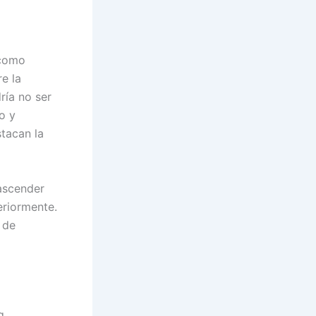
 como
e la
ría no ser
o y
tacan la
ascender
eriormente.
 de
g.