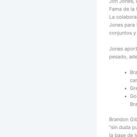
Jon Jones, 
Fama de la 
La colabora
Jones para 
conjuntos y
Jones aport
pesado, ade
Br
ca
Gr
Go
Bra
Brandon Gib
“sin duda p
la base de 