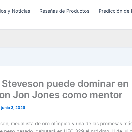
los y Noticias
Reseñas de Productos
Predicción de 
 Steveson puede dominar en
on Jon Jones como mentor
/
junio 3, 2026
son, medallista de oro olímpico y una de las promesas más
 de peso pesado, debutará en UFC 329 el próximo 11 de juli