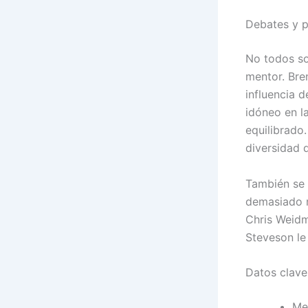
Debates y p
No todos so
mentor. Bre
influencia d
idóneo en l
equilibrado
diversidad 
También se 
demasiado r
Chris Weidm
Steveson le
Datos clave
Me