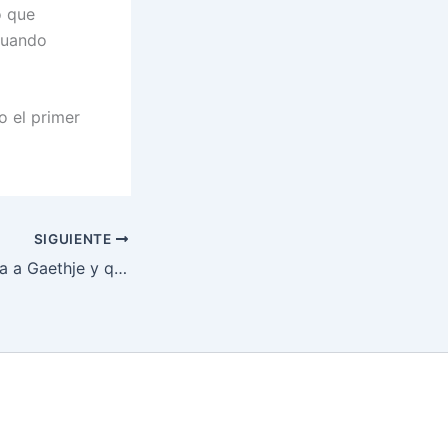
o que
cuando
o el primer
SIGUIENTE
Ilia Topuria desafía a Gaethje y quiere título wélter tras UFC Freedom 250