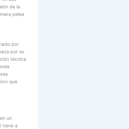
lón de la
imera pelea
inado por
naza por su
ción técnica
iende
ores
nico que
 en un
l tiene a