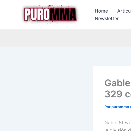
Ir
Home
Artícu
al
Newsletter
contenido
Gable
329 c
Por
puromma
Gable Steve
la división