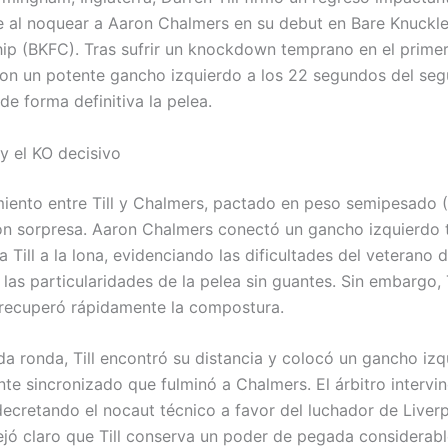
 al noquear a Aaron Chalmers en su debut en Bare Knuckle
p (BKFC). Tras sufrir un knockdown temprano en el primer a
on un potente gancho izquierdo a los 22 segundos del se
e forma definitiva la pelea.
y el KO decisivo
miento entre Till y Chalmers, pactado en peso semipesado (1
n sorpresa. Aaron Chalmers conectó un gancho izquierdo
Till a la lona, evidenciando las dificultades del veterano 
 las particularidades de la pelea sin guantes. Sin embargo, 
 recuperó rápidamente la compostura.
da ronda, Till encontró su distancia y colocó un gancho izq
te sincronizado que fulminó a Chalmers. El árbitro intervi
decretando el nocaut técnico a favor del luchador de Liverp
ejó claro que Till conserva un poder de pegada considerabl