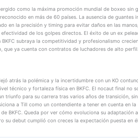
ergido como la máxima promoción mundial de boxeo sin g
reconocido en más de 60 países. La ausencia de guantes i
do en la precisión y timing para evitar daños en las mano
a efectividad de los golpes directos. El éxito de un ex pel
n BKFC subraya la competitividad y profesionalismo crecien
 que ya cuenta con contratos de luchadores de alto perfil
 dejó atrás la polémica y la incertidumbre con un KO contu
ivel técnico y fortaleza física en BKFC. El nocaut final no s
n triunfo para su carrera tras varios años de transición, si
iciona a Till como un contendiente a tener en cuenta en la 
de BKFC. Queda por ver cómo evoluciona su adaptación a
ro su debut cumplió con creces la expectación puesta en él