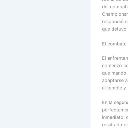
del combate
Championshi
respondió c
que detuvo d
El combate 
El enfrenta
comenzó co
que mandó a 
adaptarse a
el temple y
En la segun
perfectamen
inmediato, 
resultado d