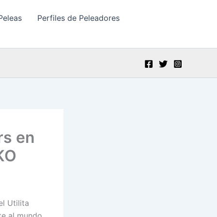
Peleas
Perfiles de Peleadores
rs en
 KO
 Utilita
nte al mundo