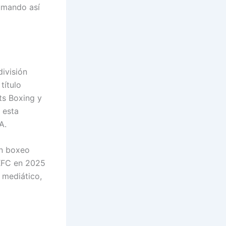
sumando así
división
título
ts Boxing y
 esta
A.
en boxeo
BKFC en 2025
l mediático,