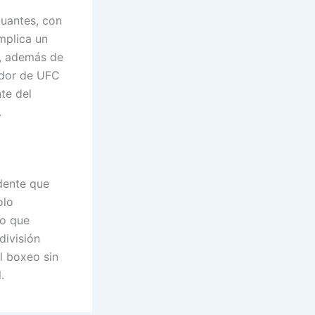
uantes, con
mplica un
s, además de
eador de UFC
te del
.
ndente que
olo
no que
división
l boxeo sin
.