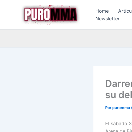
Ir
Home
Artícu
al
Newsletter
contenido
Darre
su de
Por
puromma
El sábado 3
Arena de Bi