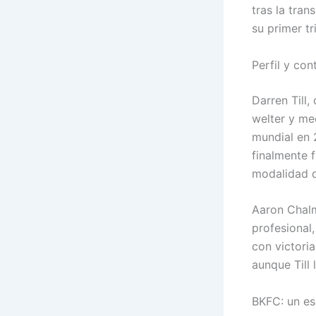
tras la tran
su primer tr
Perfil y co
Darren Till,
welter y me
mundial en 
finalmente 
modalidad q
Aaron Chalm
profesional
con victoria
aunque Till
BKFC: un es