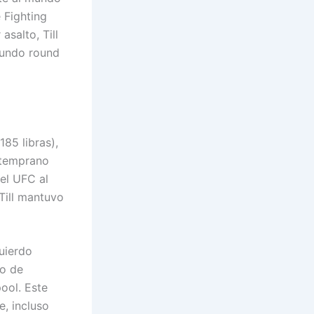
 Fighting
salto, Till
gundo round
85 libras),
 temprano
del UFC al
Till mantuvo
uierdo
no de
ool. Este
e, incluso