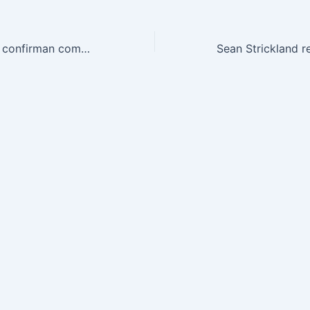
Jake Paul y MVP confirman compromiso total con MMA tras debut récord