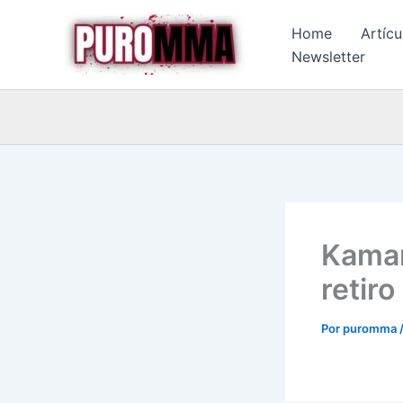
Ir
Home
Artícu
al
Newsletter
contenido
Kamar
retir
Por
puromma