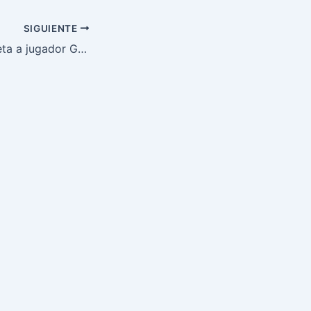
SIGUIENTE
Sean Strickland reta a jugador Golden Knights a boxeo sobre hielo