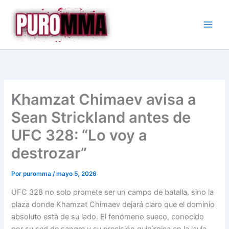
Ir
al
contenido
Khamzat Chimaev avisa a
Sean Strickland antes de
UFC 328: “Lo voy a
destrozar”
Por
puromma
/
mayo 5, 2026
UFC 328 no solo promete ser un campo de batalla, sino la
plaza donde Khamzat Chimaev dejará claro que el dominio
absoluto está de su lado. El fenómeno sueco, conocido
por su sed de sangre y su precisión quirúrgica en la jaula,