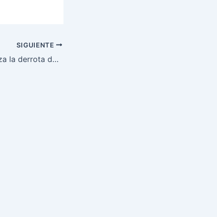
SIGUIENTE
Alex Pereira analiza la derrota de Prochazka en UFC 327