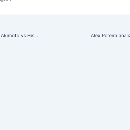
ONE SAMURAI 1: Akimoto vs Hisai confirmado, cartel completo en Tokio