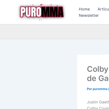
Ir
Home
Artícu
al
Newsletter
contenido
Colby
de Gae
Por
puromma
Justin Gaet
Colby Covi