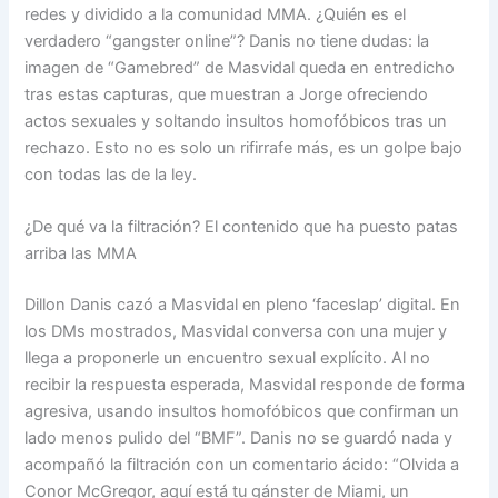
redes y dividido a la comunidad MMA. ¿Quién es el
verdadero “gangster online”? Danis no tiene dudas: la
imagen de “Gamebred” de Masvidal queda en entredicho
tras estas capturas, que muestran a Jorge ofreciendo
actos sexuales y soltando insultos homofóbicos tras un
rechazo. Esto no es solo un rifirrafe más, es un golpe bajo
con todas las de la ley.
¿De qué va la filtración? El contenido que ha puesto patas
arriba las MMA
Dillon Danis cazó a Masvidal en pleno ‘faceslap’ digital. En
los DMs mostrados, Masvidal conversa con una mujer y
llega a proponerle un encuentro sexual explícito. Al no
recibir la respuesta esperada, Masvidal responde de forma
agresiva, usando insultos homofóbicos que confirman un
lado menos pulido del “BMF”. Danis no se guardó nada y
acompañó la filtración con un comentario ácido: “Olvida a
Conor McGregor, aquí está tu gánster de Miami, un