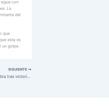
 sigue con
es. La
ominante del
lo que
rque esta es
i un golpe.
SIGUIENTE
Eryk Anders se retira tras victoria dura en UFC Vegas 114