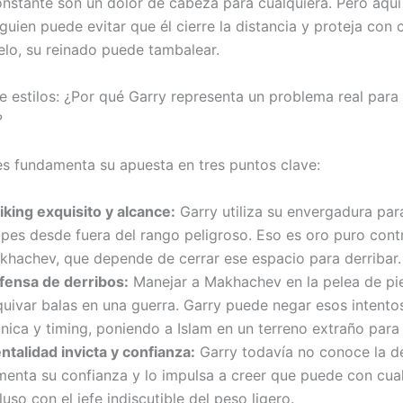
onstante son un dolor de cabeza para cualquiera. Pero aquí 
lguien puede evitar que él cierre la distancia y proteja con 
elo, su reinado puede tambalear.
e estilos: ¿Por qué Garry representa un problema real para
?
es fundamenta su apuesta en tres puntos clave:
iking exquisito y alcance:
Garry utiliza su envergadura par
lpes desde fuera del rango peligroso. Eso es oro puro cont
khachev, que depende de cerrar ese espacio para derribar.
fensa de derribos:
Manejar a Makhachev en la pelea de pi
quivar balas en una guerra. Garry puede negar esos intento
nica y timing, poniendo a Islam en un terreno extraño para 
ntalidad invicta y confianza:
Garry todavía no conoce la de
imenta su confianza y lo impulsa a creer que puede con cual
luso con el jefe indiscutible del peso ligero.