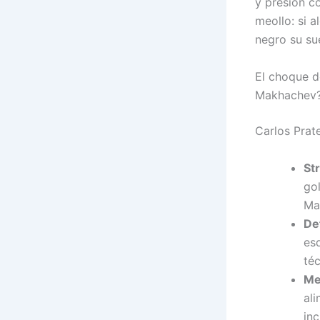
y presión c
meollo: si a
negro su su
El choque d
Makhachev
Carlos Prat
Str
go
Ma
De
es
téc
Me
al
inc