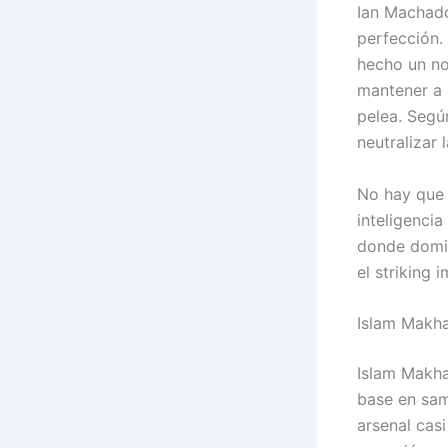
Ian Machado
perfección. 
hecho un no
mantener a 
pelea. Según
neutralizar 
No hay que 
inteligencia
donde domin
el striking
Islam Makha
Islam Makha
base en sa
arsenal casi