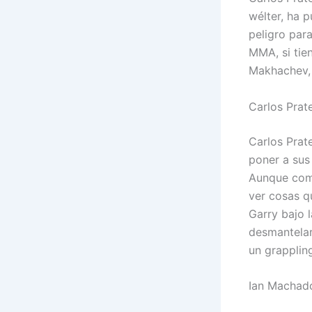
wélter, ha 
peligro par
MMA, si tie
Makhachev, t
Carlos Prat
Carlos Prat
poner a sus 
Aunque comp
ver cosas q
Garry bajo l
desmantelar
un grappling
Ian Machado