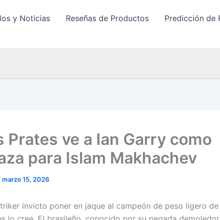
los y Noticias
Reseñas de Productos
Predicción de 
s Prates ve a Ian Garry como
za para Islam Makhachev
/
marzo 15, 2026
triker invicto poner en jaque al campeón de peso ligero de
es lo cree. El brasileño, conocido por su pegada demoledo