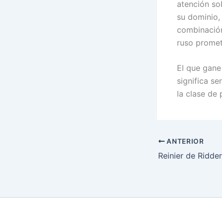
atención so
su dominio,
combinación
ruso promet
El que gane
significa se
la clase de
ANTERIOR