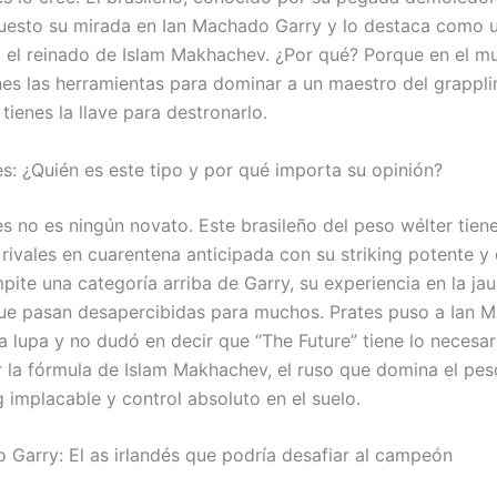
puesto su mirada en Ian Machado Garry y lo destaca como u
a el reinado de Islam Makhachev. ¿Por qué? Porque en el m
nes las herramientas para dominar a un maestro del grappl
ienes la llave para destronarlo.
es: ¿Quién es este tipo y por qué importa su opinión?
es no es ningún novato. Este brasileño del peso wélter tien
rivales en cuarentena anticipada con su striking potente y 
ite una categoría arriba de Garry, su experiencia en la jau
ue pasan desapercibidas para muchos. Prates puso a Ian 
a lupa y no dudó en decir que “The Future” tiene lo necesar
 la fórmula de Islam Makhachev, el ruso que domina el pes
 implacable y control absoluto en el suelo.
 Garry: El as irlandés que podría desafiar al campeón