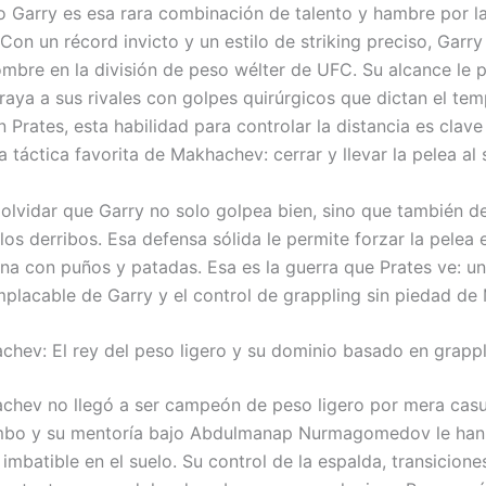
 Garry es esa rara combinación de talento y hambre por l
Con un récord invicto y un estilo de striking preciso, Garry
mbre en la división de peso wélter de UFC. Su alcance le 
raya a sus rivales con golpes quirúrgicos que dictan el tem
 Prates, esta habilidad para controlar la distancia es clave
la táctica favorita de Makhachev: cerrar y llevar la pelea al 
olvidar que Garry no solo golpea bien, sino que también d
 los derribos. Esa defensa sólida le permite forzar la pelea 
a con puños y patadas. Esa es la guerra que Prates ve: un
 implacable de Garry y el control de grappling sin piedad d
chev: El rey del peso ligero y su dominio basado en grapp
chev no llegó a ser campeón de peso ligero por mera casu
mbo y su mentoría bajo Abdulmanap Nurmagomedov le han
 imbatible en el suelo. Su control de la espalda, transicion