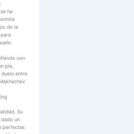
a
 se ha
permite
po de la
 para
suelo.
efiende con
en pie,
 duelo entre
e Makhachev.
ling
alidad. Su
 dado un
es perfectas