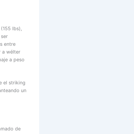
(155 lbs),
 ser
s entre
r a wélter
baje a peso
 el striking
lanteando un
lamado de