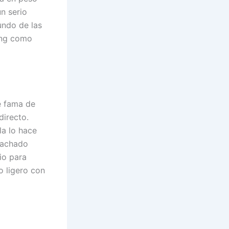
n serio
undo de las
ing como
e fama de
directo.
la lo hace
Machado
io para
o ligero con