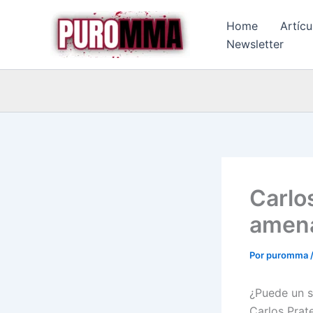
Ir
Home
Artícu
al
Newsletter
contenido
Carlo
amena
Por
puromma
¿Puede un s
Carlos Prat