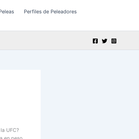
Peleas
Perfiles de Peleadores
 la UFC?
ra en peso