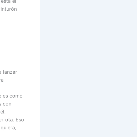
está el
cinturón
a lanzar
ra
e es como
s con
él.
rrota. Eso
quiera,