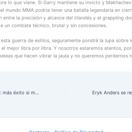
bre lo que viene. Si Garry mantiene su invicto y Makhachev
 el mundo MMA podría tener una batalla legendaria en ciern
 entre la precisión y alcance del irlandés y el grappling d
e un combate técnico, brutal y sin concesiones.
 esta guerra de estilos, seguramente pondrá la lupa sobre 
r el mejor libra por libra. Y nosotros estaremos atentos, po
 peleas que hacen vibrar la jaula y no queremos perdernos n
Reinier de Ridder: más éxito si mejora su cardio, dice exrival