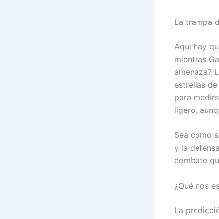
La trampa d
Aquí hay qu
mientras Ga
amenaza? La
estrellas de
para medirs
ligero, aun
Sea como se
y la defens
combate que
¿Qué nos es
La predicci