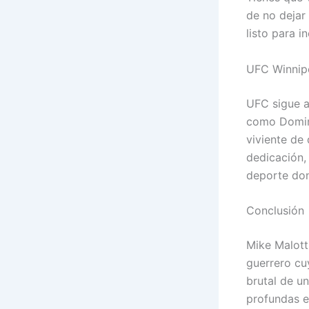
de no dejar
listo para in
UFC Winnipe
UFC sigue a
como Domini
viviente de
dedicación,
deporte don
Conclusión
Mike Malott
guerrero cu
brutal de u
profundas e