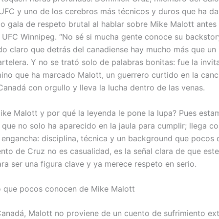
UFC y uno de los cerebros más técnicos y duros que ha da
zo gala de respeto brutal al hablar sobre Mike Malott antes
UFC Winnipeg. “No sé si mucha gente conoce su backstory
do claro que detrás del canadiense hay mucho más que un
rtelera. Y no se trató solo de palabras bonitas: fue la invit
mino que ha marcado Malott, un guerrero curtido en la can
Canadá con orgullo y lleva la lucha dentro de las venas.
ike Malott y por qué la leyenda le pone la lupa? Pues esta
 que no solo ha aparecido en la jaula para cumplir; llega c
e engancha: disciplina, técnica y un background que pocos 
nto de Cruz no es casualidad, es la señal clara de que este
ara ser una figura clave y ya merece respeto en serio.
o que pocos conocen de Mike Malott
anadá, Malott no proviene de un cuento de sufrimiento ex