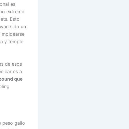
ional es
omo extremo
ets. Esto
ayan sido un
a moldearse
ca y temple
es de esos
pelear es a
 pound que
pling
 peso gallo