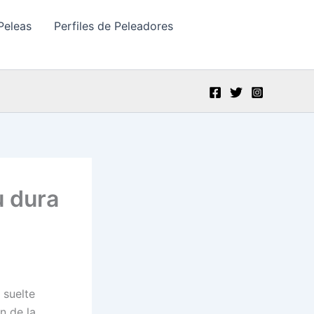
Peleas
Perfiles de Peleadores
u dura
 suelte
n de la