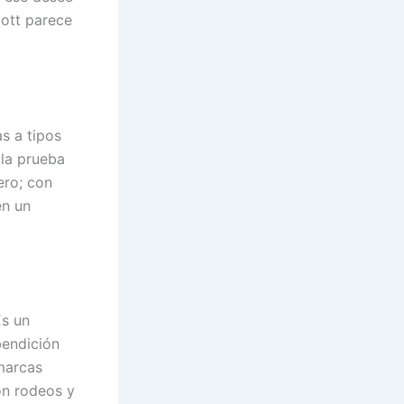
ott parece
s a tipos
 la prueba
ero; con
en un
Es un
bendición
marcas
on rodeos y