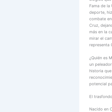
Fama de la 
deporte, hi
combate en 
Cruz, dejan
más en la ca
mirar el ca
representa 
¿Quién es M
un peleador
historia qu
reconocimie
potencial p
El trasfond
Nacido en C