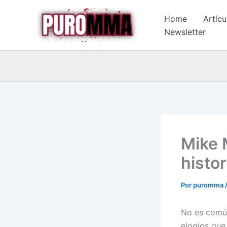
Ir
Home
Artícu
al
Newsletter
contenido
Mike 
histo
Por
puromma
No es común
elogios que