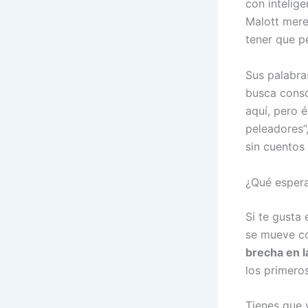
con intelige
Malott mere
tener que pe
Sus palabra
busca conso
aquí, pero é
peleadores”
sin cuentos
¿Qué espera
Si te gusta
se mueve c
brecha en l
los primero
Tienes que v