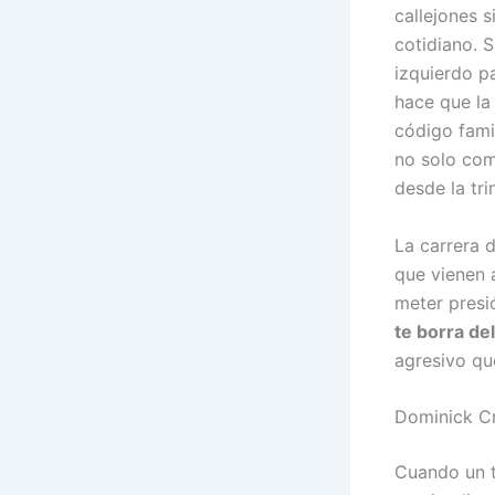
callejones s
cotidiano. 
izquierdo p
hace que la
código fami
no solo com
desde la tr
La carrera 
que vienen a
meter presi
te borra de
agresivo qu
Dominick C
Cuando un t