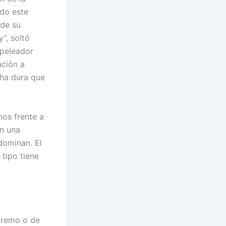
do este
 de su
”, soltó
 peleador
ación a
cha dura que
mos frente a
on una
dominan. El
 tipo tiene
tremo o de