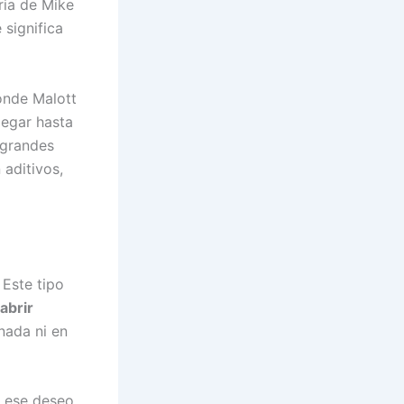
oria de Mike
 significa
onde Malott
legar hasta
 grandes
aditivos,
 Este tipo
abrir
nada ni en
y ese deseo