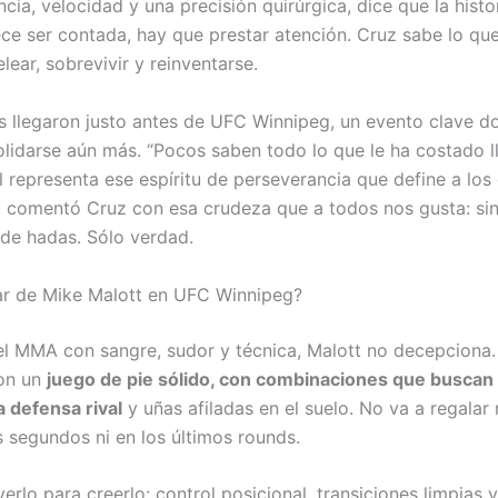
ncia, velocidad y una precisión quirúrgica, dice que la hist
ce ser contada, hay que prestar atención. Cruz sabe lo que
lear, sobrevivir y reinventarse.
s llegaron justo antes de UFC Winnipeg, un evento clave d
lidarse aún más. “Pocos saben todo lo que le ha costado l
l representa ese espíritu de perseverancia que define a los
, comentó Cruz con esa crudeza que a todos nos gusta: sin 
 de hadas. Sólo verdad.
r de Mike Malott en UFC Winnipeg?
 el MMA con sangre, sudor y técnica, Malott no decepciona.
on un
juego de pie sólido, con combinaciones que buscan 
a defensa rival
y uñas afiladas en el suelo. No va a regalar 
s segundos ni en los últimos rounds.
erlo para creerlo: control posicional, transiciones limpias 