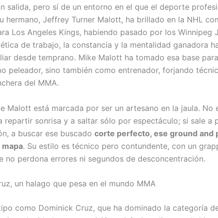
in salida, pero sí de un entorno en el que el deporte profes
Su hermano, Jeffrey Turner Malott, ha brillado en la NHL c
ara Los Angeles Kings, habiendo pasado por los Winnipeg J
 ética de trabajo, la constancia y la mentalidad ganadora h
liar desde temprano. Mike Malott ha tomado esa base par
o peleador, sino también como entrenador, forjando técni
inchera del MMA.
de Malott está marcada por ser un artesano en la jaula. No 
 repartir sonrisa y a saltar sólo por espectáculo; si sale a 
ón, a buscar ese buscado
corte perfecto, ese ground and
l mapa
. Su estilo es técnico pero contundente, con un grap
e no perdona errores ni segundos de desconcentración.
ruz, un halago que pesa en el mundo MMA
ipo como Dominick Cruz, que ha dominado la categoría de