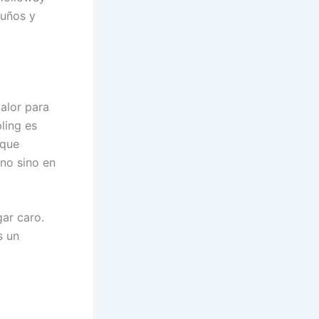
puños y
valor para
ling es
 que
eno sino en
gar caro.
s un