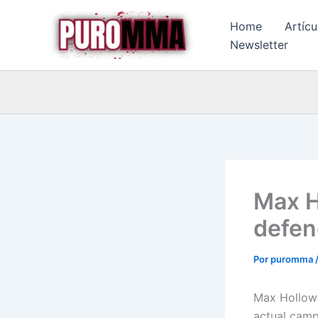
Ir
Home
Artícu
al
Newsletter
contenido
Max H
defen
Por
puromma
Max Holloway
actual camp