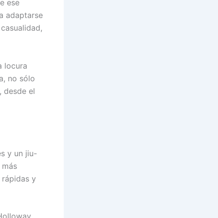
de ese
ra adaptarse
 casualidad,
a locura
a, no sólo
, desde el
s y un jiu-
l más
 rápidas y
 Holloway