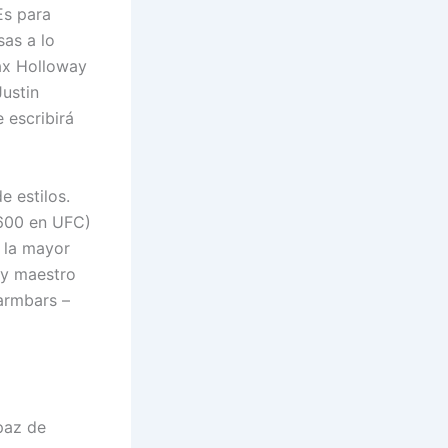
Es para
sas a lo
Max Holloway
Justin
 escribirá
e estilos.
,600 en UFC)
e la mayor
 y maestro
 armbars –
apaz de