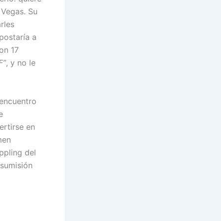
 Vegas. Su
rles
apostaría a
on 17
F”
, y no le
 encuentro
e
ertirse en
men
ppling del
 sumisión