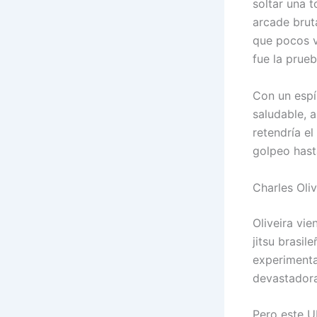
soltar una 
arcade brut
que pocos v
fue la prueb
Con un espí
saludable, a
retendría el
golpeo hasta
Charles Oliv
Oliveira vie
jitsu brasil
experimenta
devastadora
Pero este U