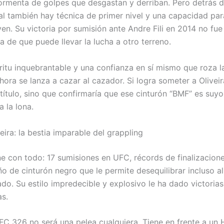
tormenta de golpes que desgastan y derriban. Pero detrás 
al también hay técnica de primer nivel y una capacidad pa
en. Su victoria por sumisión ante Andre Fili en 2014 no fue
a de que puede llevar la lucha a otro terreno.
ritu inquebrantable y una confianza en sí mismo que roza l
hora se lanza a cazar al cazador. Si logra someter a Oliveir
 título, sino que confirmaría que ese cinturón “BMF” es suyo
 la lona.
eira: la bestia imparable del grappling
ne con todo: 17 sumisiones en UFC, récords de finalizacione
eño de cinturón negro que le permite desequilibrar incluso a
do. Su estilo impredecible y explosivo le ha dado victorias
s.
FC 326 no será una pelea cualquiera. Tiene en frente a un