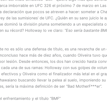
arca imborrable en UFC 326 el próximo 7 de marzo en Las
na declaración que pocos se atreven a hacer: someter a Cha
 ‘rey de las sumisiones’ de UFC. ¿Quién en su sano juicio le 
que dominó la división pluma sometiendo a un especialista c
en su récord? Holloway lo ve claro:
“Eso sería bastante BM
e no es sólo una defensa de título, es una revancha de un
nconcluso hace más de diez años, cuando Oliveira tuvo qu
or lesión. Desde entonces, los dos han crecido hasta conv
 cada una de sus ramas: Holloway con sus golpes de volu
efectivos y Oliveira como el finalizador más letal en el gra
 hawaiano buscando llevar la pelea al suelo, imponiendo su
es, sería la máxima definición de ser “Bad MotherF***er”.
l enfrentamiento y el título “BMF”