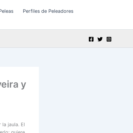
Peleas
Perfiles de Peleadores
eira y
la jaula. El
rlo: quiere