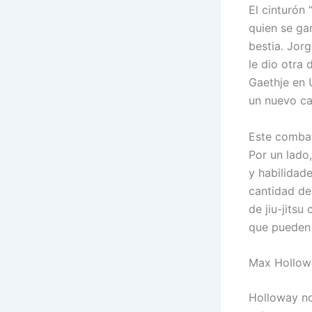
El cinturón 
quien se gan
bestia. Jor
le dio otra 
Gaethje en 
un nuevo cap
Este combat
Por un lado
y habilidad
cantidad de
de jiu-jitsu
que pueden 
Max Hollowa
Holloway no