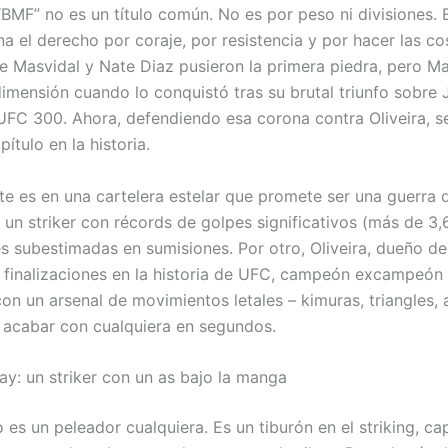
“BMF” no es un título común. No es por peso ni divisiones. 
a el derecho por coraje, por resistencia y por hacer las co
ge Masvidal y Nate Diaz pusieron la primera piedra, pero 
dimensión cuando lo conquistó tras su brutal triunfo sobre 
UFC 300. Ahora, defendiendo esa corona contra Oliveira, se
ítulo en la historia.
e es en una cartelera estelar que promete ser una guerra d
, un striker con récords de golpes significativos (más de 3
es subestimadas en sumisiones. Por otro, Oliveira, dueño d
 finalizaciones en la historia de UFC, campeón excampeón
 con un arsenal de movimientos letales – kimuras, triangles,
acabar con cualquiera en segundos.
y: un striker con un as bajo la manga
 es un peleador cualquiera. Es un tiburón en el striking, c