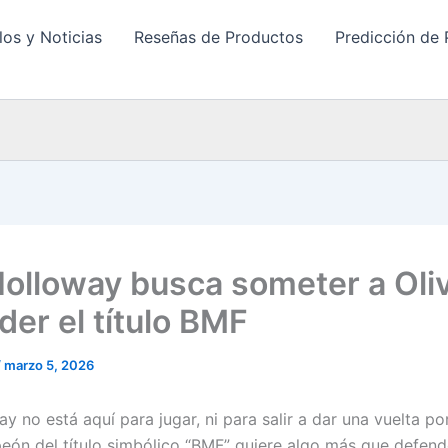
los y Noticias
Reseñas de Productos
Predicción de 
olloway busca someter a Oliv
der el título BMF
/
marzo 5, 2026
 no está aquí para jugar, ni para salir a dar una vuelta por 
eón del título simbólico “BMF” quiere algo más que defende