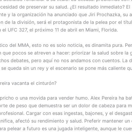
ecesidad de preservar su salud. ¿El resultado inmediato? El
te y la organización ha anunciado que Jiri Prochazka, su a
de la división, será el protagonista de la pelea por el títu
 el UFC 327, el próximo 11 de abril en Miami, Florida.
tico del MMA, esto no es solo noticia, es dinamita pura. Pe
 que pocos se atreven a hacer: priorizar la salud sobre la g
hos debates, pero aquí no nos andamos con cuentos. La di
se queda sin un rey y el escenario se pone más caliente q
reira vacanta el cinturón?
pricho o una movida para vender humo. Alex Pereira ha ba
orte de peso que demuestra ser un dolor de cabeza para 
rofesional. Cargar con esas ingestas, bajones, y el desgas
nifica, afectó su rendimiento y salud. Preferir mantener un
ra pelear a futuro es una jugada inteligente, aunque le cue