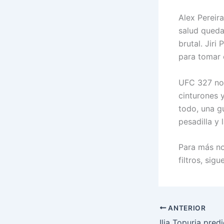
Alex Pereira
salud queda
brutal. Jir
para tomar 
UFC 327 no 
cinturones y
todo, una gu
pesadilla y 
Para más no
filtros, sig
ANTERIOR