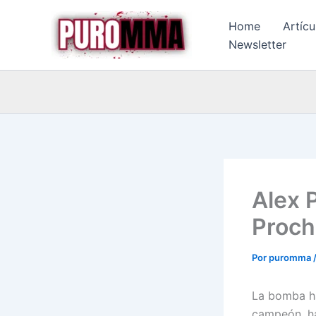
Ir
Home
Artícu
al
Newsletter
contenido
Alex P
Proch
Por
puromma
La bomba ha
campeón, ha