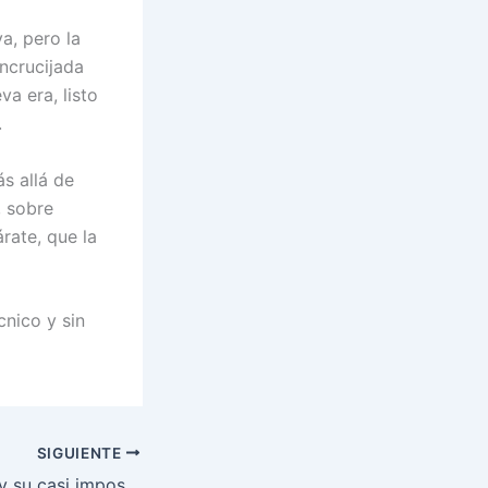
va, pero la
ncrucijada
a era, listo
.
s allá de
, sobre
rate, que la
nico y sin
SIGUIENTE
Conor McGregor y su casi imposible regreso a la Casa Blanca