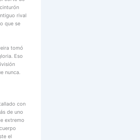
 cinturón
ntiguo rival
lo que se
reira tomó
loria. Eso
visión
ue nunca.
tallado con
más de uno
te extremo
 cuerpo
ste el