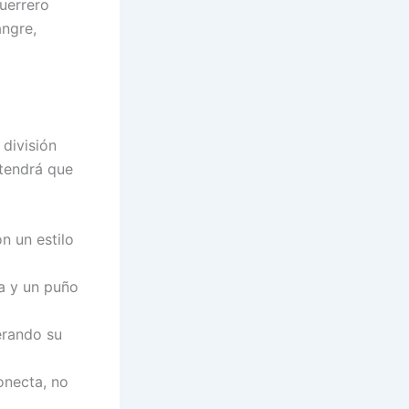
guerrero
angre,
 división
 tendrá que
n un estilo
a y un puño
erando su
onecta, no