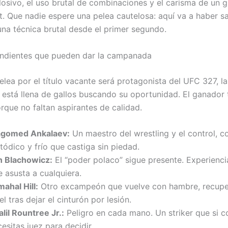
plosivo, el uso brutal de combinaciones y el carisma de un 
ht. Que nadie espere una pelea cautelosa: aquí va a haber s
una técnica brutal desde el primer segundo.
endientes que pueden dar la campanada
lea por el título vacante será protagonista del UFC 327, la
está llena de gallos buscando su oportunidad. El ganador
rque no faltan aspirantes de calidad.
gomed Ankalaev:
Un maestro del wrestling y el control, co
ódico y frío que castiga sin piedad.
n Blachowicz:
El “poder polaco” sigue presente. Experienci
 asusta a cualquiera.
ahal Hill:
Otro excampeón que vuelve con hambre, recup
el tras dejar el cinturón por lesión.
lil Rountree Jr.:
Peligro en cada mano. Un striker que si c
esitas juez para decidir.