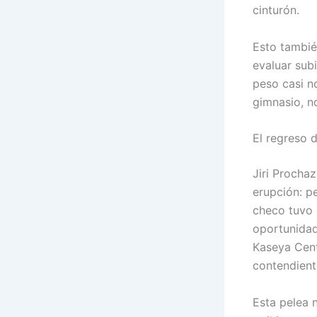
cinturón.
Esto tambié
evaluar subi
peso casi no
gimnasio, no
El regreso d
Jiri Procha
erupción: pe
checo tuvo q
oportunidad
Kaseya Cente
contendiente
Esta pelea 