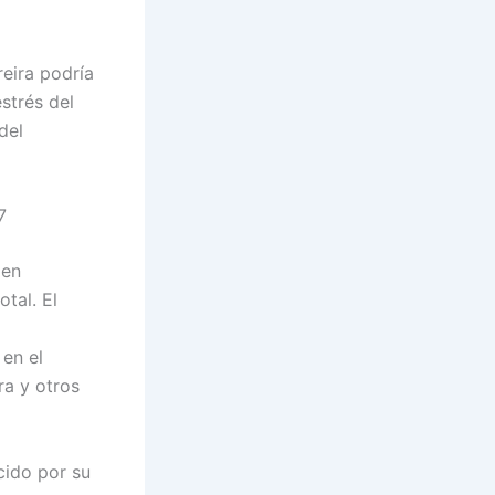
reira podría
strés del
del
7
 en
otal. El
 en el
ra y otros
cido por su