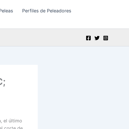
Peleas
Perfiles de Peleadores
C;
 el último
el corte de