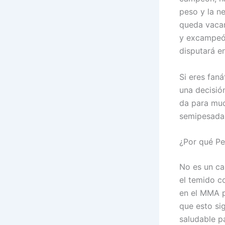
peso y la n
queda vacan
y excampeón 
disputará en
Si eres faná
una decisión
da para muc
semipesada 
¿Por qué Pe
No es un ca
el temido c
en el MMA p
que esto sig
saludable pa