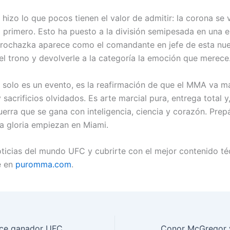
 hizo lo que pocos tienen el valor de admitir: la corona se 
 primero. Esto ha puesto a la división semipesada en una e
i Prochazka aparece como el comandante en jefe de esta nuev
el trono y devolverle a la categoría la emoción que merece
solo es un evento, es la reafirmación de que el MMA va má
 sacrificios olvidados. Es arte marcial pura, entrega total y
erra que se gana con inteligencia, ciencia y corazón. Prepá
la gloria empiezan en Miami.
ticias del mundo UFC y cubrirte con el mejor contenido téc
ue en
puromma.com
.
Ilia Topuria predice ganador UFC 326: Holloway vs Oliveira 2