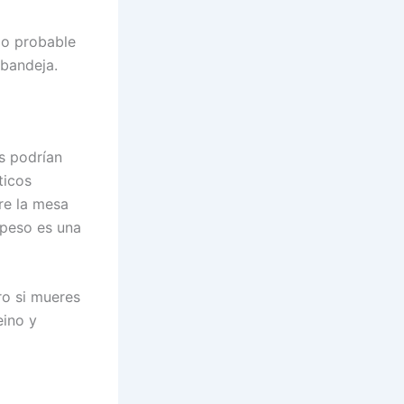
io probable
 bandeja.
es podrían
ticos
re la mesa
 peso es una
ro si mueres
eino y