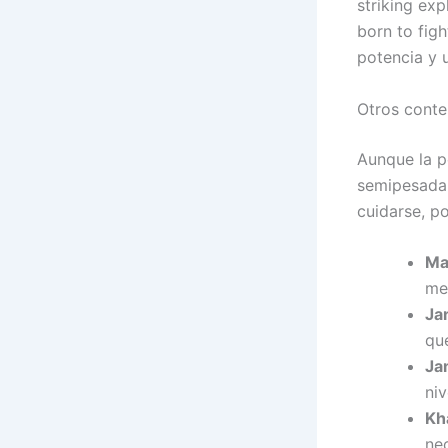
striking ex
born to fig
potencia y 
Otros cont
Aunque la pe
semipesada 
cuidarse, po
Ma
met
Ja
que
Jam
niv
Kha
nec