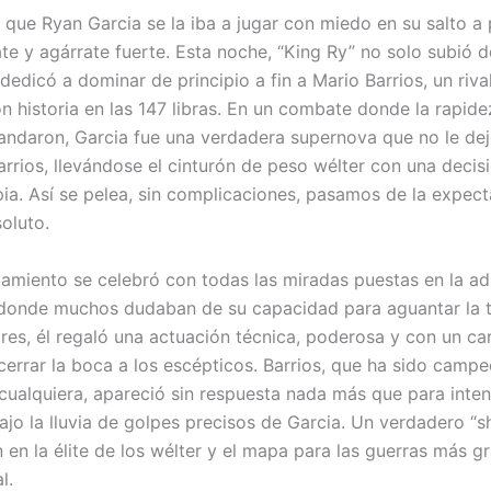
 que Ryan Garcia se la iba a jugar con miedo en su salto a 
te y agárrate fuerte. Esta noche, “King Ry” no solo subió d
dedicó a dominar de principio a fin a Mario Barrios, un riva
n historia en las 147 libras. En un combate donde la rapide
andaron, Garcia fue una verdadera supernova que no le dejó
arrios, llevándose el cinturón de peso wélter con una deci
pia. Así se pelea, sin complicaciones, pasamos de la expect
oluto.
tamiento se celebró con todas las miradas puestas en la a
 donde muchos dudaban de su capacidad para aguantar la ta
es, él regaló una actuación técnica, poderosa y con un ca
 cerrar la boca a los escépticos. Barrios, que ha sido camp
cualquiera, apareció sin respuesta nada más que para inten
ajo la lluvia de golpes precisos de Garcia. Un verdadero “s
 en la élite de los wélter y el mapa para las guerras más g
l.