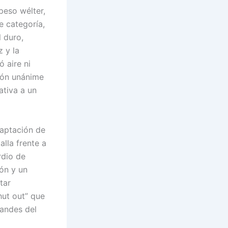
peso wélter,
e categoría,
l duro,
z y la
 aire ni
sión unánime
ativa a un
daptación de
lla frente a
rdio de
eón y un
tar
hut out” que
randes del