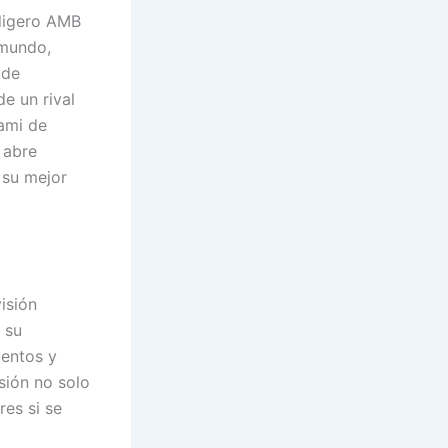
ligero AMB
 mundo,
 de
e un rival
nami de
 abre
 su mejor
visión
 su
lentos y
sión no solo
res si se