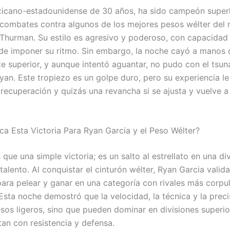
xicano-estadounidense de 30 años, ha sido campeón super
 combates contra algunos de los mejores pesos wélter del
Thurman. Su estilo es agresivo y poderoso, con capacidad
de imponer su ritmo. Sin embargo, la noche cayó a manos d
e superior, y aunque intentó aguantar, no pudo con el tsu
yan. Este tropiezo es un golpe duro, pero su experiencia le
 recuperación y quizás una revancha si se ajusta y vuelve a
ica Esta Victoria Para Ryan Garcia y el Peso Wélter?
que una simple victoria; es un salto al estrellato en una di
alento. Al conquistar el cinturón wélter, Ryan Garcia valida
ara pelear y ganar en una categoría con rivales más corpu
Esta noche demostró que la velocidad, la técnica y la preci
esos ligeros, sino que pueden dominar en divisiones superio
n con resistencia y defensa.