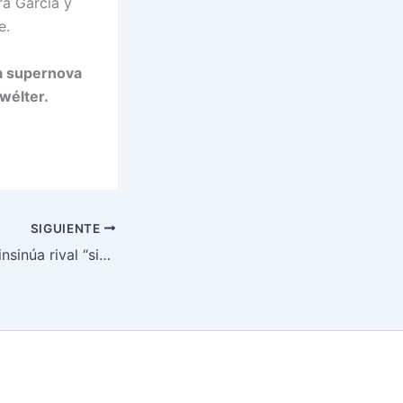
ara Garcia y
e.
na supernova
wélter.
SIGUIENTE
Conor McGregor insinúa rival “sin nombre” para su regreso UFC