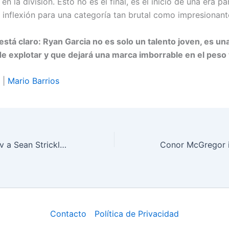
en la división. Esto no es el final, es el inicio de una era p
 inflexión para una categoría tan brutal como impresionant
está claro: Ryan Garcia no es solo un talento joven, es u
e explotar y que dejará una marca imborrable en el peso 
|
Mario Barrios
Khamzat Chimaev a Sean Strickland: “Cálmate” tras UFC Houston
Contacto
Política de Privacidad