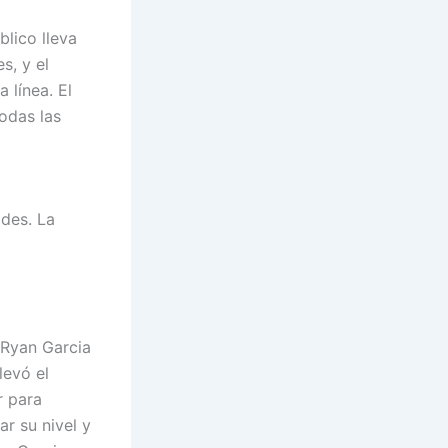
blico lleva
s, y el
 línea. El
odas las
ades. La
 Ryan Garcia
levó el
r para
r su nivel y