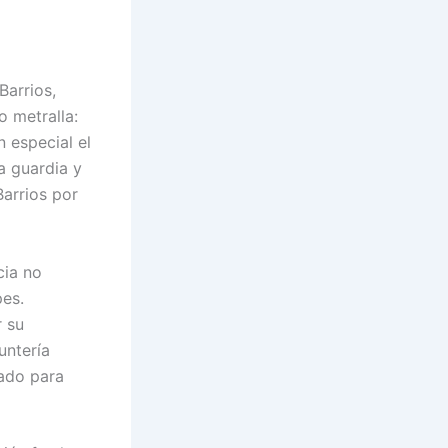
Barrios,
o metralla:
 especial el
a guardia y
Barrios por
cia no
pes.
r su
untería
ado para