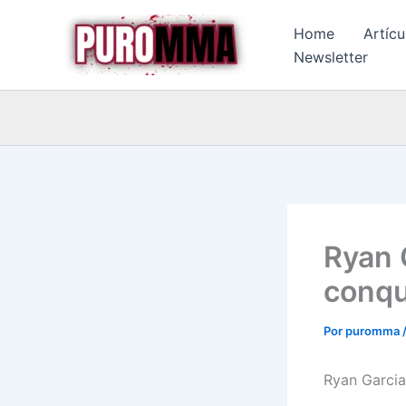
Ir
Home
Artícu
al
Newsletter
contenido
Ryan 
conqui
Por
puromma
Ryan Garci