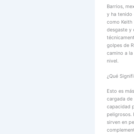
Barrios, me
y ha tenido
como Keith 
desgaste y 
técnicament
golpes de R
camino a la
nivel.
¿Qué Signif
Esto es más 
cargada de t
capacidad p
peligrosos. 
sirven en p
complementa