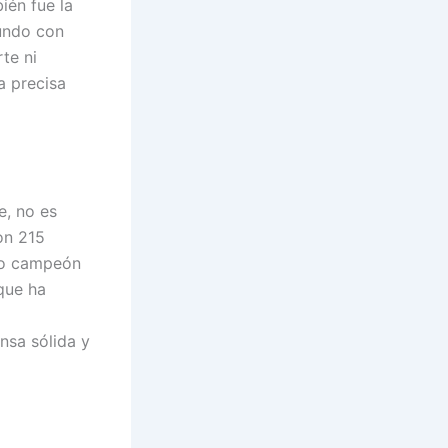
ién fue la
fundo con
te ni
a precisa
e, no es
on 215
ido campeón
que ha
nsa sólida y