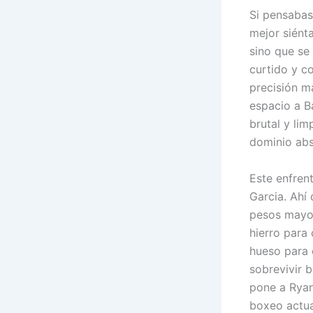
Si pensabas
mejor siénta
sino que se 
curtido y co
precisión m
espacio a B
brutal y lim
dominio abs
Este enfren
Garcia. Ahí
pesos mayor
hierro para
hueso para 
sobrevivir b
pone a Ryan
boxeo actua