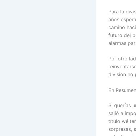
Para la divi
años espera
camino hacia
futuro del 
alarmas par
Por otro lad
reinventars
división no
En Resume
Si querías 
salió a impo
título wélt
sorpresas, 