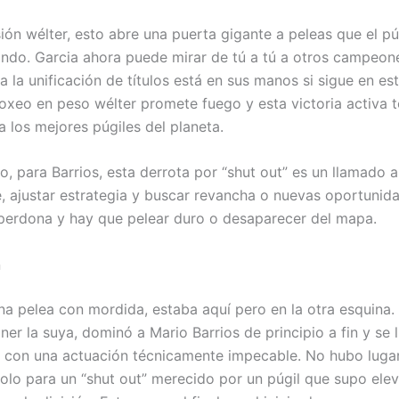
sión wélter, esto abre una puerta gigante a peleas que el pú
ndo. Garcia ahora puede mirar de tú a tú a otros campeone
 la unificación de títulos está en sus manos si sigue en esta
boxeo en peso wélter promete fuego y esta victoria activa t
a los mejores púgiles del planeta.
o, para Barrios, esta derrota por “shut out” es un llamado a
e, ajustar estrategia y buscar revancha o nuevas oportunid
 perdona y hay que pelear duro o desaparecer del mapa.
n
una pelea con mordida, estaba aquí pero en la otra esquina.
ner la suya, dominó a Mario Barrios de principio a fin y se l
er con una actuación técnicamente impecable. No hubo luga
solo para un “shut out” merecido por un púgil que supo eleva