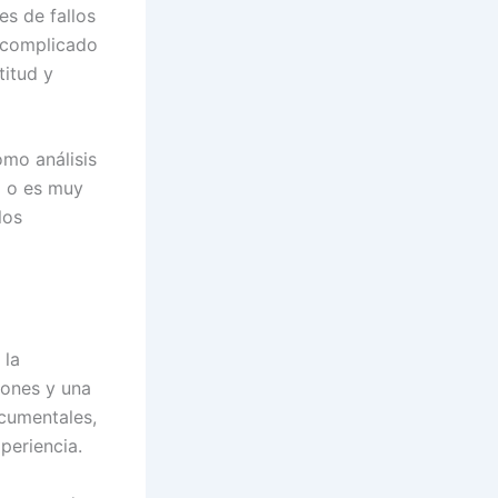
es de fallos
n complicado
titud y
omo análisis
a o es muy
los
 la
iones y una
cumentales,
periencia.