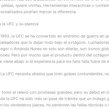
 peleas, quiere vivirlas. Herramientas interactivas o conten
rsonalizados podrían marcar la diferencia.
a la UFC y su esencia
1993, la UFC se ha convertido en sinónimo de guerra en jau
 peleadores que lo dejan todo bajo el octágono. Luchador
gor o Amanda Nunes no solo son atletas, son íconos glob
llones. Pero por mucho que el producto dentro del octágon
e viene abajo si la experiencia para los fans falla fuera de é
 La UFC necesita aliados que tiren golpes contundentes, n
tomó el relevo con promesas grandes, pero su debut en l
 de la UFC ha sido más un pase de trámite que un órdago 
n los verdaderos jueces, no perdonan las fallas técnicas o l