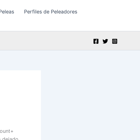
Peleas
Perfiles de Peleadores
mount+
a dejado