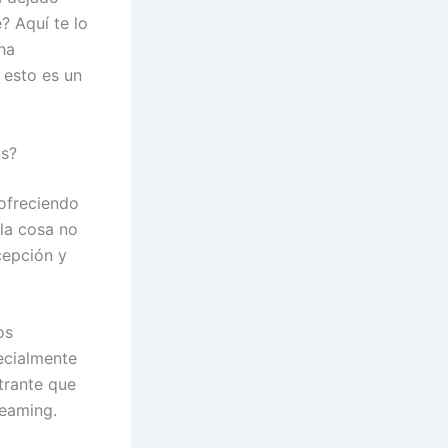
? Aquí te lo
ha
 esto es un
os?
 ofreciendo
 la cosa no
cepción y
os
ecialmente
trante que
reaming.