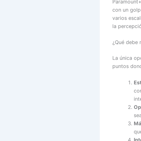
Paramount+ 
con un golpe
varios esca
la percepci
¿Qué debe m
La única opc
puntos dond
Es
co
int
Opt
sea
Má
que
Int