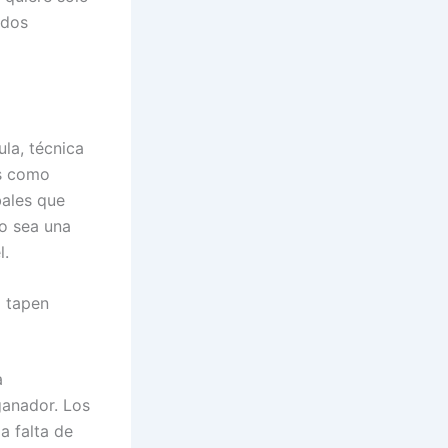
idos
la, técnica
es como
ales que
o sea una
l.
o tapen
a
ganador. Los
a falta de