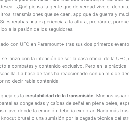
esear. ¿Qué piensa la gente que de verdad vive el deporte
filtros: transmisiones que se caen, app que da guerra y muc
 Si esperabas una experiencia a la altura, prepárate, porque
ico a la pasión de los seguidores.
sado con UFC en Paramount+ tras sus dos primeros event
se lanzó con la intención de ser la casa oficial de la UFC,
cto a combates y contenido exclusivo. Pero en la práctica,
 sencilla. La base de fans ha reaccionado con un mix de de
or no decir rabia contenida.
 queja es la
inestabilidad de la transmisión
. Muchos usuari
pantallas congeladas y caídas de señal en plena pelea, esp
 clave donde la emoción debería explotar. Nada más frus
 knocut brutal o una sumisión por la cagada técnica del st