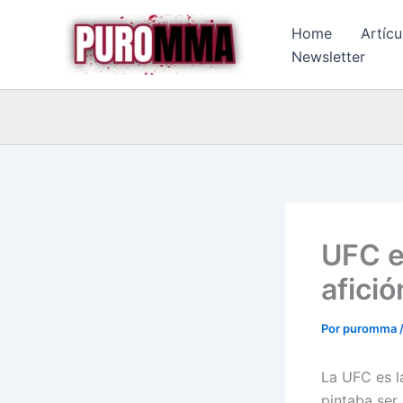
Ir
Home
Artícu
al
Newsletter
contenido
UFC e
afició
Por
puromma
La UFC es 
pintaba ser 