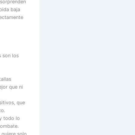
e sorprenden
ibida baja
rectamente
s son los
tallas
jor que ni
itivos, que
co.
y todo lo
 combate.
 quiere solo