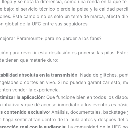
llega y se nota la diferencia, como una ronda en la que t
 bajo: el servicio técnico pierde la pelea y la calidad perc
lones. Este cambio no es solo un tema de marca, afecta di
ón global de la UFC entre sus seguidores.
ejorar Paramount+ para no perder a los fans?
ión para revertir esta desilusión es ponerse las pilas. Esto
e tienen que meterle duro:
tabilidad absoluta en la transmisión
: Nada de glitches, pan
ngeladas o cortes en vivo. Si no pueden garantizar esto, me
enten vender la experiencia.
imizar la aplicación
: Que funcione bien en todos los dispos
 intuitiva y que dé acceso inmediato a los eventos es bási
s contenido exclusivo
: Análisis, documentales, backstage 
 haga sentir al fan dentro de la jaula antes y después del
eracción real con la audiencia
: La comunidad de la UFC no