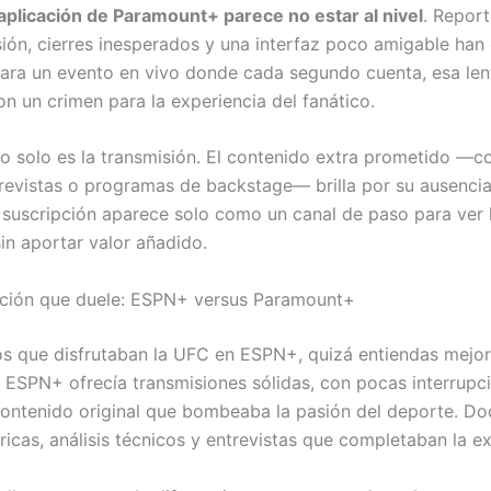
aplicación de Paramount+ parece no estar al nivel
. Report
sesión, cierres inesperados y una interfaz poco amigable ha
Para un evento en vivo donde cada segundo cuenta, esa len
on un crimen para la experiencia del fanático.
no solo es la transmisión. El contenido extra prometido —c
trevistas o programas de backstage— brilla por su ausenci
a suscripción aparece solo como un canal de paso para ver 
in aportar valor añadido.
ción que duele: ESPN+ versus Paramount+
los que disfrutaban la UFC en ESPN+, quizá entiendas mejor
. ESPN+ ofrecía transmisiones sólidas, con pocas interrupc
contenido original que bombeaba la pasión del deporte. Do
ricas, análisis técnicos y entrevistas que completaban la ex