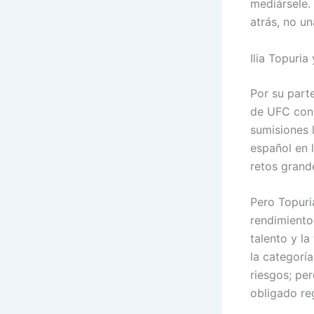
mediársele.
atrás, no u
Ilia Topuri
Por su part
de UFC con 
sumisiones 
español en l
retos grand
Pero Topuri
rendimiento
talento y la
la categorí
riesgos; pe
obligado re