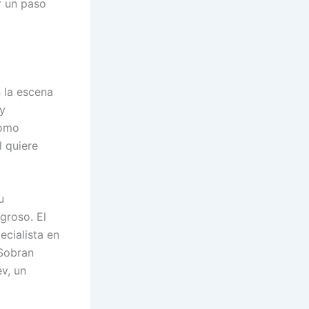
r un paso
n la escena
 y
como
l quiere
u
groso. El
ecialista en
 Sobran
v, un