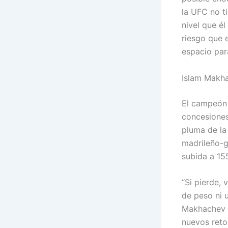
la UFC no ti
nivel que él
riesgo que e
espacio para
Islam Makha
El campeón 
concesiones
pluma de la
madrileño-g
subida a 155
“Si pierde, 
de peso ni 
Makhachev s
nuevos retos