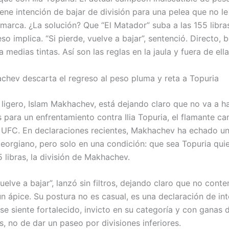
ene intención de bajar de división para una pelea que no le 
 marca. ¿La solución? Que “El Matador” suba a las 155 libra
so implica. “Si pierde, vuelve a bajar”, sentenció. Directo, b
 medias tintas. Así son las reglas en la jaula y fuera de ella
chev descarta el regreso al peso pluma y reta a Topuria
ligero, Islam Makhachev, está dejando claro que no va a h
 para un enfrentamiento contra Ilia Topuria, el flamante 
 UFC. En declaraciones recientes, Makhachev ha echado u
eorgiano, pero solo en una condición: que sea Topuria qui
 libras, la división de Makhachev.
vuelve a bajar”, lanzó sin filtros, dejando claro que no cont
un ápice. Su postura no es casual, es una declaración de in
e siente fortalecido, invicto en su categoría y con ganas d
, no de dar un paseo por divisiones inferiores.