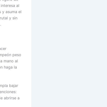
interesa al
s y asuma el
rutal y sin
.
acer
campeón peso
na mano al
en haga la
empla bajar
tenciones:
e abrirse a