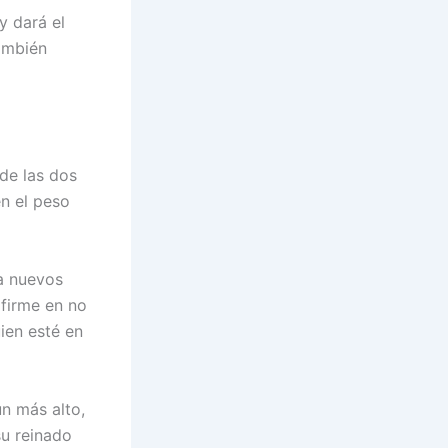
y dará el
también
de las dos
en el peso
 a nuevos
 firme en no
ien esté en
n más alto,
su reinado