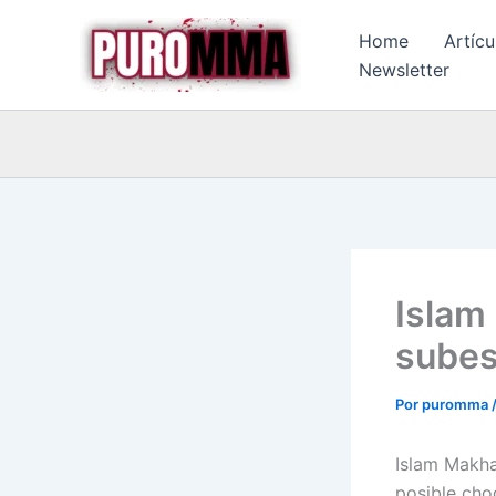
Ir
Home
Artícu
al
Newsletter
contenido
Islam
subes
Por
puromma
Islam Makha
posible cho