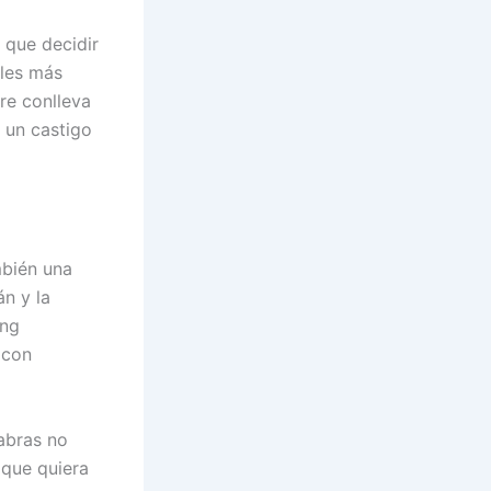
á que decidir
ales más
re conlleva
a un castigo
mbién una
n y la
ing
 con
abras no
 que quiera