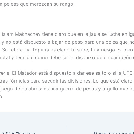
on peleas que merezcan su rango.
 Islam Makhachev tiene claro que en la jaula se lucha en i
 y no está dispuesto a bajar de peso para una pelea que no
 Su reto a Ilia Topuria es claro: tú sube, tú arriesga. Si pier
 Brutal y técnico, como debe ser el discurso de un campeón
er si El Matador está dispuesto a dar ese salto o si la UFC
ras fórmulas para sacudir las divisiones. Lo que está claro
 juego de palabras: es una guerra de pesos y orgullo que no
o.
Babolat Viper J.L 3.0: A “Naranja Mecánica” do Padel 2026