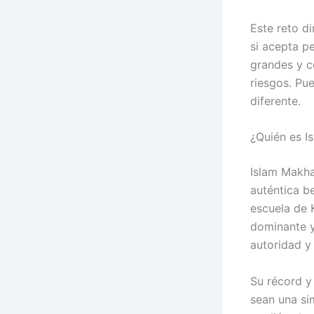
Este reto di
si acepta p
grandes y c
riesgos. Pu
diferente.
¿Quién es I
Islam Makha
auténtica b
escuela de 
dominante y
autoridad y
Su récord y
sean una si