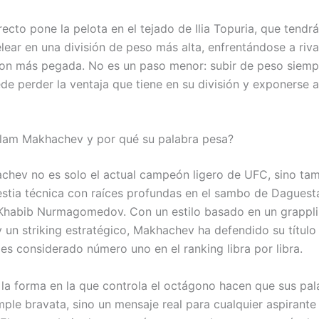
recto pone la pelota en el tejado de Ilia Topuria, que tendr
elear en una división de peso más alta, enfrentándose a riv
on más pegada. No es un paso menor: subir de peso siemp
ede perder la ventaja que tiene en su división y exponerse 
slam Makhachev y por qué su palabra pesa?
chev no es solo el actual campeón ligero de UFC, sino ta
estia técnica con raíces profundas en el sambo de Daguestá
Khabib Nurmagomedov. Con un estilo basado en un grappl
 un striking estratégico, Makhachev ha defendido su título
 es considerado número uno en el ranking libra por libra.
 la forma en la que controla el octágono hacen que sus pal
mple bravata, sino un mensaje real para cualquier aspirante