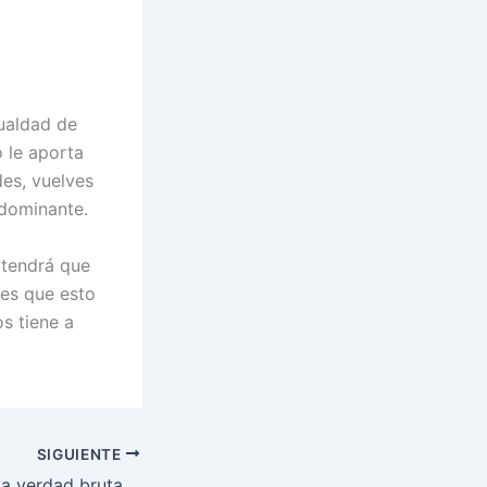
gualdad de
 le aporta
des, vuelves
 dominante.
 tendrá que
 es que esto
s tiene a
SIGUIENTE
Daniel Cormier y la verdad brutal sobre su rivalidad con Jon Jones