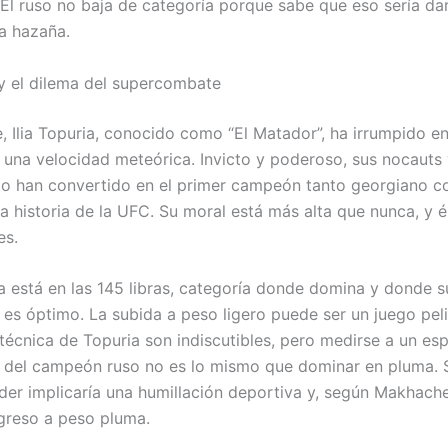
 El ruso no baja de categoría porque sabe que eso sería da
na hazaña.
a y el dilema del supercombate
e, Ilia Topuria, conocido como “El Matador”, ha irrumpido e
una velocidad meteórica. Invicto y poderoso, sus nocauts
lo han convertido en el primer campeón tanto georgiano 
a historia de la UFC. Su moral está más alta que nunca, y é
es.
a está en las 145 libras, categoría donde domina y donde s
 es óptimo. La subida a peso ligero puede ser un juego peli
 técnica de Topuria son indiscutibles, pero medirse a un esp
a del campeón ruso no es lo mismo que dominar en pluma.
rder implicaría una humillación deportiva y, según Makhache
greso a peso pluma.