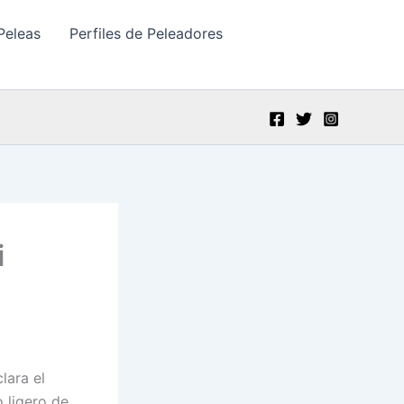
Peleas
Perfiles de Peleadores
i
lara el
o ligero de