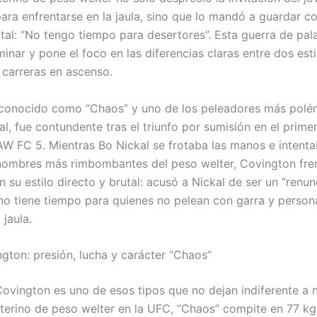
ara enfrentarse en la jaula, sino que lo mandó a guardar c
tal: “No tengo tiempo para desertores”. Esta guerra de pal
minar y pone el foco en las diferencias claras entre dos esti
 carreras en ascenso.
conocido como “Chaos” y uno de los peleadores más polé
, fue contundente tras el triunfo por sumisión en el primer
AW FC 5. Mientras Bo Nickal se frotaba las manos e intenta
nombres más rimbombantes del peso welter, Covington fre
on su estilo directo y brutal: acusó a Nickal de ser un “renu
no tiene tiempo para quienes no pelean con garra y person
 jaula.
gton: presión, lucha y carácter “Chaos”
ovington es uno de esos tipos que no dejan indiferente a n
erino de peso welter en la UFC, “Chaos” compite en 77 kg