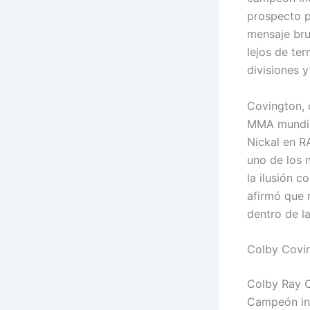
prospecto p
mensaje bru
lejos de ter
divisiones y
Covington, 
MMA mundial
Nickal en R
uno de los 
la ilusión c
afirmó que 
dentro de la
Colby Covin
Colby Ray C
Campeón int