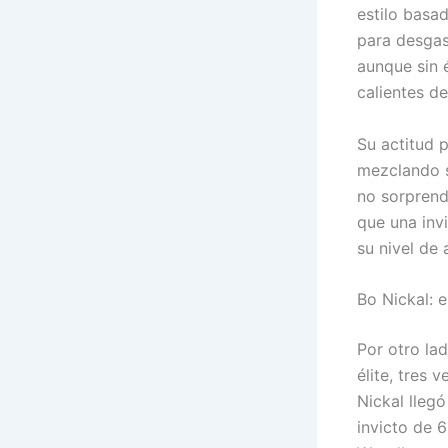
estilo basa
para desgast
aunque sin 
calientes de
Su actitud 
mezclando s
no sorprend
que una invi
su nivel de 
Bo Nickal: 
Por otro la
élite, tres
Nickal lleg
invicto de 