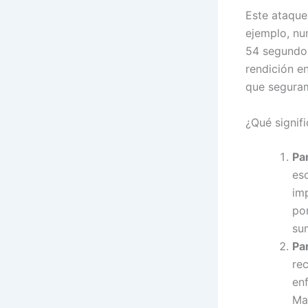
Este ataque
ejemplo, nu
54 segundos
rendición e
que seguram
¿Qué signif
Pa
es
im
po
su
Pa
re
en
Man