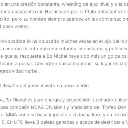
do en una presión constante, wrestling de alto nivel y una 
ar a cualquier rival. Ha luchado por el título principal tres
éxito, pero su nombre siempre aparece en las conversacio
l peso welter.
provocadora lo ha colocado muchas veces en el ojo del hur
u enorme talento con comentarios incendiarios y polémico
e que su respuesta a Bo Nickal haya sido más un golpe ps
tación a pelear. Covington busca mantener su lugar en la él
agresividad verbal.
el desafío del joven invicto en peso medio
do, Bo Nickal es pura energía y proyección. Luchador univer
 veces campeón NCAA Division I y medallista del Trofeo Dan
ó al MMA con una base impecable en lucha libre y un récord
6-0. En UFC lleva 3 peleas ganadas y acaba de destripar a 