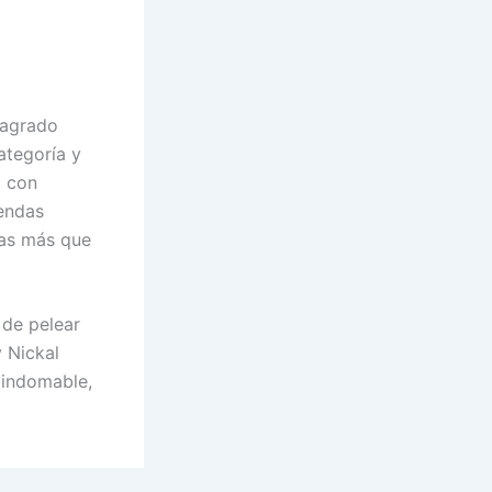
nsagrado
ategoría y
a con
endas
ras más que
 de pelear
y Nickal
 indomable,