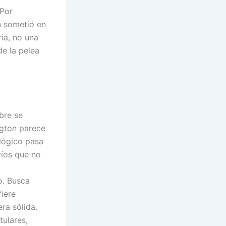
 Por
n sometió en
ria, no una
de la pelea
bre se
ngton parece
 lógico pasa
víos que no
o. Busca
fiere
ra sólida.
tulares,