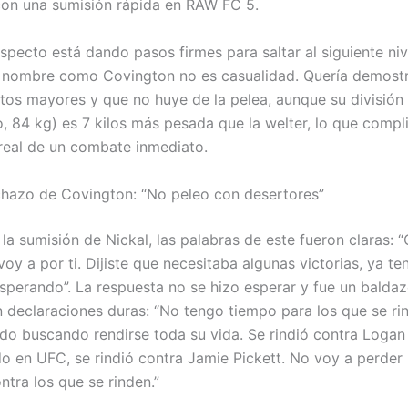
on una sumisión rápida en RAW FC 5.
specto está dando pasos firmes para saltar al siguiente nivel
 nombre como Covington no es casualidad. Quería demostr
etos mayores y que no huye de la pelea, aunque su división 
, 84 kg) es 7 kilos más pesada que la welter, lo que compli
 real de un combate inmediato.
echazo de Covington: “No peleo con desertores”
la sumisión de Nickal, las palabras de este fueron claras: 
oy a por ti. Dijiste que necesitaba algunas victorias, ya t
esperando”. La respuesta no se hizo esperar y fue un balda
n declaraciones duras: “No tengo tiempo para los que se ri
ado buscando rendirse toda su vida. Se rindió contra Logan 
do en UFC, se rindió contra Jamie Pickett. No voy a perder
ntra los que se rinden.”