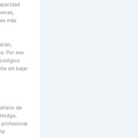
capacidad
 veces,
nes más
acán,
s. Por eso
icológico
ite sin bajar
sitario de
 Hodge,
 profesional
Val