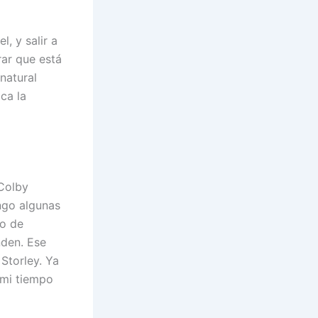
, y salir a
ar que está
natural
ca la
“Colby
engo algunas
zo de
nden. Ese
Storley. Ya
 mi tiempo