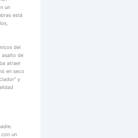
on un
abras está
los,
micos del
 asalto de
ba atraer
nó en seco
nciador” y
alidad
adie.
 con un