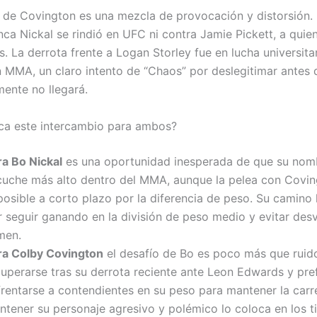
 de Covington es una mezcla de provocación y distorsión.
nca Nickal se rindió en UFC ni contra Jamie Pickett, a quie
. La derrota frente a Logan Storley fue en lucha universita
n MMA, un claro intento de “Chaos” por deslegitimar antes 
ente no llegará.
ica este intercambio para ambos?
ra Bo Nickal
es una oportunidad inesperada de que su nom
cuche más alto dentro del MMA, aunque la pelea con Covi
posible a corto plazo por la diferencia de peso. Su camino
r seguir ganando en la división de peso medio y evitar des
men.
ra Colby Covington
el desafío de Bo es poco más que ruid
cuperarse tras su derrota reciente ante Leon Edwards y pre
frentarse a contendientes en su peso para mantener la carre
tener su personaje agresivo y polémico lo coloca en los ti