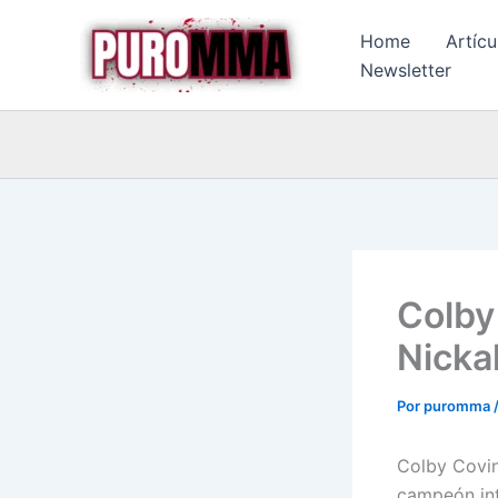
Ir
Home
Artícu
al
Newsletter
contenido
Colby
Nicka
Por
puromma
Colby Covin
campeón int