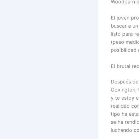
Woodburn c
El joven pro
buscar a un
listo para r
(peso medio
posibilidad
El brutal r
Después de 
Covington, v
y te estoy 
realidad co
tipo ha est
se ha rendi
luchando co