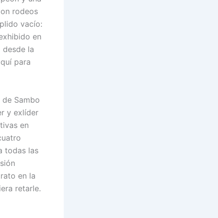
con rodeos
plido vacío:
exhibido en
o desde la
quí para
ro de Sambo
 y exlíder
tivas en
cuatro
a todas las
isión
rato en la
era retarle.