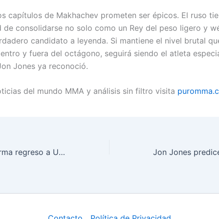
s capítulos de Makhachev prometen ser épicos. El ruso tie
 de consolidarse no solo como un Rey del peso ligero y wél
dadero candidato a leyenda. Si mantiene el nivel brutal qu
ntro y fuera del octágono, seguirá siendo el atleta especia
on Jones ya reconoció.
icias del mundo MMA y análisis sin filtro visita
puromma.
Ilia Topuria confirma regreso a UFC para el primer trimestre 2026
Contacto
Política de Privacidad