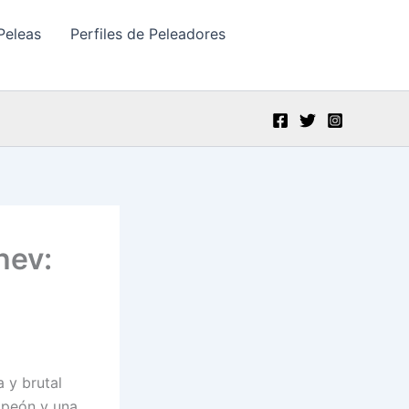
Peleas
Perfiles de Peleadores
hev:
 y brutal
mpeón y una