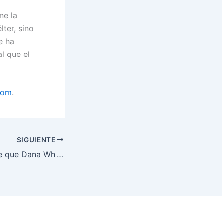
ne la
ter, sino
e ha
l que el
com
.
SIGUIENTE
Jon Jones predice que Dana White frenará superfight UFC con Pereira