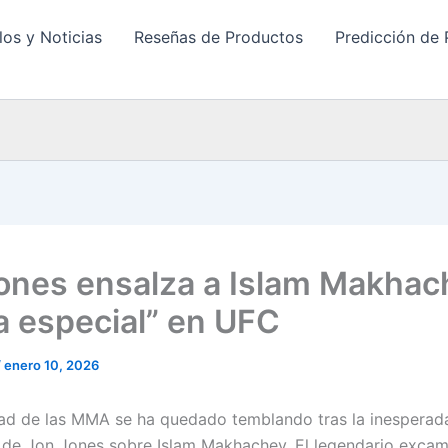
los y Noticias
Reseñas de Productos
Predicción de 
ones ensalza a Islam Makhac
ta especial” en UFC
/
enero 10, 2026
d de las MMA se ha quedado temblando tras la inesperada
 de Jon Jones sobre Islam Makhachev. El legendario exca