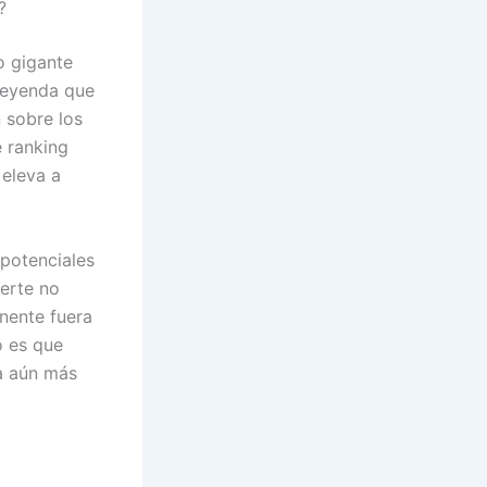
?
o gigante
 leyenda que
 sobre los
 ranking
 eleva a
 potenciales
erte no
onente fuera
o es que
ea aún más