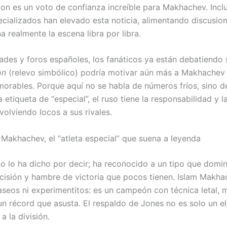
Jon es un voto de confianza increíble para Makhachev. Incl
cializados han elevado esta noticia, alimentando discusio
 realmente la escena libra por libra.
des y foros españoles, los fanáticos ya están debatiendo s
on
(relevo simbólico) podría motivar aún más a Makhachev
orables. Porque aquí no se habla de números fríos, sino 
a etiqueta de “especial”, el ruso tiene la responsabilidad y 
volviendo locos a sus rivales.
 Makhachev, el “atleta especial” que suena a leyenda
o lo ha dicho por decir; ha reconocido a un tipo que domina
cisión y hambre de victoria que pocos tienen. Islam Makh
aseos ni experimentitos: es un campeón con técnica letal, 
un récord que asusta. El respaldo de Jones no es solo un el
a la división.