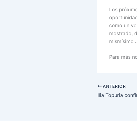
Los próximo
oportunidad
como un ver
mostrado, de
mismísimo J
Para más not
ANTERIOR