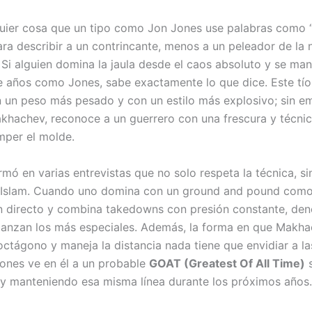
uier cosa que un tipo como Jon Jones use palabras como 
ara describir a un contrincante, menos a un peleador de la
 Si alguien domina la jaula desde el caos absoluto y se man
te años como Jones, sabe exactamente lo que dice. Este tío
un peso más pesado y con un estilo más explosivo; sin e
khachev, reconoce a un guerrero con una frescura y técni
per el molde.
mó en varias entrevistas que no solo respeta la técnica, si
 Islam. Cuando uno domina con un ground and pound como
n directo y combina takedowns con presión constante, deno
canzan los más especiales. Además, la forma en que Makh
octágono y maneja la distancia nada tiene que envidiar a la
ones ve en él a un probable
GOAT (Greatest Of All Time)
s
y manteniendo esa misma línea durante los próximos años.