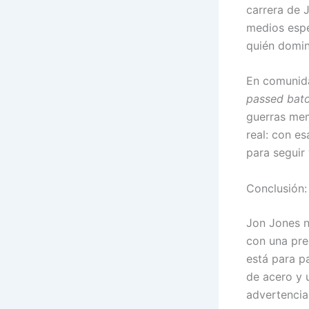
carrera de 
medios espe
quién domina
En comunida
passed bat
guerras mem
real: con es
para seguir 
Conclusión:
Jon Jones n
con una pre
está para p
de acero y 
advertencia 