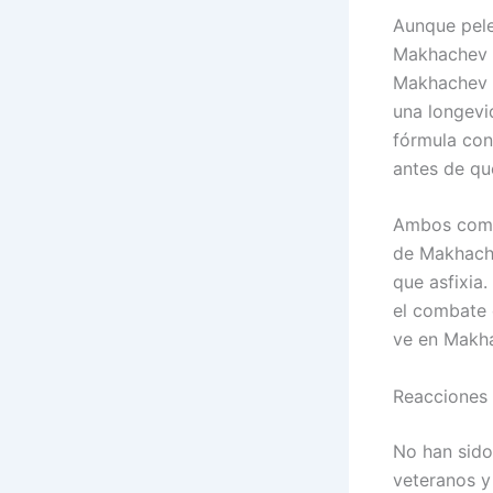
Aunque pele
Makhachev e
Makhachev e
una longev
fórmula con
antes de que
Ambos compa
de Makhache
que asfixia
el combate 
ve en Makha
Reacciones 
No han sido
veteranos y