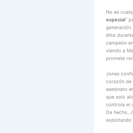
No es cualq
especial
” p
generación.
élite duran
campeón en 
viendo a Ma
promete rom
Jones confir
corazón de
asesinato e
que solo al
controla el 
De hecho, J
explotando 