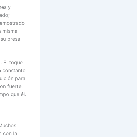
nes y
ado;
 demostrado
a misma
 su presa
. El toque
n constante
uición para
on fuerte:
mpo que él.
 Muchos
n con la