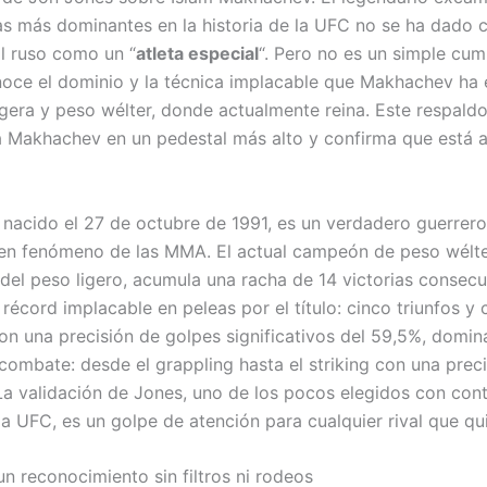
ras más dominantes en la historia de la UFC no se ha dado 
 al ruso como un “
atleta especial
“. Pero no es un simple cum
oce el dominio y la técnica implacable que Makhachev ha 
ligera y peso wélter, donde actualmente reina. Este respald
 Makhachev en un pedestal más alto y confirma que está a
nacido el 27 de octubre de 1991, es un verdadero guerre
en fenómeno de las MMA. El actual campeón de peso wélter
 del peso ligero, acumula una racha de 14 victorias consecu
écord implacable en peleas por el título: cinco triunfos y 
on una precisión de golpes significativos del 59,5%, domin
 combate: desde el grappling hasta el striking con una prec
 La validación de Jones, uno de los pocos elegidos con cont
a UFC, es un golpe de atención para cualquier rival que qui
n reconocimiento sin filtros ni rodeos