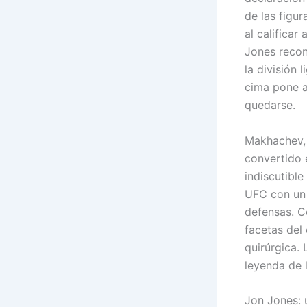
de las figu
al calificar
Jones recon
la división 
cima pone a
quedarse.
Makhachev, 
convertido 
indiscutible
UFC con un r
defensas. C
facetas del
quirúrgica.
leyenda de l
Jon Jones: u