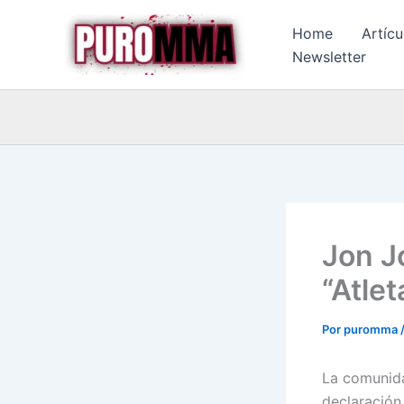
Ir
Home
Artícu
al
Newsletter
contenido
Jon J
“Atle
Por
puromma
La comunida
declaración