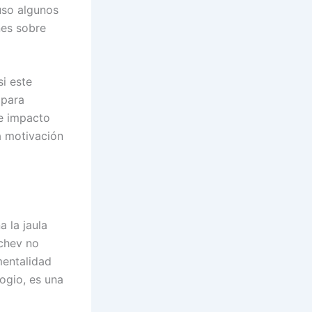
uso algunos
nes sobre
i este
 para
de impacto
la motivación
 la jaula
achev no
mentalidad
ogio, es una