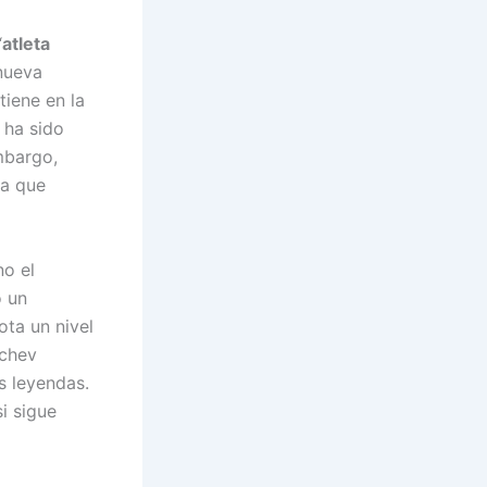
“
atleta
 nueva
tiene en la
 ha sido
mbargo,
ca que
no el
 un
ta un nivel
achev
s leyendas.
i sigue