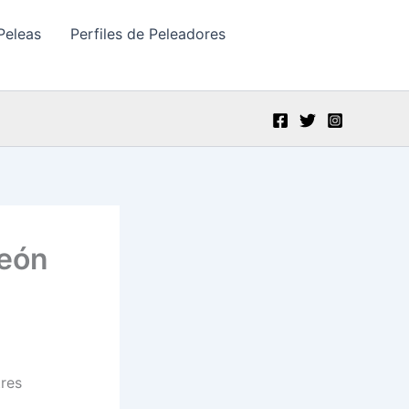
Peleas
Perfiles de Peleadores
peón
tres