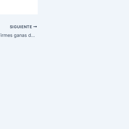
SIGUIENTE
Israel Adesanya: Firmes ganas de recuperar el título UFC peso medio