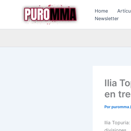
Ir
Home
Artícu
al
Newsletter
contenido
Ilia 
en tr
Por
puromma
Ilia Topuria
divisiones