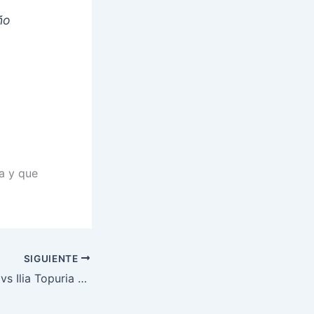
ño
ra y que
SIGUIENTE
Arman Tsarukyan vs Ilia Topuria en enero: desafío sin espera