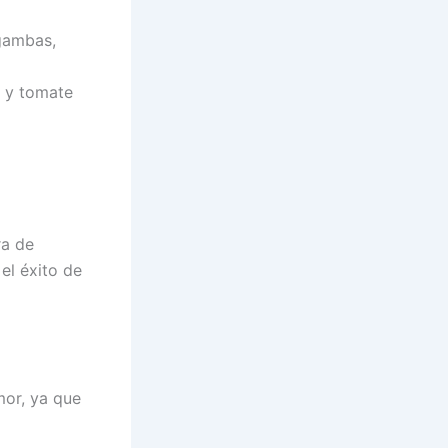
 gambas,
o y tomate
ra de
el éxito de
mor, ya que