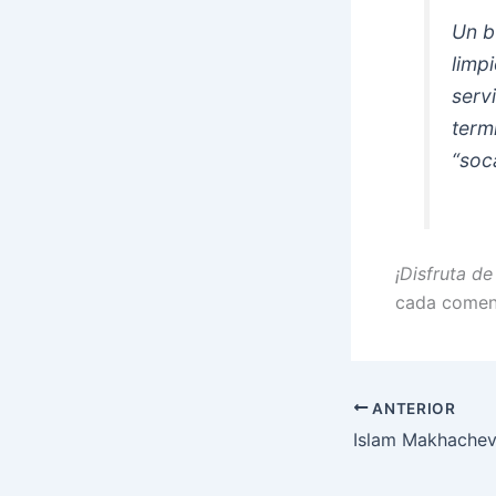
Un b
limp
serv
term
“soc
¡Disfruta de
cada comensa
ANTERIOR