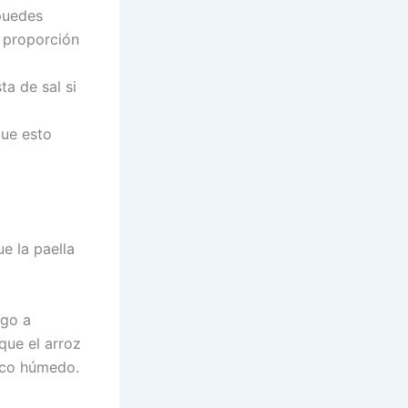
(puedes
a proporción
ta de sal si
que esto
e la paella
ego a
que el arroz
poco húmedo.