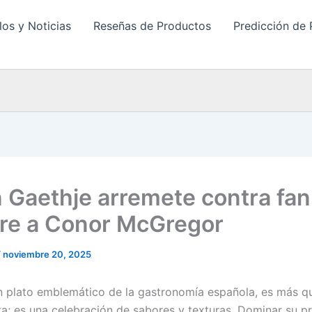
los y Noticias
Reseñas de Productos
Predicción de 
n Gaethje arremete contra fa
ere a Conor McGregor
/
noviembre 20, 2025
un plato emblemático de la gastronomía española, es más q
ta; es una celebración de sabores y texturas. Dominar su p