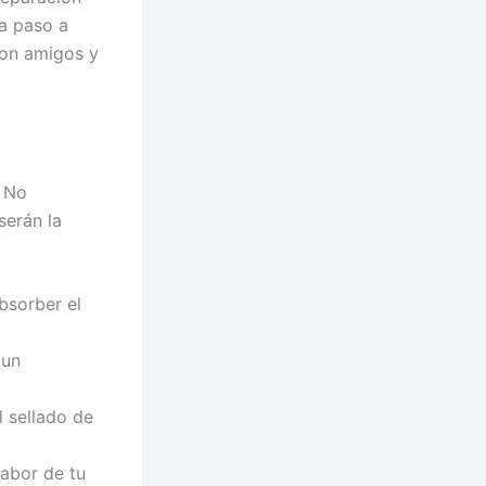
ía paso a
con amigos y
. No
serán la
bsorber el
 un
l sellado de
sabor de tu