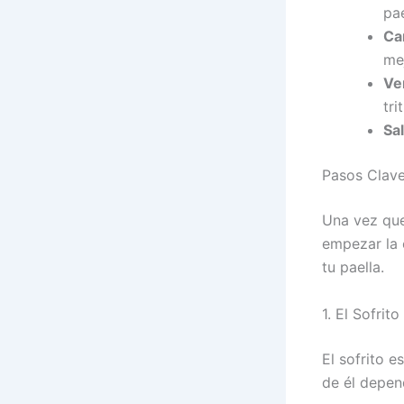
pae
Ca
mej
Ve
tr
Sa
Pasos Clave
Una vez que
empezar la 
tu paella.
1. El Sofrit
El sofrito e
de él depend