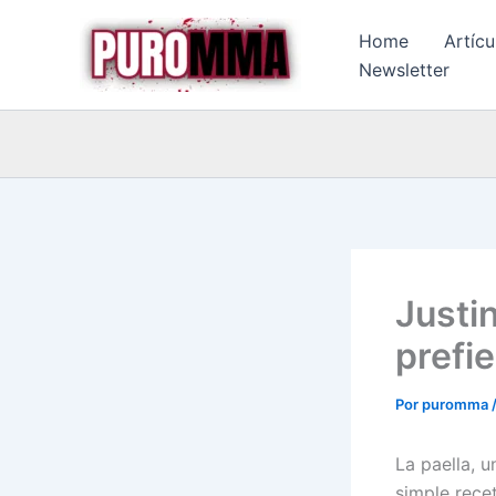
Ir
Home
Artícu
al
Newsletter
contenido
Justi
prefi
Por
puromma
La paella, 
simple rece