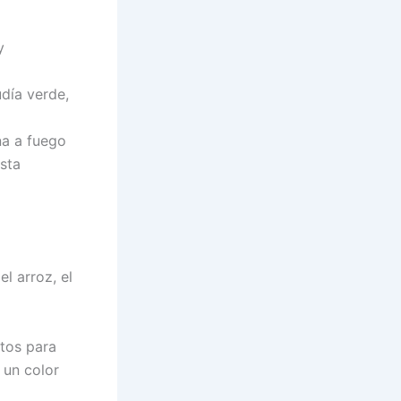
y
día verde,
na a fuego
sta
l arroz, el
utos para
 un color