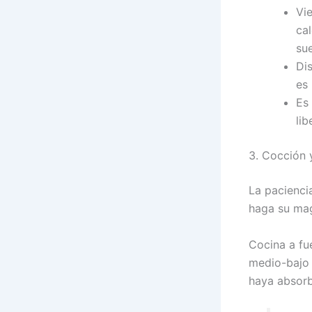
Vie
cal
sue
Dis
es 
Es
lib
3. Cocción
La paciencia
haga su mag
Cocina a fu
medio-bajo 
haya absorb