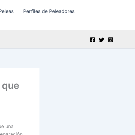
Peleas
Perfiles de Peleadores
n que
ue una
reparación