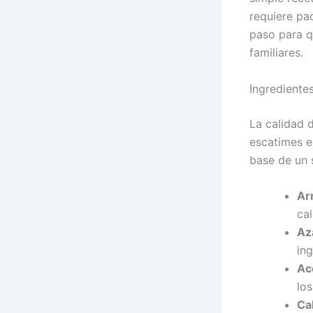
requiere pa
paso para q
familiares.
Ingrediente
La calidad 
escatimes e
base de un 
Ar
cal
Az
ing
Ace
los
Ca