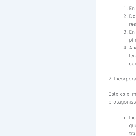
En 
Dor
res
En
pim
Añ
le
co
2. Incorpor
Este es el 
protagonista
In
qu
tra