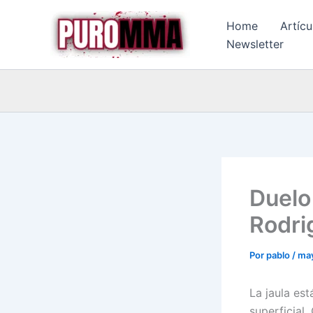
Ir
Home
Artícu
al
Newsletter
contenido
Duelo
Rodri
Por
pablo
/
may
La jaula est
superficial