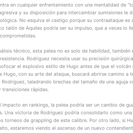
entra en cualquier enfrentamiento con una mentalidad de “t
agresiva y su disposición para intercambiar sumisiones le 
cológica. No esquiva el castigo porque su contraataque es
ico talón de Aquiles podría ser su impulso, que a veces lo ll
 comprometidas.
lisis técnico, esta pelea no es solo de habilidad, también 
resistencia. Rodriguez necesita usar su precisión quirúrgic
ofocar el explosivo estilo de Hugo antes de que el volcán e
e Hugo, con su arte del ataque, buscará abrirse camino a t
 Rodriguez, taladrando brechas del tamaño de una aguja 
 transiciones rápidas.
l impacto en rankings, la pelea podría ser un cambio de gu
as. Una victoria de Rodriguez podría consolidarlo como una 
s torneos de grappling de este calibre. Por otro lado, si H
alto, estaremos viendo el ascenso de un nuevo contendient