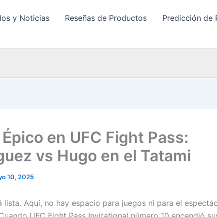
los y Noticias
Reseñas de Productos
Predicción de 
 Épico en UFC Fight Pass:
guez vs Hugo en el Tatami
o 10, 2025
á lista. Aquí, no hay espacio para juegos ni para el espectá
. Cuando UFC Fight Pass Invitational número 10 encendió sus