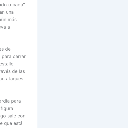
odo o nada”.
dan una
 aún más
eva a
es de
a para cerrar
stalle.
ravés de las
con ataques
ardia para
figura
ugo sale con
e que está