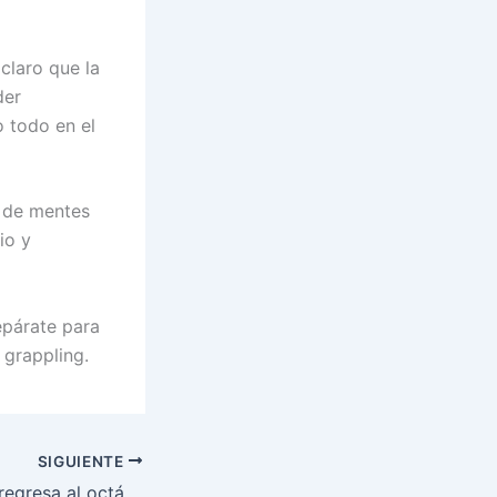
claro que la
der
o todo en el
a de mentes
io y
repárate para
grappling.
SIGUIENTE
Conor McGregor regresa al octágono en épico evento UFC 300