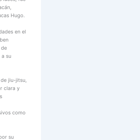
acán,
ucas Hugo.
dades en el
aben
 de
 a su
 jiu-jitsu,
r clara y
s
esivos como
por su