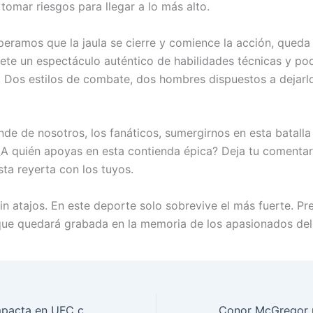
tomar riesgos para llegar a lo más alto.
peramos que la jaula se cierre y comience la acción, queda 
te un espectáculo auténtico de habilidades técnicas y po
. Dos estilos de combate, dos hombres dispuestos a dejarl
de de nosotros, los fanáticos, sumergirnos en esta batall
¿A quién apoyas en esta contienda épica? Deja tu comentar
ta reyerta con los tuyos.
 Sin atajos. En este deporte solo sobrevive el más fuerte. P
ue quedará grabada en la memoria de los apasionados del 
Helena Craver Impacta en UFC con Demoledor Calf Slicer en MMA