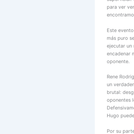
para ver ve
encontramos
Este evento
más puro se
ejecutar un
encadenar m
oponente.
Rene Rodrig
un verdader
brutal: desg
oponentes l
Defensivame
Hugo pueden
Por su part