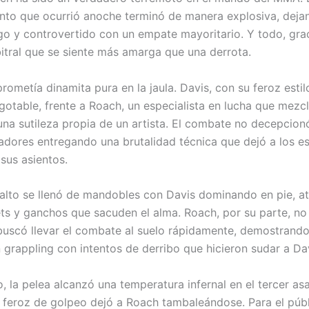
nto que ocurrió anoche terminó de manera explosiva, deja
o y controvertido con un empate mayoritario. Y todo, gra
bitral que se siente más amarga que una derrota.
rometía dinamita pura en la jaula. Davis, con su feroz estil
agotable, frente a Roach, un especialista en lucha que mezcl
una sutileza propia de un artista. El combate no decepcion
dores entregando una brutalidad técnica que dejó a los e
sus asientos.
salto se llenó de mandobles con Davis dominando en pie, a
ts y ganchos que sacuden el alma. Roach, por su parte, no
 buscó llevar el combate al suelo rápidamente, demostrando
n grappling con intentos de derribo que hicieron sudar a Da
 la pelea alcanzó una temperatura infernal en el tercer asa
 feroz de golpeo dejó a Roach tambaleándose. Para el públ