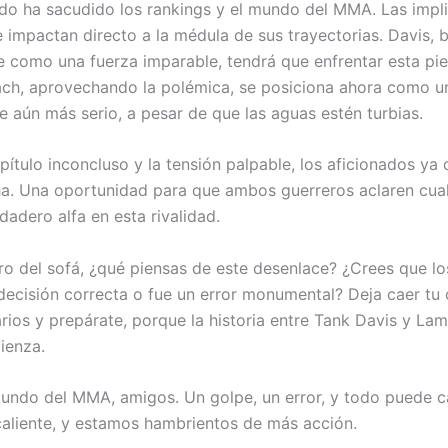
ado ha sacudido los rankings y el mundo del MMA. Las impl
 impactan directo a la médula de sus trayectorias. Davis,
e como una fuerza imparable, tendrá que enfrentar esta pie
ch, aprovechando la polémica, se posiciona ahora como u
e aún más serio, a pesar de que las aguas estén turbias.
pítulo inconcluso y la tensión palpable, los aficionados ya
a. Una oportunidad para que ambos guerreros aclaren cua
dadero alfa en esta rivalidad.
ero del sofá, ¿qué piensas de este desenlace? ¿Crees que lo
decisión correcta o fue un error monumental? Deja caer tu 
rios y prepárate, porque la historia entre Tank Davis y La
ienza.
mundo del MMA, amigos. Un golpe, un error, y todo puede c
caliente, y estamos hambrientos de más acción.