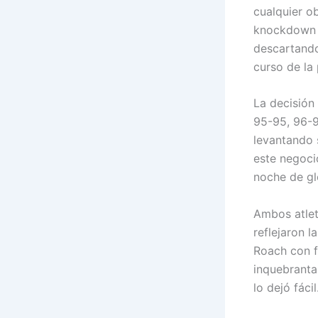
cualquier o
knockdown l
descartando
curso de la 
La decisión
95-95, 96-9
levantando 
este negoci
noche de gl
Ambos atlet
reflejaron l
Roach con f
inquebranta
lo dejó fác