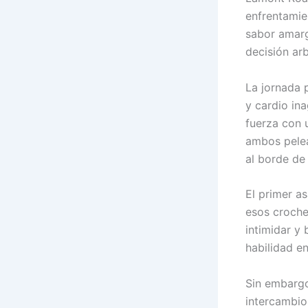
enfrentamie
sabor amarg
decisión ar
La jornada p
y cardio in
fuerza con 
ambos pelea
al borde de 
El primer a
esos croche
intimidar y
habilidad e
Sin embargo,
intercambio