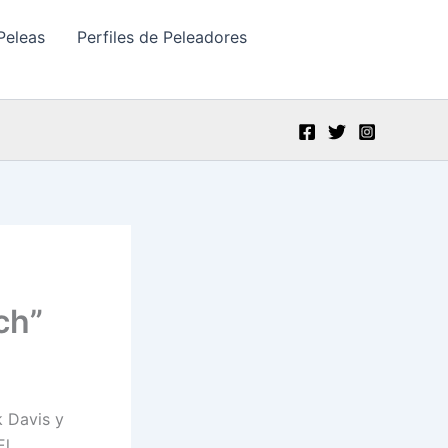
Peleas
Perfiles de Peleadores
ch”
k Davis y
El