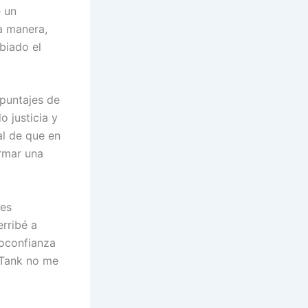
e un
a manera,
biado el
 puntajes de
 justicia y
al de que en
ormar una
res
erribé a
toconfianza
 Tank no me