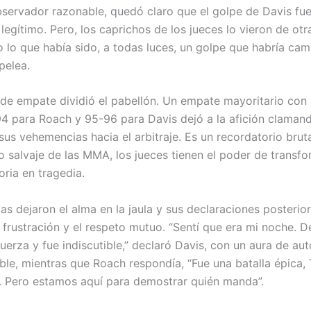
bservador razonable, quedó claro que el golpe de Davis fu
egítimo. Pero, los caprichos de los jueces lo vieron de otr
 lo que había sido, a todas luces, un golpe que habría cam
pelea.
 de empate dividió el pabellón. Un empate mayoritario con
4 para Roach y 95-96 para Davis dejó a la afición clamando
sus vehemencias hacia el arbitraje. Es un recordatorio brut
o salvaje de las MMA, los jueces tienen el poder de transf
oria en tragedia.
as dejaron el alma en la jaula y sus declaraciones posterio
a frustración y el respeto mutuo. “Sentí que era mi noche. D
uerza y fue indiscutible,” declaró Davis, con un aura de au
ble, mientras que Roach respondía, “Fue una batalla épica,
il. Pero estamos aquí para demostrar quién manda”.