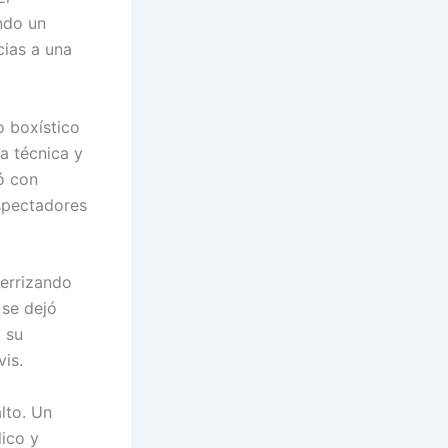
ndo un
cias a una
o boxístico
a técnica y
ó con
spectadores
terrizando
 se dejó
 su
vis.
lto. Un
ico y