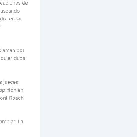
icaciones de
 buscando
dra en su
n
 claman por
lquier duda
s jueces
opinión en
mont Roach
ambiar. La