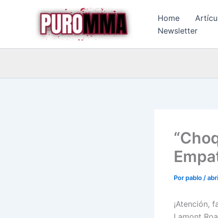
Ir
Home
Artícu
al
Newsletter
contenido
“Choq
Empat
Por
pablo
/
abr
¡Atención, 
Lamont Roac