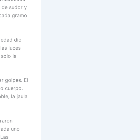
 de sudor y
, cada gramo
iedad dio
las luces
solo la
r golpes. El
io cuerpo.
le, la jaula
graron
 cada uno
 Las