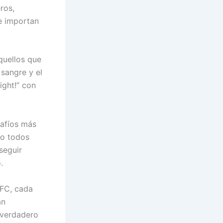
ros,
e importan
quellos que
 sangre y el
ight!” con
safíos más
ro todos
seguir
.
UFC, cada
án
 verdadero