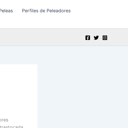
Peleas
Perfiles de Peleadores
ores
 trastocada