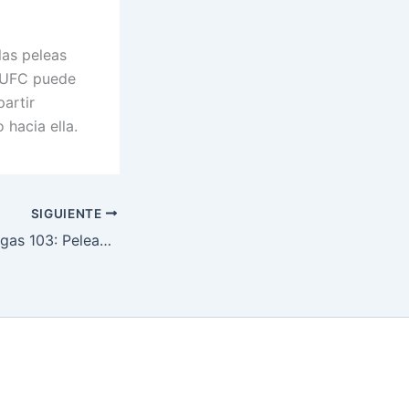
las peleas
e UFC puede
partir
 hacia ella.
SIGUIENTE
Drama en UFC Vegas 103: Peleas Canceladas Impactan Cartelera de MMA