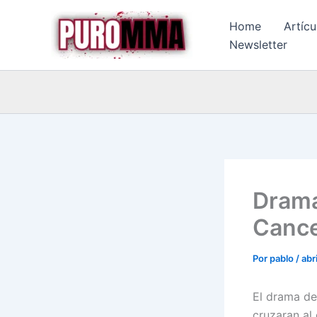
Ir
Home
Artícu
al
Newsletter
contenido
Drama
Cance
Por
pablo
/
abr
El drama de
cruzaran al