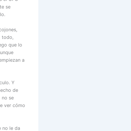
te se
lo.
cojones,
 todo,
uego que lo
aunque
 empiezan a
culo. Y
 hecho de
, no se
 de ver cómo
e no le da