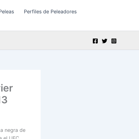
Peleas
Perfiles de Peleadores
ier
13
sta negra de
a el UFC