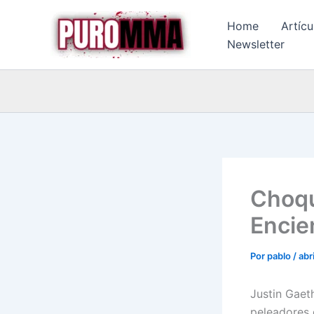
Ir
Home
Artícu
al
Newsletter
contenido
Choqu
Encie
Por
pablo
/
abr
Justin Gaeth
peleadores 