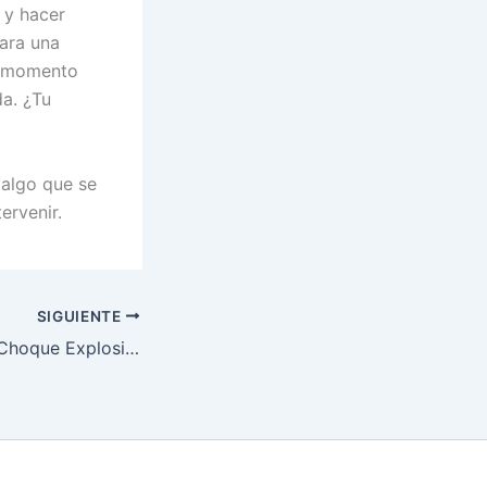
 y hacer
para una
s momento
da. ¿Tu
 algo que se
ervenir.
SIGUIENTE
Silva vs Mitchell: Choque Explosivo en la Jaula del Madison Square Garden