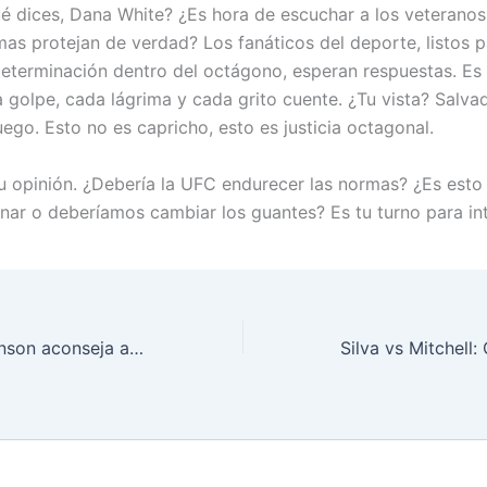
ué dices, Dana White? ¿Es hora de escuchar a los veteranos
mas protejan de verdad? Los fanáticos del deporte, listos 
eterminación dentro del octágono, esperan respuestas. E
 golpe, cada lágrima y cada grito cuente. ¿Tu vista? Salva
ego. Esto no es capricho, esto es justicia octagonal.
 opinión. ¿Debería la UFC endurecer las normas? ¿Es esto
nar o deberíamos cambiar los guantes? Es tu turno para int
“Demetrious Johnson aconseja a Henry Cejudo retirarse tras brutal caída en UFC”