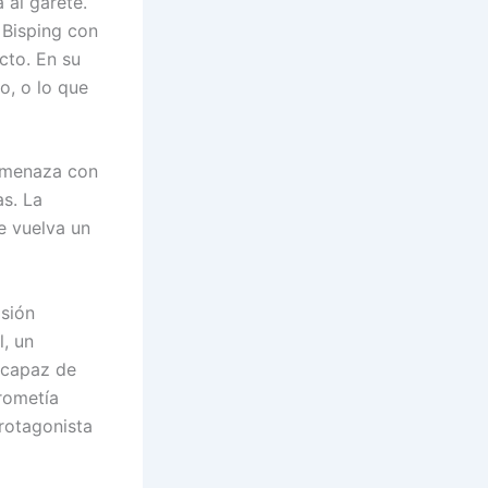
 al garete.
 Bisping con
cto. En su
o, o lo que
 amenaza con
s. La
e vuelva un
isión
l, un
, capaz de
prometía
protagonista