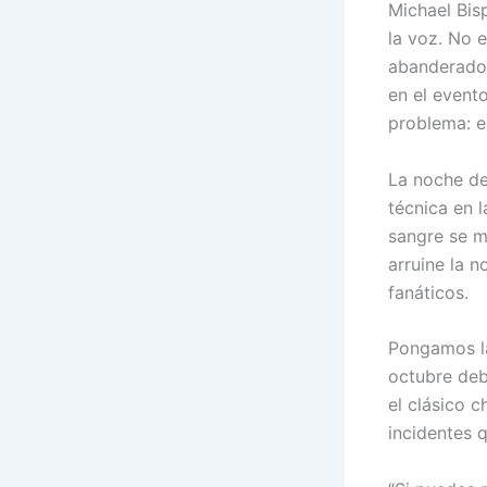
Michael Bisp
la voz. No 
abanderado 
en el evento
problema: e
La noche de
técnica en l
sangre se m
arruine la n
fanáticos.
Pongamos la
octubre debí
el clásico 
incidentes 