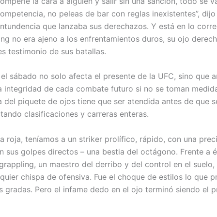
omperle la cara a alguien y salir sin una sanción, todo se va
mpetencia, no peleas de bar con reglas inexistentes”, dijo
ntundencia que lanzaba sus derechazos. Y está en lo corre
ing no era ajeno a los enfrentamientos duros, su ojo derech
 es testimonio de sus batallas.
 el sábado no solo afecta el presente de la UFC, sino que
la integridad de cada combate futuro si no se toman medida
a del piquete de ojos tiene que ser atendida antes de que s
tando clasificaciones y carreras enteras.
a roja, teníamos a un striker prolífico, rápido, con una prec
n sus golpes directos – una bestia del octágono. Frente a é
grappling, un maestro del derribo y del control en el suelo
lquier chispa de ofensiva. Fue el choque de estilos lo que 
as gradas. Pero el infame dedo en el ojo terminó siendo el 