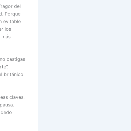
fragor del
d. Porque
n evitable
r los
n más
no castigas
te”,
l británico
leas claves,
pausa.
n dedo