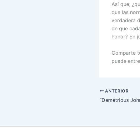
Así que, ¿q
que las nor
verdadera d
de que cada
honor? En ju
Comparte tu
puede entre
ANTERIOR