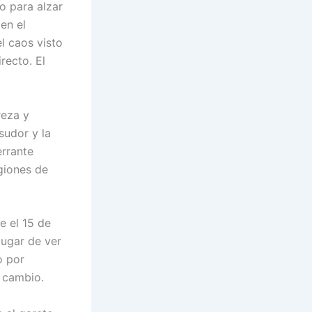
to para alzar
en el
l caos visto
recto. El
reza y
sudor y la
errante
egiones de
e el 15 de
lugar de ver
o por
l cambio.