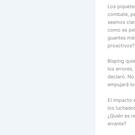
Los piquete
combate, pe
seamos clar
como es pel
guantes más
proactivos?
Bisping qui
los errores
declaró. No 
empujará lo
El impacto 
los luchado
¿Quién es r
errante?