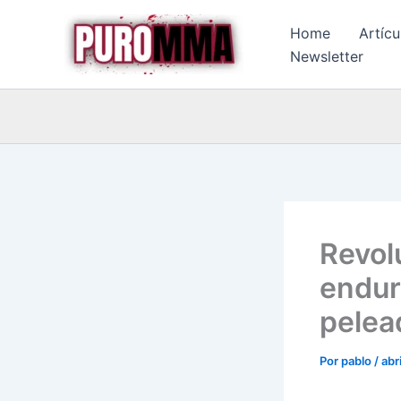
Ir
Home
Artícu
al
Newsletter
contenido
Revol
endur
pelea
Por
pablo
/
abr