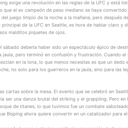
ing exige una revolución en las reglas de la UFC y está lis
es que el ex campeón de peso mediano se haya convertido 
del juego limpio de la noche a la mañana, pero después de
 principal de la UFC en Seattle, es hora de hablar claro y di
sos malditos piquetes de ojos.
l sábado debería haber sido un espectáculo épico de dest
a jaula, pero terminó en confusión y frustración. Cuando el 
ezclan en la lona, lo que menos necesitas es que un dedo 
oche, no solo para los guerreros en la jaula, sino para las l
s cartas sobre la mesa. El evento que se celebró en Seattl
a ser una danza brutal del striking y el grappling. Pero en 
choque de titanes, lo que tuvimos fue un combate sabotead
que Bisping ahora quiere convertir en un catalizador para e