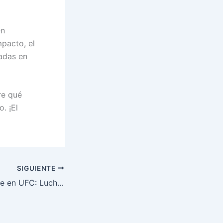
en
mpacto, el
jadas en
re qué
. ¡El
SIGUIENTE
“Explosivo Choque en UFC: Luchadores Estelares Listos para Hacer Historia”