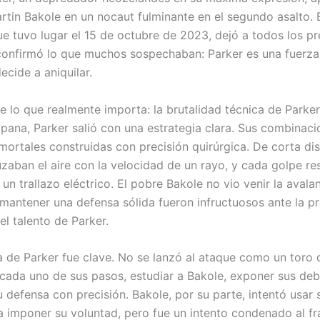
rtin Bakole en un nocaut fulminante en el segundo asalto. 
e tuvo lugar el 15 de octubre de 2023, dejó a todos los pr
confirmó lo que muchos sospechaban: Parker es una fuerza
ecide a aniquilar.
 lo que realmente importa: la brutalidad técnica de Parke
pana, Parker salió con una estrategia clara. Sus combinaci
mortales construidas con precisión quirúrgica. De corta dis
zaban el aire con la velocidad de un rayo, y cada golpe re
n trallazo eléctrico. El pobre Bakole no vio venir la avala
 mantener una defensa sólida fueron infructuosos ante la p
el talento de Parker.
a de Parker fue clave. No se lanzó al ataque como un toro
cada uno de sus pasos, estudiar a Bakole, exponer sus deb
 defensa con precisión. Bakole, por su parte, intentó usar 
 imponer su voluntad, pero fue un intento condenado al f