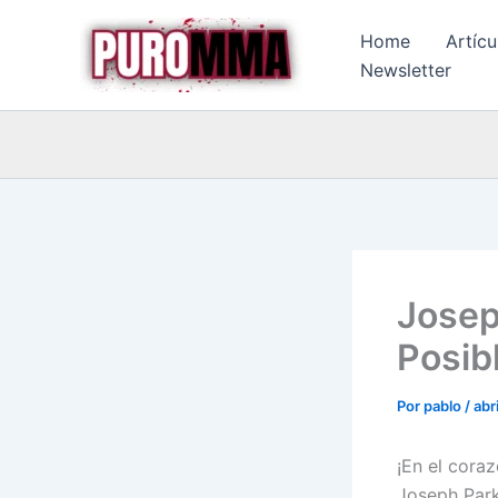
Ir
Home
Artícu
al
Newsletter
contenido
Josep
Posib
Por
pablo
/
abr
¡En el cora
Joseph Park