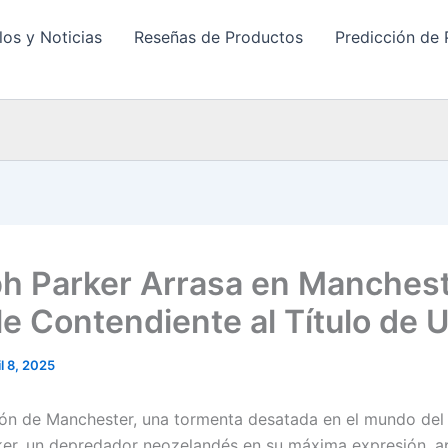
los y Noticias
Reseñas de Productos
Predicción de 
h Parker Arrasa en Manchest
le Contendiente al Título de 
il 8, 2025
zón de Manchester, una tormenta desatada en el mundo del
er, un depredador neozelandés en su máxima expresión, ap