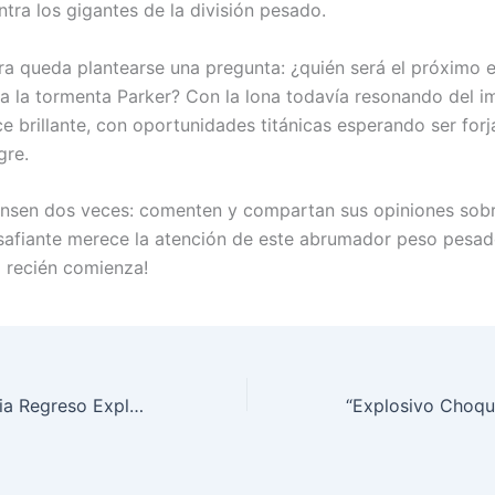
ntra los gigantes de la división pesado.
ra queda plantearse una pregunta: ¿quién será el próximo 
 a la tormenta Parker? Con la lona todavía resonando del i
ce brillante, con oportunidades titánicas esperando ser for
gre.
ensen dos veces: comenten y compartan sus opiniones sob
afiante merece la atención de este abrumador peso pesado
 recién comienza!
McGregor Anuncia Regreso Explosivo al Octágono de UFC