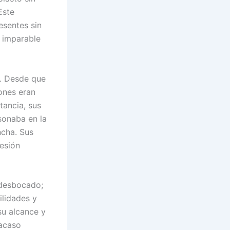
Este
esentes sin
 imparable
r. Desde que
ones eran
tancia, sus
sonaba en la
ncha. Sus
resión
 desbocado;
ilidades y
su alcance y
racaso