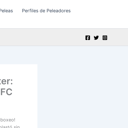
Peleas
Perfiles de Peleadores
er:
UFC
 boxeo!
lastó sin