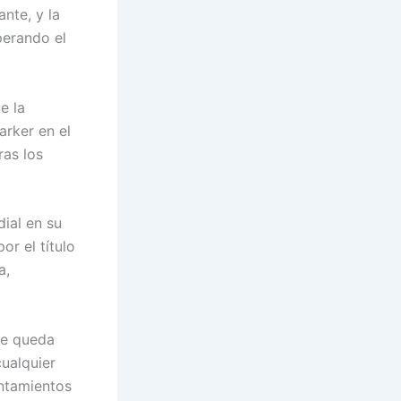
nte, y la
perando el
e la
arker en el
ras los
ial en su
or el título
a,
ole queda
ualquier
entamientos