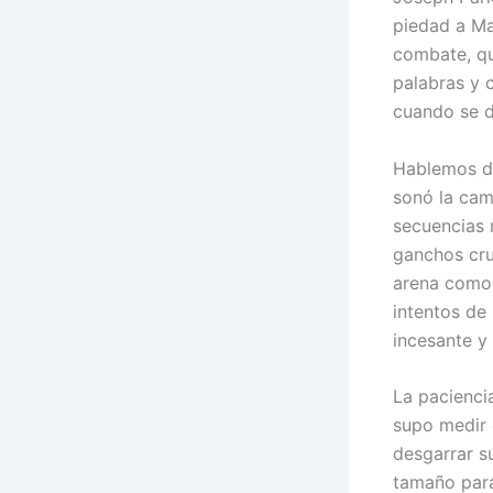
piedad a Ma
combate, qu
palabras y 
cuando se d
Hablemos de
sonó la cam
secuencias 
ganchos cru
arena como u
intentos de
incesante y 
La pacienci
supo medir 
desgarrar su
tamaño para