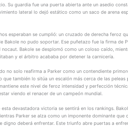
cio. Su guardia fue una puerta abierta ante un asedio consta
vimiento lateral lo dejó estático como un saco de arena es
os esperaban se cumplió: un cruzado de derecha feroz qu
e Bakole no pudo soportar. Ese puñetazo fue la firma de P
l nocaut. Bakole se desplomó como un coloso caído, mient
itaban y el árbitro acababa por detener la carnicería.
ado no solo reafirma a Parker como un contendiente primord
no que también lo sitúa un escalón más cerca de las peleas p
mantiene este nivel de feroz intensidad y perfección técnic
star viendo el renacer de un campeón mundial.
e esta devastadora victoria se sentirá en los rankings. Bak
ientras Parker se alza como un imponente dominante que c
e digno deberá enfrentar. Este triunfo abre puertas a enfr