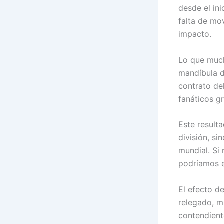
desde el ini
falta de mo
impacto.
Lo que much
mandíbula d
contrato de
fanáticos gr
Este result
división, si
mundial. Si 
podríamos e
El efecto d
relegado, m
contendient