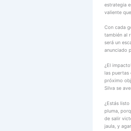
estrategia e
valiente qu
Con cada go
también al 
será un esc
anunciado p
¿El impacto
las puertas 
próximo obj
Silva se av
¿Estás listo
pluma, porq
de salir vic
jaula, y aga