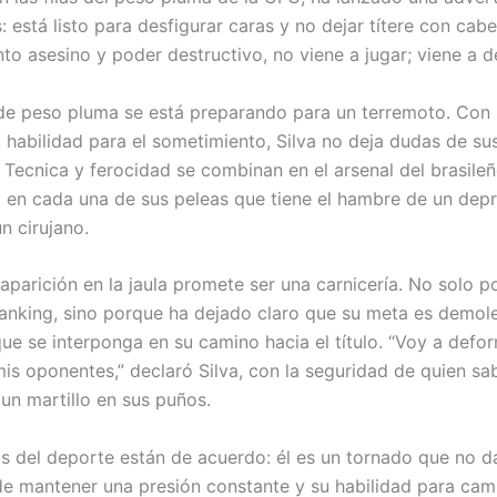
s: está listo para desfigurar caras y no dejar títere con cabe
nto asesino y poder destructivo, no viene a jugar; viene a d
 de peso pluma se está preparando para un terremoto. Con 
u habilidad para el sometimiento, Silva no deja dudas de su
 Tecnica y ferocidad se combinan en el arsenal del brasileñ
en cada una de sus peleas que tiene el hambre de un depr
n cirujano.
aparición en la jaula promete ser una carnicería. No solo 
 ranking, sino porque ha dejado claro que su meta es demole
que se interponga en su camino hacia el título. “Voy a defor
mis oponentes,” declaró Silva, con la seguridad de quien sa
 un martillo en sus puños.
s del deporte están de acuerdo: él es un tornado que no d
e mantener una presión constante y su habilidad para cam