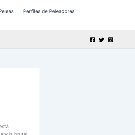
Peleas
Perfiles de Peleadores
está
encia brutal