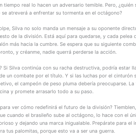
n tiempo real lo hacen un adversario temible. Pero, ¿quién 
e se atreverá a enfrentar su tormenta en el octágono?
lpe, Silva no solo manda un mensaje a su oponente directo
resto de la división. Está aquí para quedarse, y cada pelea
alón más hacia la cumbre. Se espera que su siguiente comb
ronto, y créanme, nadie querrá perderse la acción.
? Si Silva continúa con su racha destructiva, podría estar 
de un combate por el título. Y si las luchas por el cinturón 
etivo, el campeón de peso pluma debería preocuparse. La
ecina y promete arrasarlo todo a su paso.
 para ver cómo redefinirá el futuro de la división? Tiemblen
ue cuando el brasileño sube al octágono, lo hace con el ún
torioso y dejando una marca inigualable. Prepárate para el i
rra tus palomitas, porque esto va a ser una guerra.