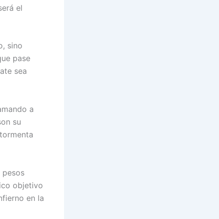
será el
, sino
 que pase
ate sea
llamando a
son su
 tormenta
, pesos
ico objetivo
nfierno en la