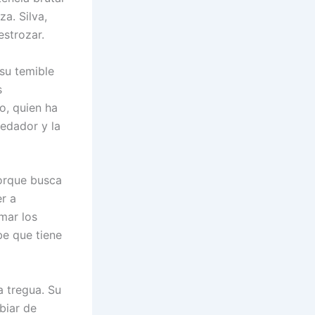
za. Silva,
estrozar.
su temible
s
o, quien ha
edador y la
porque busca
r a
mar los
be que tiene
a tregua. Su
biar de