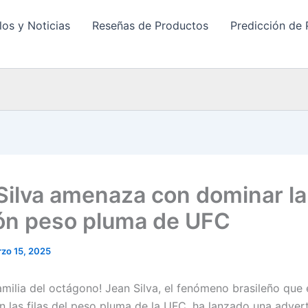
los y Noticias
Reseñas de Productos
Predicción de 
Silva amenaza con dominar la
ión peso pluma de UFC
zo 15, 2025
amilia del octágono! Jean Silva, el fenómeno brasileño que 
n las filas del peso pluma de la UFC, ha lanzado una advert