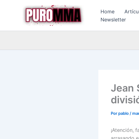
Ir
Home
Artícu
al
Newsletter
contenido
Jean 
divis
Por
pablo
/
mar
¡Atención, f
arrasando e