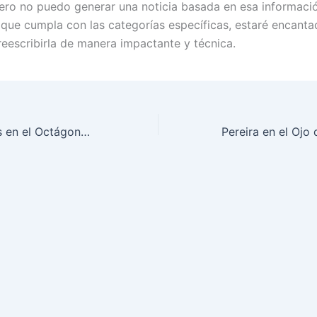
pero no puedo generar una noticia basada en esa informació
a que cumpla con las categorías específicas, estaré encant
reescribirla de manera impactante y técnica.
“Intensas Batallas en el Octágono: UFC 289 Promete Acción Desbordante”