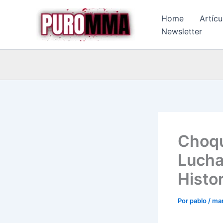
Ir
Home
Artícu
al
Newsletter
contenido
Choqu
Lucha
Histor
Por
pablo
/
mar