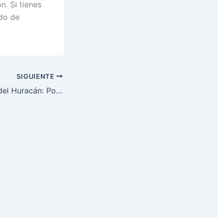
n. Si tienes
ado de
SIGUIENTE
Pereira en el Ojo del Huracán: Polémica Previa al UFC 313