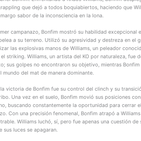
grappling que dejó a todos boquiabiertos, haciendo que Wil
amargo sabor de la inconsciencia en la lona.
imer campanazo, Bonfim mostró su habilidad excepcional en
pelea a su terreno. Utilizó su agresividad y destreza en el 
lizar las explosivas manos de Williams, un peleador conoci
el striking. Williams, un artista del KO por naturaleza, fue
o; sus golpes no encontraron su objetivo, mientras Bonfim 
al mundo del mat de manera dominante.
la victoria de Bonfim fue su control del clinch y su transici
ribo. Una vez en el suelo, Bonfim movió sus posiciones con 
ano, buscando constantemente la oportunidad para cerrar el
hizo. Con una precisión fenomenal, Bonfim atrapó a William
trable. Williams luchó, sí, pero fue apenas una cuestión d
e sus luces se apagaran.