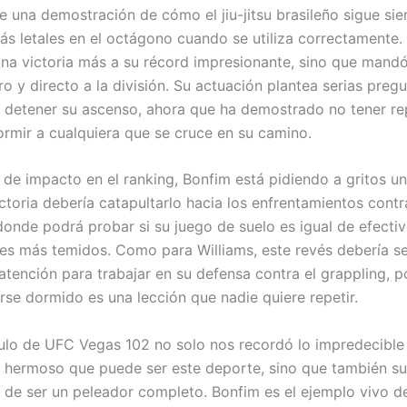
ue una demostración de cómo el jiu-jitsu brasileño sigue si
ás letales en el octágono cuando se utiliza correctamente.
na victoria más a su récord impresionante, sino que mand
o y directo a la división. Su actuación plantea serias preg
 detener su ascenso, ahora que ha demostrado no tener re
rmir a cualquiera que se cruce en su camino.
 de impacto en el ranking, Bonfim está pidiendo a gritos u
ictoria debería catapultarlo hacia los enfrentamientos contra
 donde podrá probar si su juego de suelo es igual de efecti
es más temidos. Como para Williams, este revés debería se
atención para trabajar en su defensa contra el grappling, p
rse dormido es una lección que nadie quiere repetir.
ulo de UFC Vegas 102 no solo nos recordó lo impredecible
 hermoso que puede ser este deporte, sino que también su
 de ser un peleador completo. Bonfim es el ejemplo vivo d