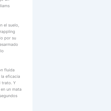
liams
 el suelo,
grappling
do por su
 desarmado
lo
ón fluida
la eficacia
 trato. Y
s en un mata
e segundos