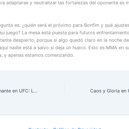
ra adaptarse y neutralizar las fortalezas del oponente es m
egunta es: ¿quién será el próximo para Bonfim y qué ajuste
 su juego? La mesa está puesta para futuros enfrentamiento
ntente despierto, porque si algo quedó claro en la noche 
aquí nadie está a salvo si deja un hueco. Esto es MMA en 
da, y apenas estamos comenzando.
Nocaut impresionante en UFC: Luchador vence con espectacular patada frontal