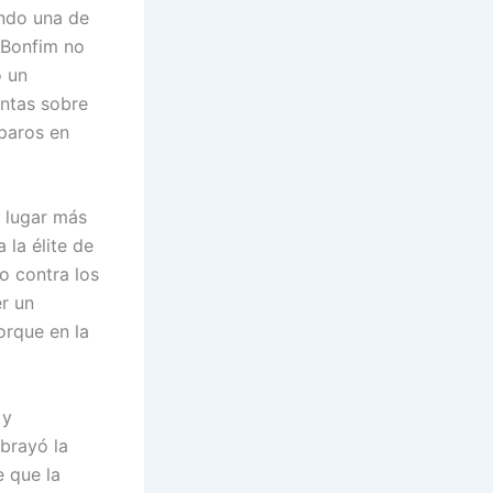
endo una de
 Bonfim no
ó un
untas sobre
paros en
n lugar más
 la élite de
vo contra los
r un
orque en la
 y
brayó la
e que la