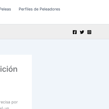
Peleas
Perfiles de Peleadores
ición
recisa por
gó un