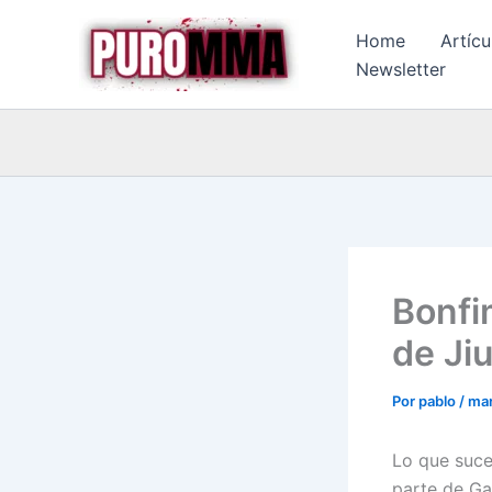
Ir
Home
Artícu
al
Newsletter
contenido
Bonfi
de Ji
Por
pablo
/
mar
Lo que suce
parte de Ga