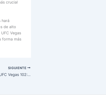
ás crucial
s hará
s de alto
de UFC Vegas
su forma más
SIGUIENTE
Caos y Gloria en UFC Vegas 102: Cannonier Domina el Octágono