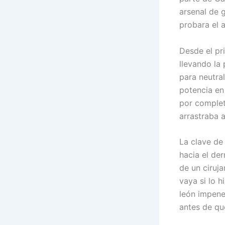
arsenal de 
probara el 
Desde el pr
llevando la 
para neutra
potencia en 
por complet
arrastraba 
La clave de 
hacia el der
de un ciruj
vaya si lo 
león impene
antes de qu