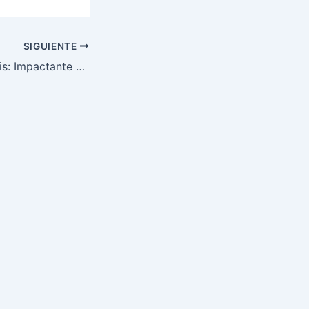
SIGUIENTE
Strickland en Crisis: Impactante Derrota en UFC 312 Sacude el Octágono