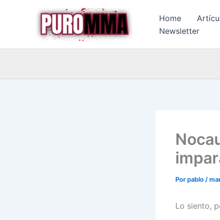
Ir
Home
Artícu
al
Newsletter
contenido
Nocau
impar
Por
pablo
/
mar
Lo siento, 