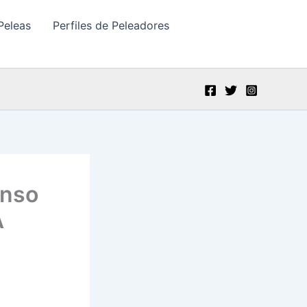
Peleas
Perfiles de Peleadores
enso
A