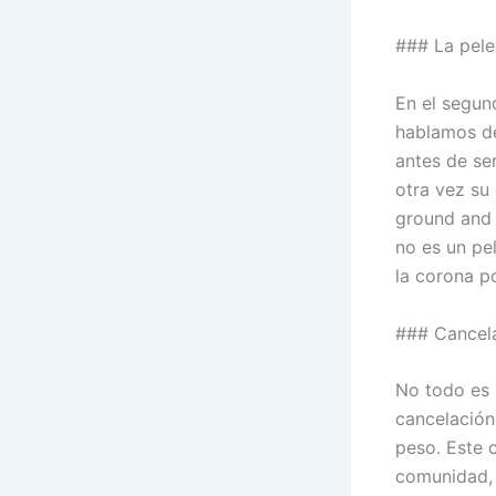
### La pele
En el segund
hablamos de 
antes de se
otra vez su
ground and 
no es un pe
la corona p
### Cancel
No todo es 
cancelación
peso. Este 
comunidad, 