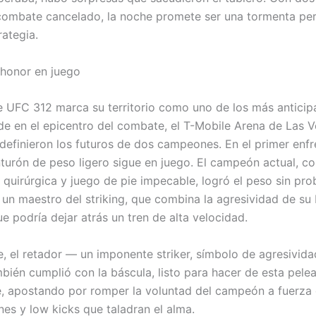
combate cancelado, la noche promete ser una tormenta pe
rategia.
honor en juego
e UFC 312 marca su territorio como uno de los más anticip
de en el epicentro del combate, el T-Mobile Arena de Las V
 definieron los futuros de dos campeones. En el primer enf
cinturón de peso ligero sigue en juego. El campeón actual, c
n quirúrgica y juego de pie impecable, logró el peso sin pro
 un maestro del striking, que combina la agresividad de s
e podría dejar atrás un tren de alta velocidad.
, el retador — un imponente striker, símbolo de agresivida
bién cumplió con la báscula, listo para hacer de esta pele
, apostando por romper la voluntad del campeón a fuerza
es y low kicks que taladran el alma.