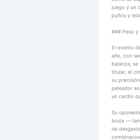
juego y un 
puños y est
### Peso y 
El evento d
año, con se
balanza, se
titular, el 
su precisió
peleador es
un cardio qu
Su oponente
bruta — tam
de desgaste
combinacion