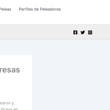
Peleas
Perfiles de Peleadores
presas
taron y,
títulos en