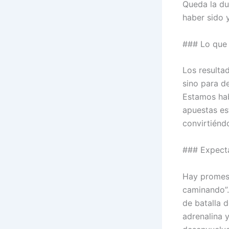
Queda la du
haber sido y
### Lo que 
Los resulta
sino para de
Estamos hab
apuestas es
convirtiénd
### Expecta
Hay promesa
caminando”.
de batalla d
adrenalina 