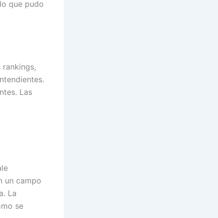
 lo que pudo
 rankings,
ontendientes.
ntes. Las
le
en un campo
a. La
cómo se