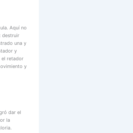
ula. Aquí no
 destruir
strado una y
stador y
 el retador
movimiento y
gró dar el
or la
oria.