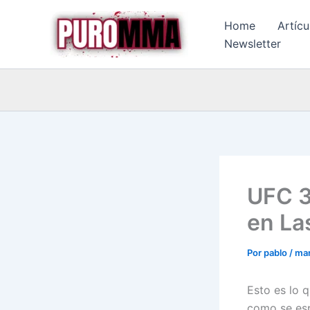
Ir
Home
Artícu
al
Newsletter
contenido
UFC 3
en La
Por
pablo
/
mar
Esto es lo 
como se esp