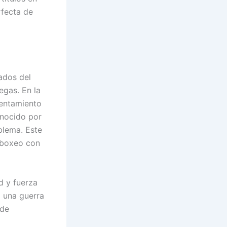
rfecta de
ados del
egas. En la
rentamiento
onocido por
blema. Este
u boxeo con
d y fuerza
a una guerra
 de