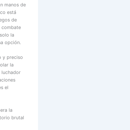
con manos de
oco está
uegos de
n combate
solo la
na opción.
o y preciso
olar la
a luchador
aciones
s el
era la
orio brutal