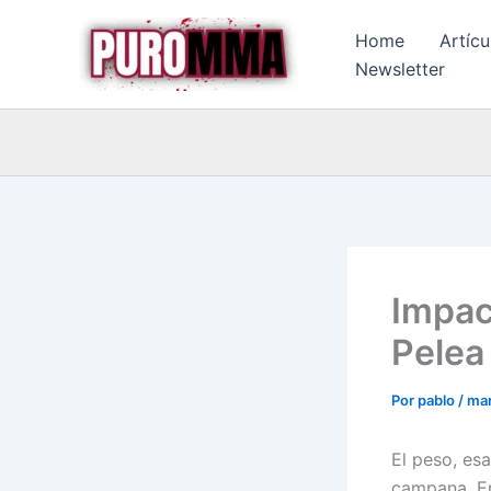
Ir
Home
Artícu
al
Newsletter
contenido
Impac
Pelea
Por
pablo
/
mar
El peso, es
campana. En