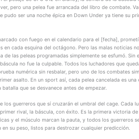
ver, pero una pelea fue arrancada del libro de combate. V
ue pudo ser una noche épica en Down Under ya tiene su pr
marcado con fuego en el calendario para el [fecha], prometí
s en cada esquina del octágono. Pero las malas noticias n
una de las peleas programadas simplemente se esfumó. Sin
a báscula no fue la culpable. Todos los luchadores que que
prueba numérica sin resbalar, pero uno de los combates s
primer asalto. En un sport así, cada pelea cancelada es una
a batalla que se desvanece antes de empezar.
 los guerreros que sí cruzarán el umbral del cage. Cada l
primer rival, la báscula, con éxito. Es la primera victoria de
ticas y el músculo marcan la pauta, y todos los guerreros s
 en su peso, listos para destrozar cualquier predicción.