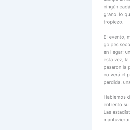
ningún cadá
grano: lo q
tropiezo.
El evento, 
golpes seco
en llegar: 
esta vez, l
pasaron la 
no verá el 
perdida, un
Hablemos de
enfrentó su 
Las estadís
mantuvieron