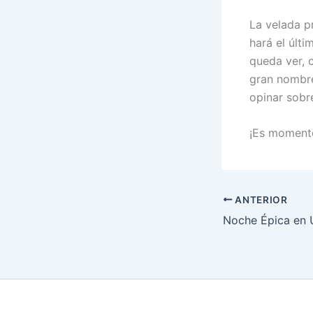
La velada p
hará el últi
queda ver, 
gran nombre
opinar sobr
¡Es momento 
ANTERIOR