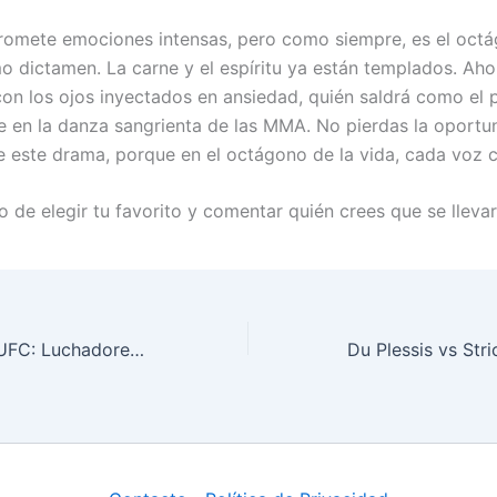
romete emociones intensas, pero como siempre, es el oct
mo dictamen. La carne y el espíritu ya están templados. Aho
con los ojos inyectados en ansiedad, quién saldrá como el
 en la danza sangrienta de las MMA. No pierdas la oportu
e este drama, porque en el octágono de la vida, cada voz 
de elegir tu favorito y comentar quién crees que se llevará
Noche Épica en UFC: Luchadores Destacan en Impactantes Combates