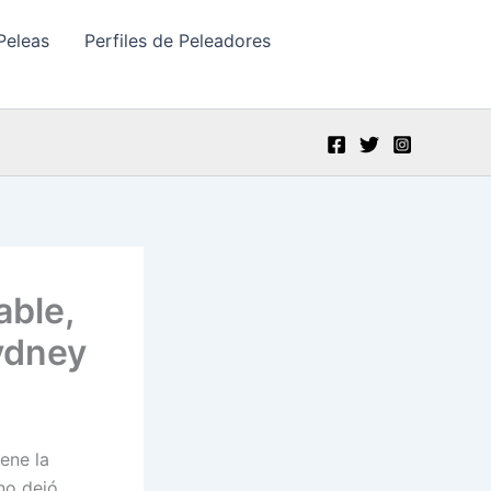
Peleas
Perfiles de Peleadores
able,
ydney
ene la
no dejó