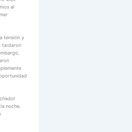
amos al
imer
a tensión y
o tardaron
 embargo,
daron
implemente
 oportunidad
uchador
 la noche.
e