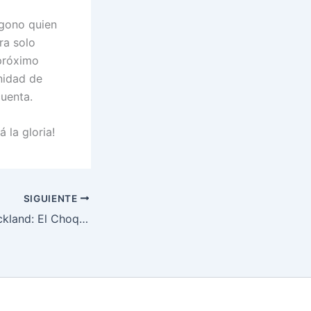
ágono quien
ra solo
 próximo
nidad de
cuenta.
 la gloria!
SIGUIENTE
Du Plessis vs Strickland: El Choque Épico en UFC 312