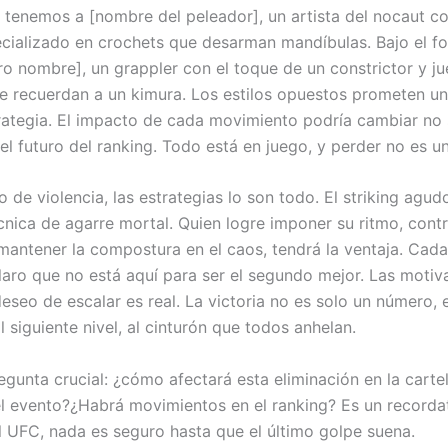
, tenemos a [nombre del peleador], un artista del nocaut 
ecializado en crochets que desarman mandíbulas. Bajo el f
ro nombre], un grappler con el toque de un constrictor y j
e recuerdan a un kimura. Los estilos opuestos prometen u
rategia. El impacto de cada movimiento podría cambiar no 
el futuro del ranking. Todo está en juego, y perder no es u
o de violencia, las estrategias lo son todo. El striking agud
cnica de agarre mortal. Quien logre imponer su ritmo, contr
 mantener la compostura en el caos, tendrá la ventaja. Cad
laro que no está aquí para ser el segundo mejor. Las motiv
deseo de escalar es real. La victoria no es solo un número, e
 siguiente nivel, al cinturón que todos anhelan.
egunta crucial: ¿cómo afectará esta eliminación en la cartel
l evento?¿Habrá movimientos en el ranking? Es un recordat
l UFC, nada es seguro hasta que el último golpe suena.