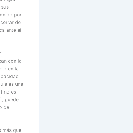
 sus
nocido por
 cerrar de
ca ante el
n
can con la
rio en la
capacidad
ula es una
l] no es
a], puede
o de
es más que