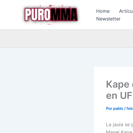
Ir
Home
Artícu
al
Newsletter
contenido
Kape 
en UF
Por
pablo
/
feb
La jaula se
Manel Kape 