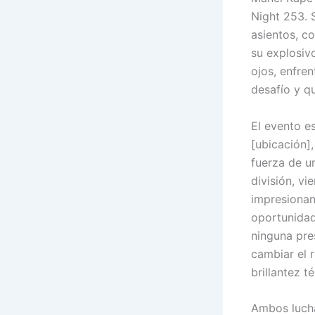
Night 253. 
asientos, co
su explosivo
ojos, enfren
desafío y q
El evento e
[ubicación]
fuerza de u
división, vi
impresionan
oportunidad
ninguna pre
cambiar el 
brillantez t
Ambos lucha