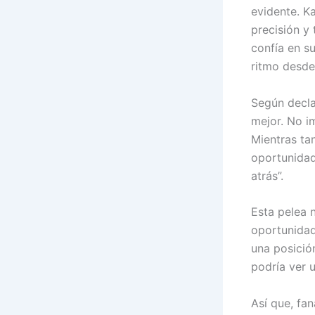
evidente. K
precisión y 
confía en su
ritmo desde 
Según decla
mejor. No i
Mientras ta
oportunidad
atrás”.
Esta pelea 
oportunidad
una posición
podría ver u
Así que, fa