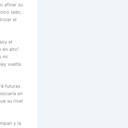
o afinar su
 otro lado,
rolar el
soy el
 en alto”.
s mi
hay vuelta
rá futuras
locaría en
ue su rival
ompan y la