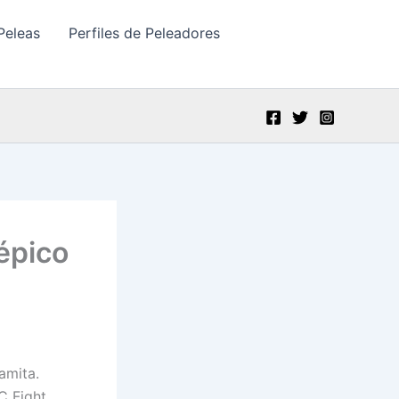
Peleas
Perfiles de Peleadores
épico
amita.
C Fight