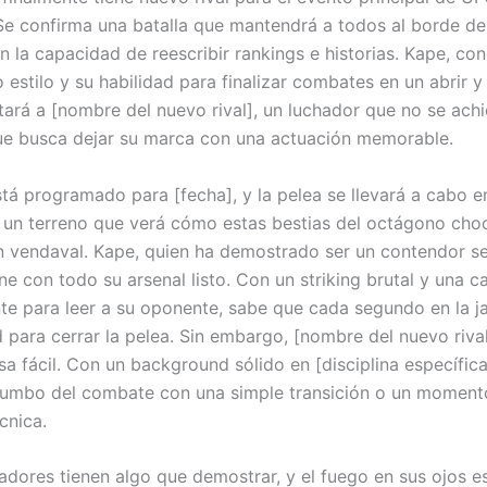
Se confirma una batalla que mantendrá a todos al borde de
n la capacidad de reescribir rankings e historias. Kape, co
 estilo y su habilidad para finalizar combates en un abrir y
tará a [nombre del nuevo rival], un luchador que no se achi
ue busca dejar su marca con una actuación memorable.
stá programado para [fecha], y la pelea se llevará a cabo e
, un terreno que verá cómo estas bestias del octágono cho
n vendaval. Kape, quien ha demostrado ser un contendor se
ene con todo su arsenal listo. Con un striking brutal y una 
te para leer a su oponente, sabe que cada segundo en la ja
 para cerrar la pelea. Sin embargo, [nombre del nuevo riva
sa fácil. Con un background sólido en [disciplina específic
rumbo del combate con una simple transición o un moment
écnica.
dores tienen algo que demostrar, y el fuego en sus ojos 