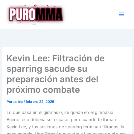
Ir
al
contenido
Kevin Lee: Filtración de
sparring sacude su
preparación antes del
próximo combate
Por
pablo
/
febrero 22, 2025
Lo que pasa en el gimnasio, se queda en el gimnasio.
Bueno, eso debería ser el caso, pero cuando te llaman
Kevin Lee, y tus sesiones de sparring terminan filtradas, la
cosa cambia. Una filtración muestra a Lee besando el suelo