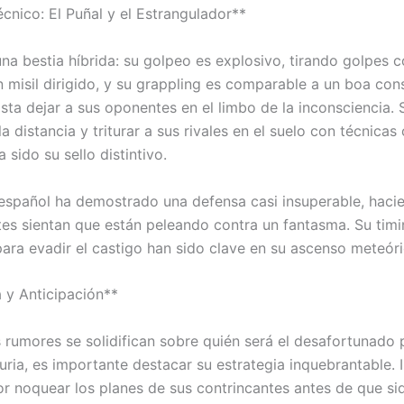
écnico: El Puñal y el Estrangulador**
una bestia híbrida: su golpeo es explosivo, tirando golpes 
n misil dirigido, y su grappling es comparable a un boa con
sta dejar a sus oponentes en el limbo de la inconsciencia. 
la distancia y triturar a sus rivales en el suelo con técnicas
 sido su sello distintivo.
español ha demostrado una defensa casi insuperable, haci
es sientan que están peleando contra un fantasma. Su timi
ara evadir el castigo han sido clave en su ascenso meteóri
a y Anticipación**
s rumores se solidifican sobre quién será el desafortunado
uria, es importante destacar su estrategia inquebrantable. I
r noquear los planes de sus contrincantes antes de que si