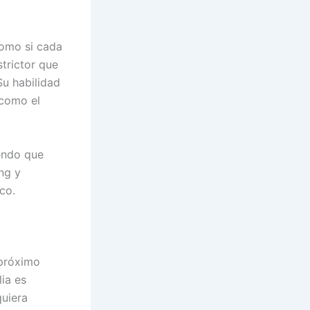
como si cada
strictor que
Su habilidad
 como el
endo que
ng y
co.
 próximo
lia es
quiera