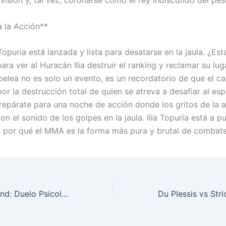
ivisión y, tal vez, coronarse como el rey indiscutido del pe
 la Acción**
Topuria está lanzada y lista para desatarse en la jaula. ¿Est
ra ver al Huracán Ilia destruir el ranking y reclamar su lug
pelea no es solo un evento, es un recordatorio de que el c
por la destrucción total de quien se atreva a desafiar al es
prepárate para una noche de acción donde los gritos de la 
n el sonido de los golpes en la jaula. Ilia Topuria está a p
 por qué el MMA es la forma más pura y brutal de combate
Pereira y Strickland: Duelo Psicológico en UFC 312