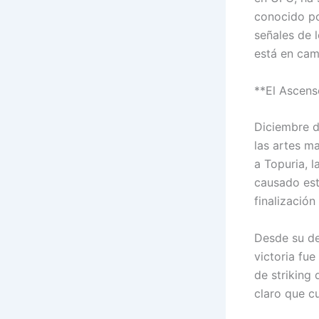
conocido po
señales de 
está en cam
**El Ascens
Diciembre d
las artes m
a Topuria, l
causado est
finalización
Desde su de
victoria fu
de striking
claro que c