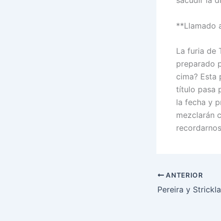
sacudir la d
**Llamado a
La furia de 
preparado pa
cima? Esta 
título pasa 
la fecha y 
mezclarán co
recordarnos
ANTERIOR