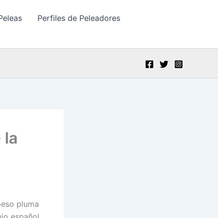
Peleas
Perfiles de Peleadores
 la
 peso pluma
io español,