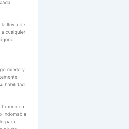
 cada
 la lluvia de
a cualquier
tágono.
ngo miedo y
temente.
su habilidad
 Topuria en
ro indomable
do para