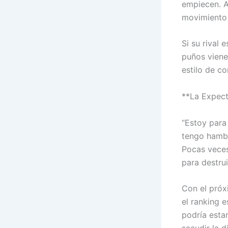
empiecen. A
movimiento 
Si su rival 
puños viene
estilo de c
**La Expect
“Estoy para
tengo hambr
Pocas veces
para destru
Con el próx
el ranking 
podría estar