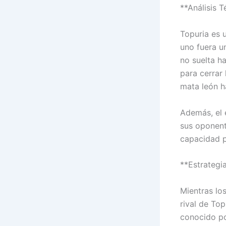
**Análisis T
Topuria es 
uno fuera u
no suelta ha
para cerrar 
mata león ha
Además, el 
sus oponent
capacidad p
**Estrategi
Mientras lo
rival de Top
conocido po