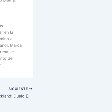
so pluma.
ás
ar en la
amino al
pañol. Marca
arena se
unto de
.
SIGUIENTE
Du Plessis vs Strickland: Duelo Explosivo de Estrellas en el Octágono UFC