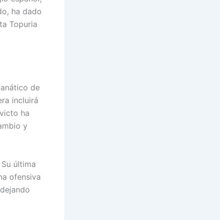
do, ha dado
ta Topuria
fanático de
ra incluirá
victo ha
ambio y
.
 Su última
na ofensiva
y dejando