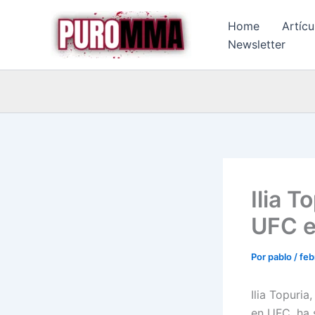
Ir
Home
Artícu
al
Newsletter
contenido
Ilia T
UFC e
Por
pablo
/
feb
Ilia Topuria
en UFC, ha 