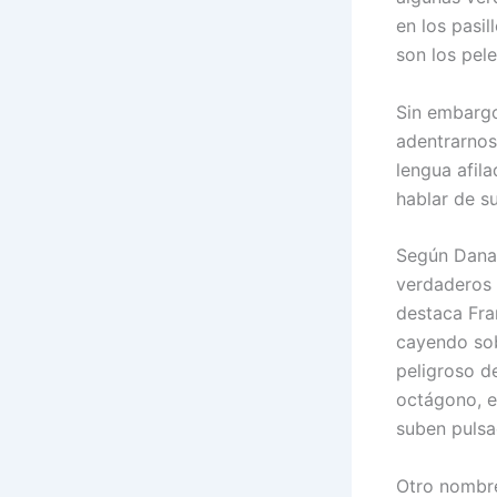
en los pasi
son los pel
Sin embargo
adentrarnos
lengua afila
hablar de su
Según Dana,
verdaderos e
destaca Fra
cayendo sob
peligroso d
octágono, el
suben pulsa
Otro nombre