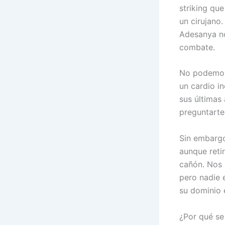
striking que
un cirujano
Adesanya no
combate.
No podemos
un cardio i
sus últimas
preguntarte 
Sin embargo
aunque reti
cañón. Nos 
pero nadie 
su dominio e
¿Por qué se