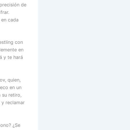
 precisión de
frar.
a en cada
stling con
blemente en
á y te hará
v, quien,
 eco en un
su retiro,
r y reclamar
gono? ¿Se