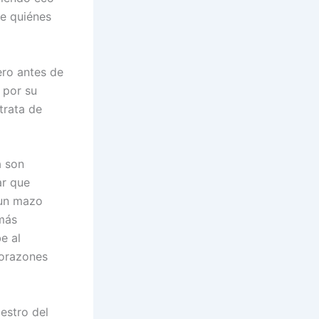
ue quiénes
ero antes de
 por su
trata de
a son
ar que
 un mazo
más
e al
corazones
estro del