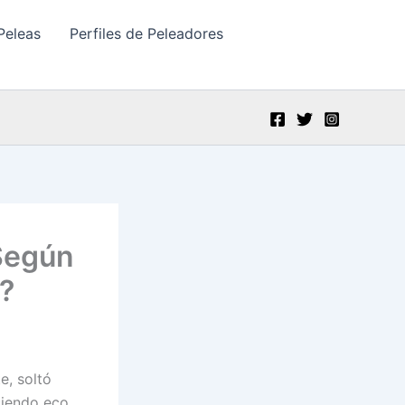
Peleas
Perfiles de Peleadores
Según
?
e, soltó
ciendo eco