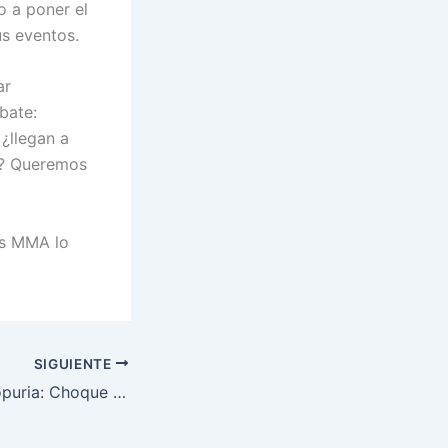
o a poner el
us eventos.
ar
bate:
¿llegan a
o? Queremos
as MMA lo
SIGUIENTE
Volkanovski vs Topuria: Choque Épico de Titanes en UFC