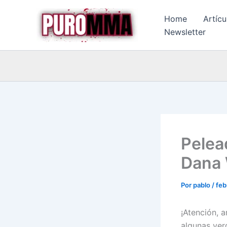
Ir
Home
Artícu
al
Newsletter
contenido
Pelea
Dana 
Por
pablo
/
feb
¡Atención, 
algunas ver