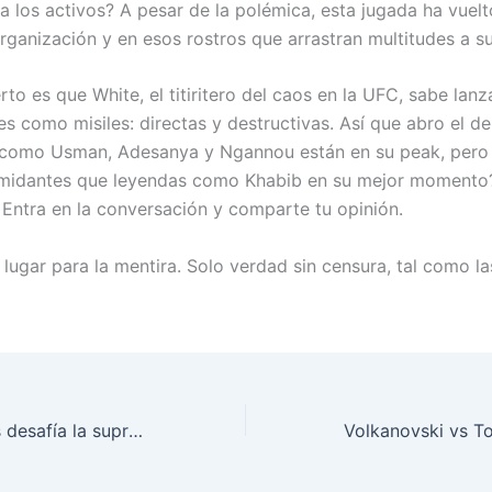
 a los activos? A pesar de la polémica, esta jugada ha vuelt
organización y en esos rostros que arrastran multitudes a s
rto es que White, el titiritero del caos en la UFC, sabe lanz
s como misiles: directas y destructivas. Así que abro el de
como Usman, Adesanya y Ngannou están en su peak, pero 
timidantes que leyendas como Khabib en su mejor moment
 Entra en la conversación y comparte tu opinión.
 lugar para la mentira. Solo verdad sin censura, tal como l
Dricus Du Plessis desafía la supremacía de Conor McGregor en UFC