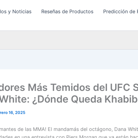
los y Noticias
Reseñas de Productos
Predicción de 
dores Más Temidos del UFC 
White: ¿Dónde Queda Khabib
rero 16, 2025
amantes de las MMA! El mandamás del octágono, Dana Whit
dades en una entrevista con Piers Morgan que ya están ha