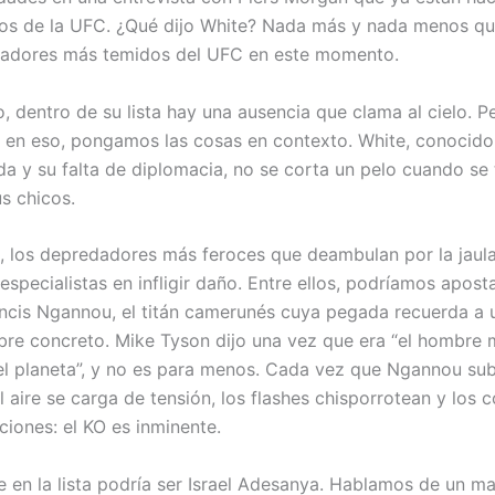
llos de la UFC. ¿Qué dijo White? Nada más y nada menos q
eadores más temidos del UFC en este momento.
, dentro de su lista hay una ausencia que clama al cielo. P
 en eso, pongamos las cosas en contexto. White, conocido
da y su falta de diplomacia, no se corta un pelo cuando se 
s chicos.
 los depredadores más feroces que deambulan por la jaul
specialistas en infligir daño. Entre ellos, podríamos apost
ncis Ngannou, el titán camerunés cuya pegada recuerda a
re concreto. Mike Tyson dijo una vez que era “el hombre 
el planeta”, y no es para menos. Cada vez que Ngannou sub
 aire se carga de tensión, los flashes chisporrotean y los 
ciones: el KO es inminente.
 en la lista podría ser Israel Adesanya. Hablamos de un ma