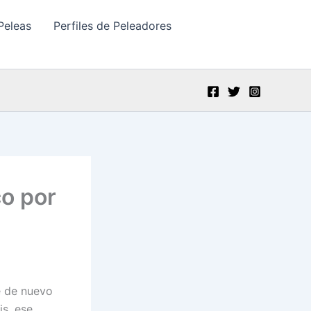
Peleas
Perfiles de Peleadores
co por
e de nuevo
is, ese