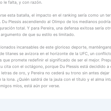
 le falta, y con razón.
rse esta batalla, el impacto en el ranking sería como un te
a. Du Plessis ascendiendo al Olimpo de los medianos podría 
uración total. Y para Pereira, una defensa exitosa sería ot
 argumento de que su estilo es limitado.
icionados incansables de este glorioso deporte, manténgans
e titanes se avizora en el horizonte de la UFC, un conflict
s que promete redefinir el significado de ser el mejor. Prep
u cita con el octágono, porque Du Plessis está decidido a e
letras de oro, y Pereira no cederá su trono sin antes deja
 la lona. ¿Quién saldrá de la jaula con el título y el alma in
amigos míos, está aún por verse.