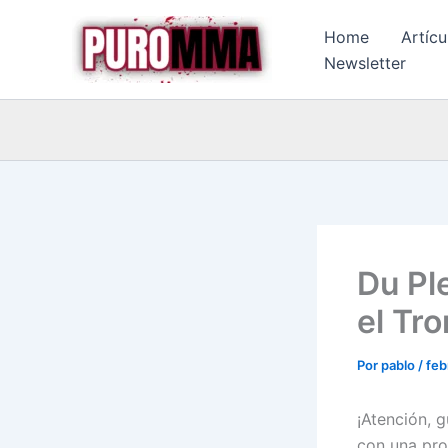
Ir
Home
Artícu
al
Newsletter
contenido
Du Pl
el Tr
Por
pablo
/
feb
¡Atención, 
con una pro