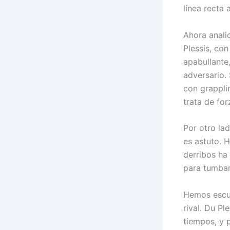
línea recta 
Ahora anali
Plessis, con
apabullante
adversario. 
con grappli
trata de fo
Por otro lad
es astuto. 
derribos ha
para tumbarl
Hemos escuc
rival. Du Pl
tiempos, y p