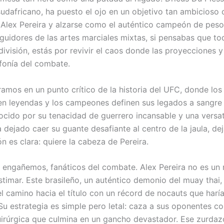
sudafricano, ha puesto el ojo en un objetivo tan ambicioso 
 Alex Pereira y alzarse como el auténtico campeón de pes
guidores de las artes marciales mixtas, si pensabas que t
división, estás por revivir el caos donde las proyecciones 
nfonía del combate.
amos en un punto crítico de la historia del UFC, donde los
en leyendas y los campeones definen sus legados a sangre 
nocido por su tenacidad de guerrero incansable y una versat
a dejado caer su guante desafiante al centro de la jaula, de
n es clara: quiere la cabeza de Pereira.
 engañemos, fanáticos del combate. Alex Pereira no es un r
timar. Este brasileño, un auténtico demonio del muay thai,
l camino hacia el título con un récord de nocauts que harí
 Su estrategia es simple pero letal: caza a sus oponentes c
uirúrgica que culmina en un gancho devastador. Ese zurdazo