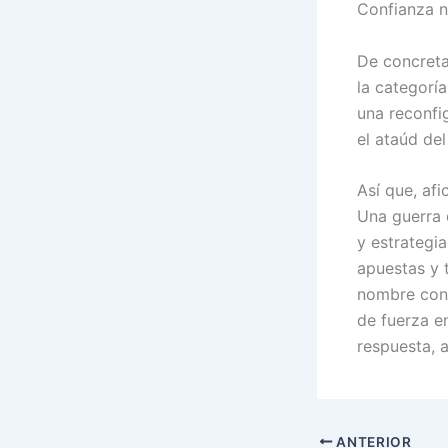
Confianza no
De concreta
la categorí
una reconfig
el ataúd del
Así que, af
Una guerra d
y estrategia
apuestas y t
nombre con 
de fuerza en
respuesta, 
ANTERIOR