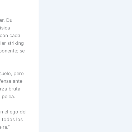
ar. Du
ísica
 con cada
ar striking
oponente; se
suelo, pero
fensa ante
rza bruta
 pelea.
n el ego del
e todos los
ira.”