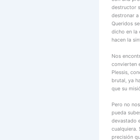
destructor 
destronar a
Queridos se
dicho en la 
hacen la si
Nos encontr
convierten 
Plessis, co
brutal, ya h
que su misió
Pero no nos
pueda subes
devastado e
cualquiera.
precisión q