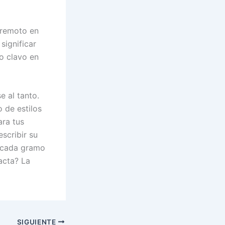
rremoto en
significar
ro clavo en
e al tanto.
o de estilos
ara tus
scribir su
r cada gramo
tacta? La
SIGUIENTE