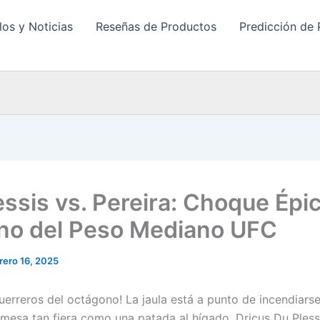
los y Noticias
Reseñas de Productos
Predicción de 
essis vs. Pereira: Choque Épi
ono del Peso Mediano UFC
rero 16, 2025
guerreros del octágono! La jaula está a punto de incendiars
mesa tan fiera como una patada al hígado. Dricus Du Pless