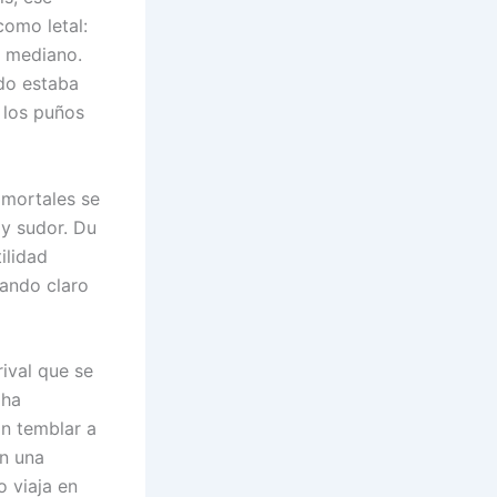
como letal:
o mediano.
odo estaba
y los puños
 mortales se
y sudor. Du
ilidad
jando claro
ival que se
 ha
an temblar a
on una
 viaja en