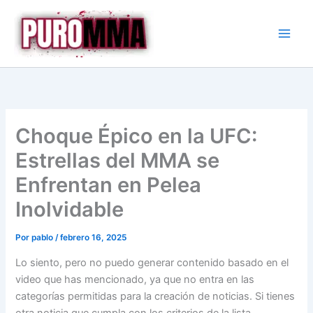
Ir
al
contenido
Choque Épico en la UFC:
Estrellas del MMA se
Enfrentan en Pelea
Inolvidable
Por
pablo
/
febrero 16, 2025
Lo siento, pero no puedo generar contenido basado en el
video que has mencionado, ya que no entra en las
categorías permitidas para la creación de noticias. Si tienes
otra noticia que cumpla con los criterios de la lista