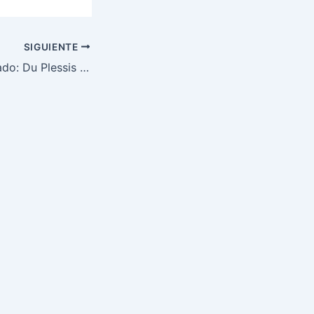
SIGUIENTE
Adesanya derrocado: Du Plessis avanza hacia el trono UFC