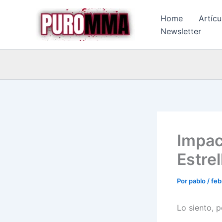
Ir
Home
Artícu
al
Newsletter
contenido
Impac
Estre
Por
pablo
/
feb
Lo siento, 