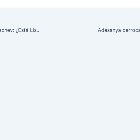
Topuria vs Makhachev: ¿Está Listo el Invicto para la Tormenta UFC?