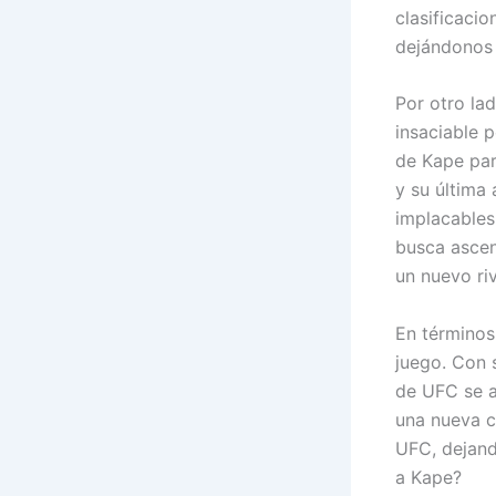
clasificaci
dejándonos 
Por otro la
insaciable 
de Kape par
y su última 
implacables 
busca ascen
un nuevo ri
En términos 
juego. Con 
de UFC se a
una nueva c
UFC, dejand
a Kape?