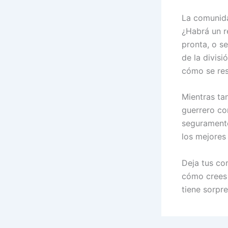
La comunida
¿Habrá un r
pronta, o s
de la divisi
cómo se res
Mientras ta
guerrero co
seguramente
los mejores
Deja tus co
cómo crees 
tiene sorpr