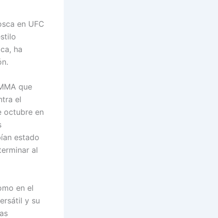
mosca en UFC
stilo
ca, ha
ón.
s MMA que
tra el
e octubre en
s
bían estado
terminar al
omo en el
rsátil y su
las