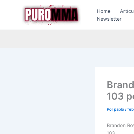
Ir
Home
Artícu
al
Newsletter
contenido
Brand
103 p
Por
pablo
/
feb
Brandon Roy
103