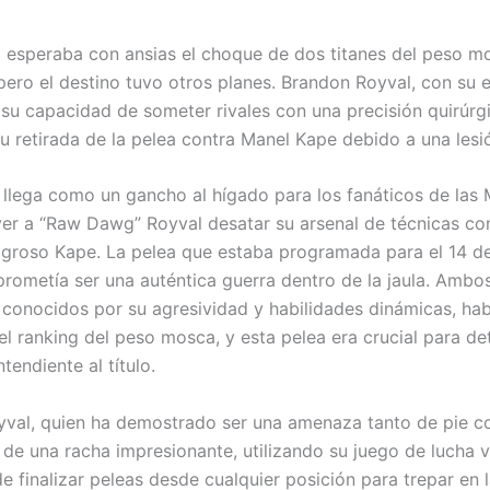
 esperaba con ansias el choque de dos titanes del peso 
pero el destino tuvo otros planes. Brandon Royval, con su e
 su capacidad de someter rivales con una precisión quirúrgi
u retirada de la pelea contra Manel Kape debido a una lesi
a llega como un gancho al hígado para los fanáticos de la
er a “Raw Dawg” Royval desatar su arsenal de técnicas con
igroso Kape. La pelea que estaba programada para el 14 d
prometía ser una auténtica guerra dentro de la jaula. Ambo
 conocidos por su agresividad y habilidades dinámicas, ha
el ranking del peso mosca, y esta pelea era crucial para de
endiente al título.
val, quien ha demostrado ser una amenaza tanto de pie c
 de una racha impresionante, utilizando su juego de lucha ve
e finalizar peleas desde cualquier posición para trepar en 