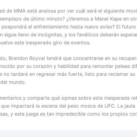
d de MMA está ansiosa por ver cuál será el siguiente mov
eemplazo de último minuto? ¿Veremos a Manel Kape en otr
e pospondrá el enfrentamiento hasta nuevo aviso? El futuro
ón sigue lleno de incógnitas, y los fanáticos deberán espera
uelve este inesperado giro de eventos.
nto, Brandon Royval tendrá que concentrarse en su recupera
nocido por su corazón y habilidad para remontar peleas dif
 no tardará en regresar más fuerte, listo para reclamar su 
 del mundo.
mentarios y comparte qué opinas sobre esta inesperada ret
que impactará la escena del peso mosca de UFC. La jaula
esas, y este juega es tan impredecible como los propios co