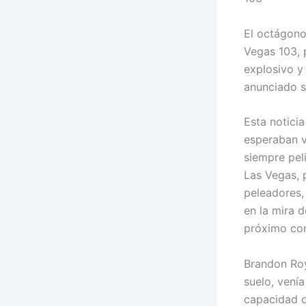
El octágono
Vegas 103, 
explosivo y
anunciado s
Esta notici
esperaban v
siempre pel
Las Vegas, 
peleadores,
en la mira d
próximo cont
Brandon Roy
suelo, venía
capacidad d