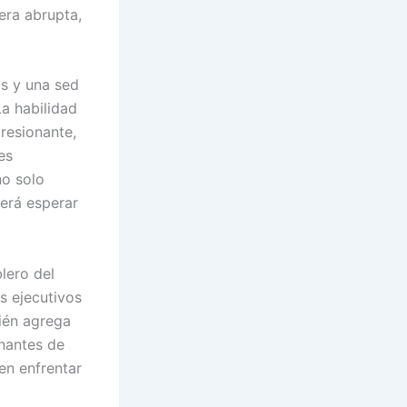
era abrupta,
os y una sed
La habilidad
resionante,
es
no solo
berá esperar
lero del
s ejecutivos
ién agrega
nantes de
en enfrentar