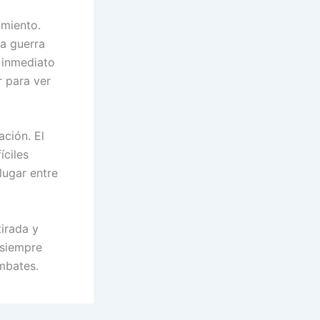
imiento.
a guerra
 inmediato
r para ver
ción. El
íciles
lugar entre
irada y
 siempre
mbates.