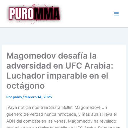
Ir
al
contenido
Magomedov desafía la
adversidad en UFC Arabia:
Luchador imparable en el
octágono
Por
pablo
/
febrero 14, 2025
¡Vaya noticia nos trae Shara ‘Bullet’ Magomedov! Un
guerrero de verdad nunca retrocede, y más aún si lleva el
ADN del combate en las venas. Magomedov ha revelado
que peleó en su reciente batalla en UFC Arabia Saudita con