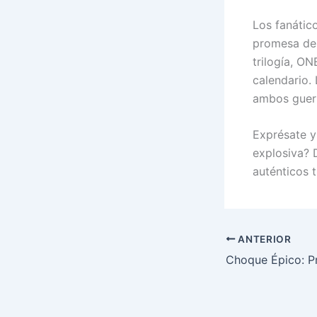
Los fanátic
promesa de 
trilogía, O
calendario. 
ambos guerr
Exprésate y
explosiva? 
auténticos t
ANTERIOR