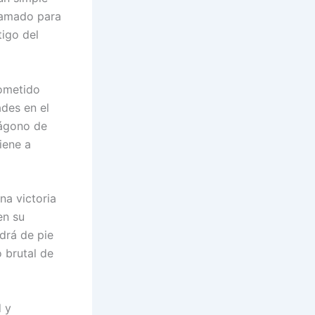
ramado para
tigo del
rometido
ades en el
tágono de
iene a
na victoria
en su
drá de pie
o brutal de
d y