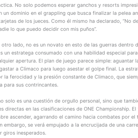
áctica. No solo podemos esperar ganchos y resorts impresi
n un dominio en el grappling que busca finalizar la pelea a
s tarjetas de los jueces. Como él mismo ha declarado, “No de
die lo que puedo decidir con mis puños”.
r otro lado, no es un novato en esto de las guerras dentro d
s un estratega consumado con una habilidad especial para
alquier apertura. El plan de juego parece simple: aguantar 
sgastar a Climaco para luego asestar el golpe final. La estra
r la ferocidad y la presión constante de Climaco, que siem
a para sus contrincantes.
no solo es una cuestión de orgullo personal, sino que tambi
es directas en las clasificaciones de ONE Championship. El 
bre ascender, agarrando el camino hacia combates por el tí
in embargo, se verá empujado a la encrucijada de una carr
 giros inesperados.