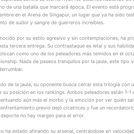
no de una batalla que marcará época. El evento está prog
iembre en el Arena de Singapur, un lugar que ya ha sido tes
to de sudor y sangre de guerreros increíbles.
nocido por su estilo agresivo y sin contemplaciones, ha p
esta tercera entrega. Su contraataque es letal y sus habilid
 colocan como uno de los peleadores más temidos en el oc
nship. Nada de paseos tranquilos por la jaula, este tipo v
derrumbar.
ado de la jaula, su oponente busca cerrar esta trilogía con u
e su posición en los rankings. Ambos peleadores están 1-1 
acentuando aún más el morbo y la emoción por ver quién sal
 enfrentamiento previo dejó cicatrices y fue un recordatori
 deporte no hay margen para el error.
o ha estado afinando su arsenal, centrándose en velocida