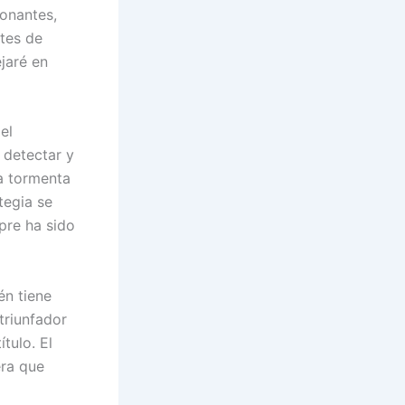
onantes,
ntes de
jaré en
el
 detectar y
la tormenta
tegia se
pre ha sido
én tiene
triunfador
tulo. El
era que