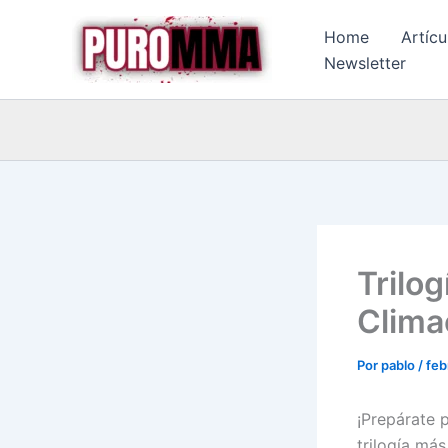
Ir
Home
Artícu
al
Newsletter
contenido
Trilo
Clima
Por
pablo
/
feb
¡Prepárate 
trilogía má