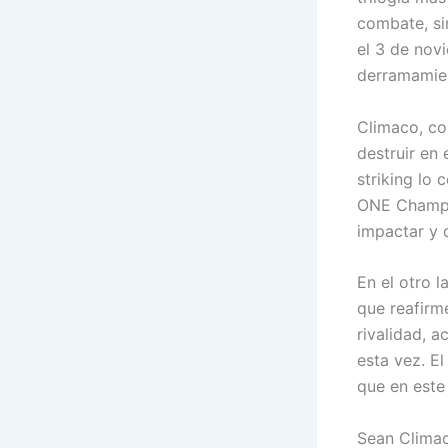
combate, si
el 3 de nov
derramamien
Climaco, co
destruir en 
striking lo
ONE Champio
impactar y 
En el otro l
que reafirm
rivalidad, 
esta vez. El
que en este
Sean Climac