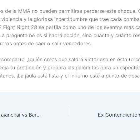
os de la MMA no pueden permitirse perderse este choque. 
violencia y la gloriosa incertidumbre que trae cada comba
NE Fight Night 28 se perfila como uno de los eventos más c
La pregunta no es si habrá acción, sino cuánta y cuánto res
eros antes de caer o salir vencedores.
 comparte, ¿quién crees que saldrá victorioso en esta terc
Deja tu predicción y prepara las palomitas para un espectá
itanes. ¡La jaula está lista y el infierno está a punto de desa
Choque Épico: Prajanchai vs Barboza Enciende ONE Fight Night 28