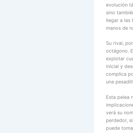
evolución t
sino tambié
llegar a la
manos de na
Su rival, po
octágono. E
explotar cu
inicial y de
complica po
una pesadill
Esta pelea 
implicacion
verá su nom
perdedor, s
puede tomar