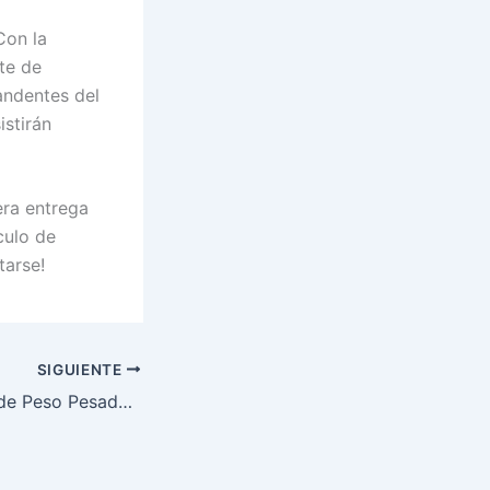
Con la
te de
andentes del
istirán
era entrega
culo de
tarse!
SIGUIENTE
Ex Contendiente de Peso Pesado Triunfa en Electrizante UFC Fight Night 250