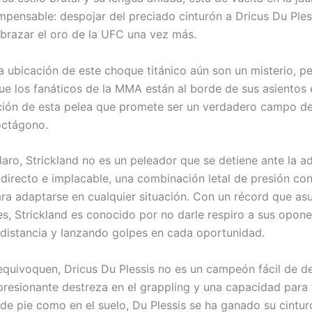
impensable: despojar del preciado cinturón a Dricus Du Ples
abrazar el oro de la UFC una vez más.
la ubicación de este choque titánico aún son un misterio, pe
ue los fanáticos de la MMA están al borde de sus asientos
ción de esta pelea que promete ser un verdadero campo de
octágono.
aro, Strickland no es un peleador que se detiene ante la a
s directo e implacable, una combinación letal de presión co
ara adaptarse en cualquier situación. Con un récord que asu
es, Strickland es conocido por no darle respiro a sus opone
 distancia y lanzando golpes en cada oportunidad.
equivoquen, Dricus Du Plessis no es un campeón fácil de de
resionante destreza en el grappling y una capacidad para fi
 de pie como en el suelo, Du Plessis se ha ganado su cintu