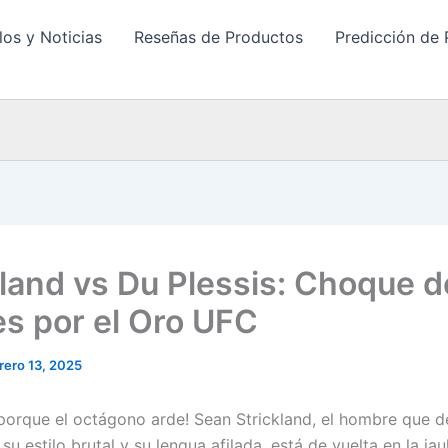
los y Noticias
Reseñas de Productos
Predicción de 
kland vs Du Plessis: Choque d
es por el Oro UFC
rero 13, 2025
 porque el octágono arde! Sean Strickland, el hombre que de
u estilo brutal y su lengua afilada, está de vuelta en la jau