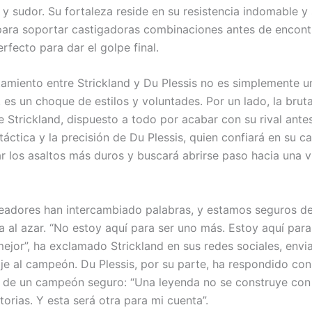
 y sudor. Su fortaleza reside en su resistencia indomable y
ara soportar castigadoras combinaciones antes de encontr
fecto para dar el golpe final.
tamiento entre Strickland y Du Plessis no es simplemente 
o, es un choque de estilos y voluntades. Por un lado, la brut
 Strickland, dispuesto a todo por acabar con su rival antes 
 táctica y la precisión de Du Plessis, quien confiará en su 
r los asaltos más duros y buscará abrirse paso hacia una v
eadores han intercambiado palabras, y estamos seguros d
a al azar. “No estoy aquí para ser uno más. Estoy aquí par
mejor”, ha exclamado Strickland en sus redes sociales, env
je al campeón. Du Plessis, por su parte, ha respondido con
d de un campeón seguro: “Una leyenda no se construye con
torias. Y esta será otra para mi cuenta”.