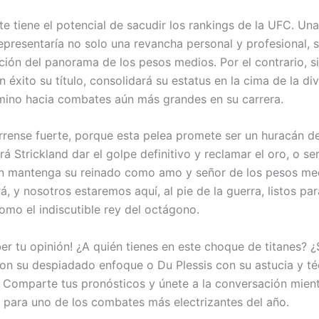
e tiene el potencial de sacudir los rankings de la UFC. Una
representaría no solo una revancha personal y profesional, 
ción del panorama de los pesos medios. Por el contrario, si
 éxito su título, consolidará su estatus en la cima de la div
amino hacia combates aún más grandes en su carrera.
rrense fuerte, porque esta pelea promete ser un huracán d
á Strickland dar el golpe definitivo y reclamar el oro, o se
en mantenga su reinado como amo y señor de los pesos me
rá, y nosotros estaremos aquí, al pie de la guerra, listos pa
omo el indiscutible rey del octágono.
er tu opinión! ¿A quién tienes en este choque de titanes? ¿
con su despiadado enfoque o Du Plessis con su astucia y té
 Comparte tus pronósticos y únete a la conversación mien
para uno de los combates más electrizantes del año.