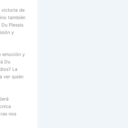
 victoria de
sino también
 Du Plessis
isión y
e emoción y
rá Du
dios? La
ra ver quién
Será
cnica
tras nos