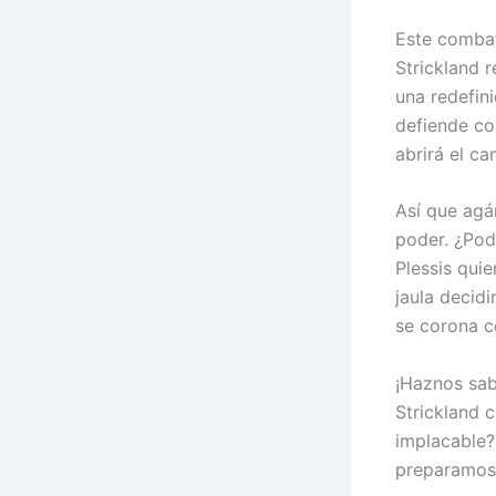
Este combat
Strickland 
una redefini
defiende con
abrirá el c
Así que agá
poder. ¿Podr
Plessis qui
jaula decidi
se corona c
¡Haznos sab
Strickland 
implacable?
preparamos 