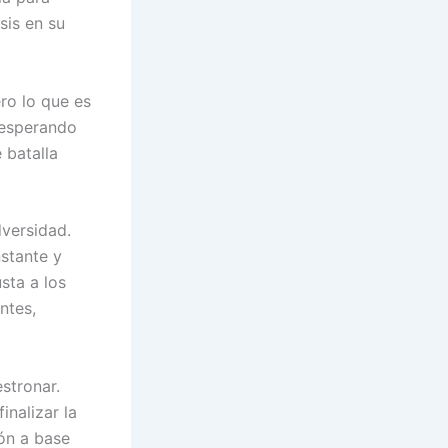
sis en su
ro lo que es
 esperando
 batalla
dversidad.
nstante y
sta a los
ntes,
stronar.
nalizar la
rón a base