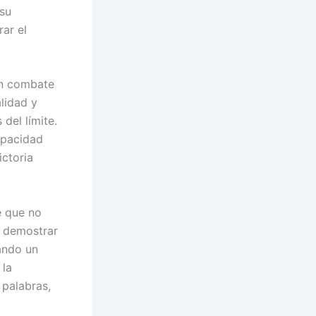
 su
ar el
un combate
alidad y
del límite.
capacidad
ictoria
e que no
a demostrar
iando un
 la
 palabras,