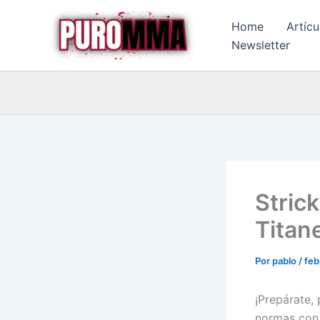
Ir
Home
Artícu
al
Newsletter
contenido
Stric
Titan
Por
pablo
/
feb
¡Prepárate,
normas con s