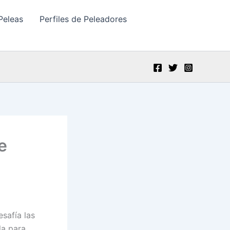
Peleas
Perfiles de Peleadores
e
safía las
la para